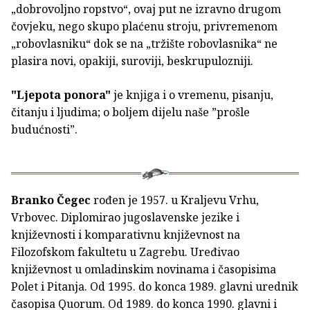
„dobrovoljno ropstvo“, ovaj put ne izravno drugom
čovjeku, nego skupo plaćenu stroju, privremenom
„robovlasniku“ dok se na „tržište robovlasnika“ ne
plasira novi, opakiji, suroviji, beskrupulozniji.
"Ljepota ponora"
je knjiga i o vremenu, pisanju,
čitanju i ljudima; o boljem dijelu naše ”prošle
budućnosti”.
Branko Čegec
rođen je 1957. u Kraljevu Vrhu,
Vrbovec. Diplomirao jugoslavenske jezike i
književnosti i komparativnu književnost na
Filozofskom fakultetu u Zagrebu. Uređivao
književnost u omladinskim novinama i časopisima
Polet i Pitanja. Od 1995. do konca 1989. glavni urednik
časopisa Quorum. Od 1989. do konca 1990. glavni i