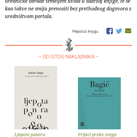
uredničke obrade temeljem uvida u sadržaj knjige, te se
kao takve ne smiju prenositi bez prethodnog dogovora s
uredništvom portala.
Preporuči knjigu
– OD ISTOG NAKLADNIKA –
Ljepota ponora
Prijeći preko svega