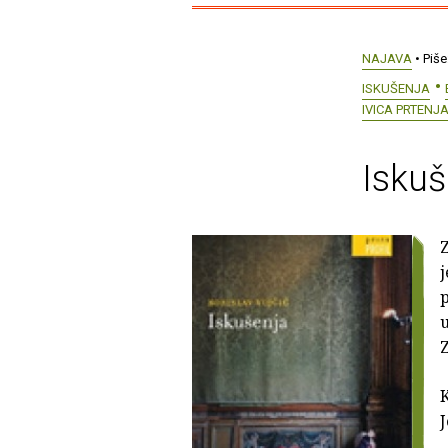
NAJAVA
• Piše
ISKUŠENJA
IVICA PRTENJ
Iskuš
Z
p
u
K
J