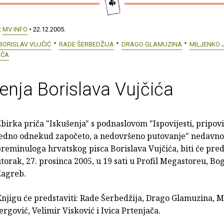
:
MV INFO
• 22.12.2005.
BORISLAV VUJČIĆ
RADE ŠERBEDŽIJA
DRAGO GLAMUZINA
MILJENKO 
AČA
enja Borislava Vujčića
birka priča "Iskušenja" s podnaslovom "Ispovijesti, pripovij
jedno odnekud započeto, a nedovršeno putovanje" nedavno
reminuloga hrvatskog pisca Borislava Vujčića, biti će pred
torak, 27. prosinca 2005, u 19 sati u Profil Megastoreu, Bo
Zagreb.
njigu će predstaviti: Rade Šerbedžija, Drago Glamuzina, M
ergović, Velimir Visković i Ivica Prtenjača.