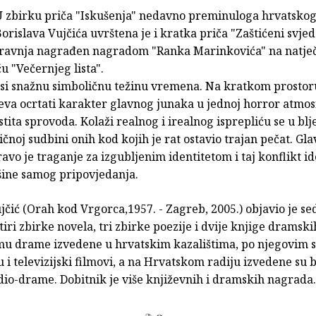
U zbirku priča "Iskušenja" nedavno preminuloga hrvatskog
orislava Vujčića uvrštena je i kratka priča "Zaštićeni svje
travnja nagrađen nagradom "Ranka Marinkovića" na natječ
u "Večernjeg lista".
osi snažnu simboličnu težinu vremena. Na kratkom prostoru
eva ocrtati karakter glavnog junaka u jednoj horror atmos
stita sprovoda. Kolaži realnog i irealnog isprepliću se u bl
ičnoj sudbini onih kod kojih je rat ostavio trajan pečat. Gla
ravo je traganje za izgubljenim identitetom i taj konflikt 
šine samog pripovjedanja.
jčić (Orah kod Vrgorca,1957. - Zagreb, 2005.) objavio je s
iri zbirke novela, tri zbirke poezije i dvije knjige dramski
u drame izvedene u hrvatskim kazalištima, po njegovim 
u i televizijski filmovi, a na Hrvatskom radiju izvedene su 
dio-drame. Dobitnik je više književnih i dramskih nagrada.