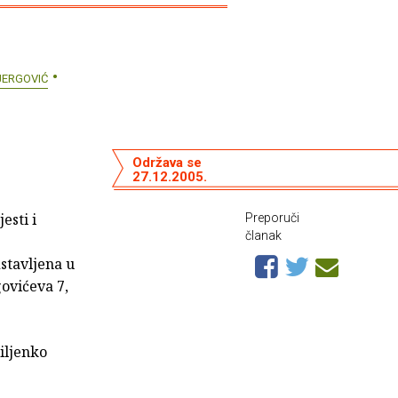
JERGOVIĆ
Održava se
27.12.2005.
esti i
Preporuči
članak
stavljena u
govićeva 7,
iljenko