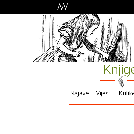
Knjig
Najave
Vijesti
Kritik