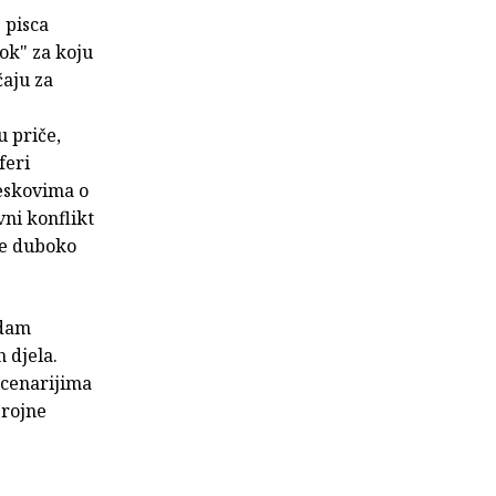
 pisca
dok" za koju
aju za
 priče,
feri
jeskovima o
vni konflikt
ide duboko
edam
h djela.
scenarijima
brojne