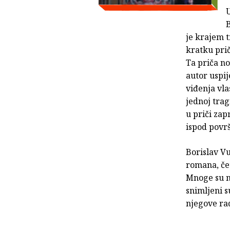
B
je krajem 
kratku prič
Ta priča n
autor uspij
viđenja vla
jednoj trag
u priči zap
ispod povr
Borislav Vu
romana, čet
Mnoge su m
snimljeni s
njegove ra