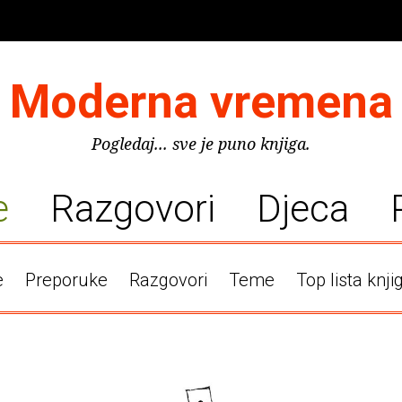
Moderna vremena
Pogledaj... sve je puno knjiga.
e
Razgovori
Djeca
e
Preporuke
Razgovori
Teme
Top lista knji