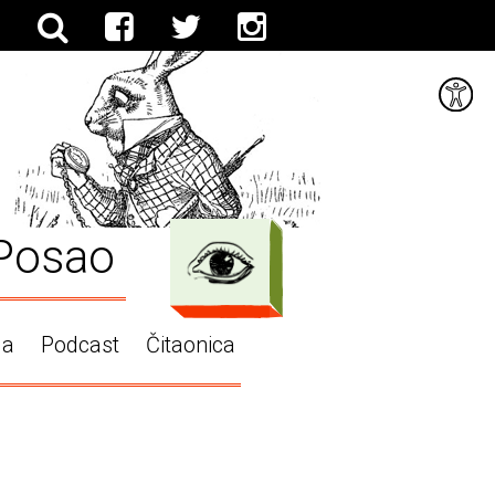
Posao
ga
Podcast
Čitaonica