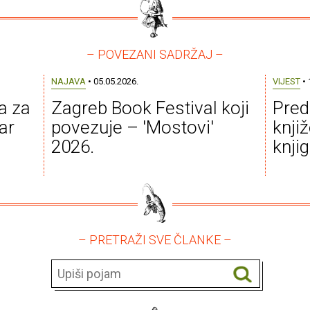
– POVEZANI SADRŽAJ –
NAJAVA
• 05.05.2026.
VIJEST
• 
a za
Zagreb Book Festival koji
Pred
ar
povezuje – 'Mostovi'
knji
2026.
knji
– PRETRAŽI SVE ČLANKE –