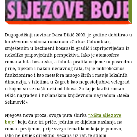
Dugogodišnji novinar Ivica Ðikić 2003. je godine debitirao u
književnim vodama romanom «Cirkus Columbia»,
smještenim u bezimeni bosanski gradić i ispripovijedan iz
nekoliko pripovjednih perspektiva. Iako je atomosfera
romana bila bosanska, a fabula pratila vrijeme neposredno
prije, tijekom i nakon nedavnog rata, taj je mikrokozmos
funkcionirao i kao metafora mnogo širih i manje lokalnih
dimenzija, s izletima u Zagreb kao negostoljubivi velegrad
u kojem su se našli neki od likova. Za taj je kratki roman
Ðikić nagrađen i tuzlanskom književnom nagradom «Meša
Selimović».
Njegova nova proza, ovoga puta zbirka
"Ništa sljezove
boje"
koju čine tri priče, jednim se dijelom naslanja na
roman prvijenac, prije svega tematikom koja je ponovo,
iako ne uvijek direktno, vezana uz rat, te stilom