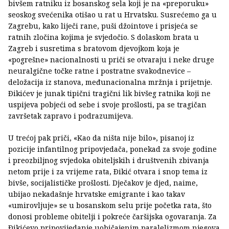
bivšem ratniku iz bosanskog sela koji je na «preporuku»
seoskog svećenika otišao u rat u Hrvatsku. Susrećemo ga u
Zagrebu, kako liječi rane, puši džointove i prisjeća se
ratnih zločina kojima je svjedočio. S dolaskom brata u
Zagreb i susretima s bratovom djevojkom koja je
«pogrešne» nacionalnosti u priči se otvaraju i neke druge
neuralgične točke ratne i postratne svakodnevice –
deložacija iz stanova, međunacionalna mržnja i prijetnje.
Ðikićev je junak tipični tragični lik bivšeg ratnika koji ne
uspijeva pobjeći od sebe i svoje prošlosti, pa se tragičan
završetak zapravo i podrazumijeva.
U trećoj pak priči, «Kao da ništa nije bilo», pisanoj iz
pozicije infantilnog pripovjedača, ponekad za svoje godine
i preozbiljnog svjedoka obiteljskih i društvenih zbivanja
netom prije i za vrijeme rata, Ðikić otvara i snop tema iz
bivše, socijalističke prošlosti. Dječakov je djed, naime,
ubijao nekadašnje hrvatske emigrante i kao takav
«umirovljuje» se u bosanskom selu prije početka rata, što
donosi probleme obitelji i pokreće čaršijska ogovaranja. Za
Ðikićevo pripovijedanje uobičajenim paralelizmom njegova