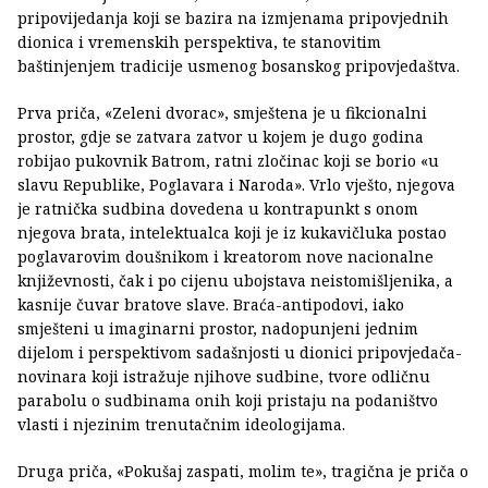
pripovijedanja koji se bazira na izmjenama pripovjednih
dionica i vremenskih perspektiva, te stanovitim
baštinjenjem tradicije usmenog bosanskog pripovjedaštva.
Prva priča, «Zeleni dvorac», smještena je u fikcionalni
prostor, gdje se zatvara zatvor u kojem je dugo godina
robijao pukovnik Batrom, ratni zločinac koji se borio «u
slavu Republike, Poglavara i Naroda». Vrlo vješto, njegova
je ratnička sudbina dovedena u kontrapunkt s onom
njegova brata, intelektualca koji je iz kukavičluka postao
poglavarovim doušnikom i kreatorom nove nacionalne
književnosti, čak i po cijenu ubojstava neistomišljenika, a
kasnije čuvar bratove slave. Braća-antipodovi, iako
smješteni u imaginarni prostor, nadopunjeni jednim
dijelom i perspektivom sadašnjosti u dionici pripovjedača-
novinara koji istražuje njihove sudbine, tvore odličnu
parabolu o sudbinama onih koji pristaju na podaništvo
vlasti i njezinim trenutačnim ideologijama.
Druga priča, «Pokušaj zaspati, molim te», tragična je priča o