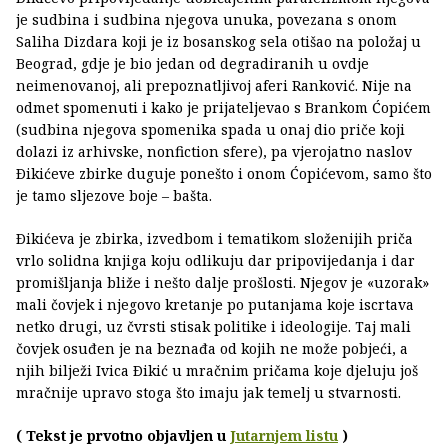
je sudbina i sudbina njegova unuka, povezana s onom
Saliha Dizdara koji je iz bosanskog sela otišao na položaj u
Beograd, gdje je bio jedan od degradiranih u ovdje
neimenovanoj, ali prepoznatljivoj aferi Ranković. Nije na
odmet spomenuti i kako je prijateljevao s Brankom Ćopićem
(sudbina njegova spomenika spada u onaj dio priče koji
dolazi iz arhivske, nonfiction sfere), pa vjerojatno naslov
Ðikićeve zbirke duguje ponešto i onom Ćopićevom, samo što
je tamo sljezove boje – bašta.
Ðikićeva je zbirka, izvedbom i tematikom složenijih priča
vrlo solidna knjiga koju odlikuju dar pripovijedanja i dar
promišljanja bliže i nešto dalje prošlosti. Njegov je «uzorak»
mali čovjek i njegovo kretanje po putanjama koje iscrtava
netko drugi, uz čvrsti stisak politike i ideologije. Taj mali
čovjek osuđen je na beznađa od kojih ne može pobjeći, a
njih bilježi Ivica Ðikić u mračnim pričama koje djeluju još
mračnije upravo stoga što imaju jak temelj u stvarnosti.
( Tekst je prvotno objavljen u
Jutarnjem listu
)