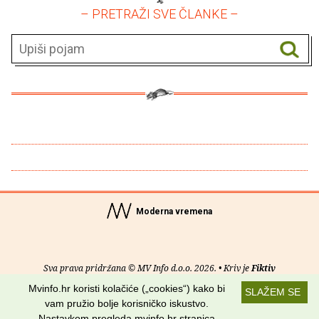
– PRETRAŽI SVE ČLANKE –
Moderna vremena
Sva prava pridržana © MV Info d.o.o. 2026. • Kriv je
Fiktiv
Mvinfo.hr koristi kolačiće („cookies“) kako bi
SLAŽEM SE
O nama
•
Pomoć
•
Uvjeti korištenja
•
RSS kanali
vam pružio bolje korisničko iskustvo.
Nastavkom pregleda mvinfo.hr stranica