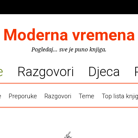
Moderna vremena
Pogledaj... sve je puno knjiga.
e
Razgovori
Djeca
e
Preporuke
Razgovori
Teme
Top lista knji