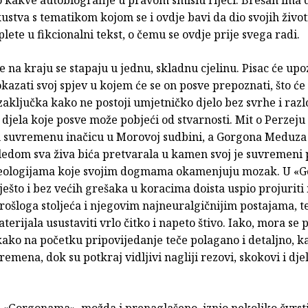
lo kakve autobiografije u pravom smislu riječi. Brešan ima 
kustva s tematikom kojom se i ovdje bavi da dio svojih živo
plete u fikcionalni tekst, o čemu se ovdje prije svega radi.
če na kraju se stapaju u jednu, skladnu cjelinu. Pisac će up
kazati svoj spjev u kojem će se on posve prepoznati, što će
zaključka kako ne postoji umjetničko djelo bez svrhe i razl
jela koje posve može pobjeći od stvarnosti. Mit o Perzeju 
u suvremenu inačicu u Morovoj sudbini, a Gorgona Meduza 
ledom sva živa bića pretvarala u kamen svoj je suvremeni
deologijama koje svojim dogmama okamenjuju mozak. U 
ješto i bez većih grešaka u koracima doista uspio projuri
ošloga stoljeća i njegovim najneuralgičnijim postajama, t
erijala usustaviti vrlo čitko i napeto štivo. Iako, mora se p
 kako na početku pripovijedanje teče polagano i detaljno, k
emena, dok su potkraj vidljivi nagliji rezovi, skokovi i dj