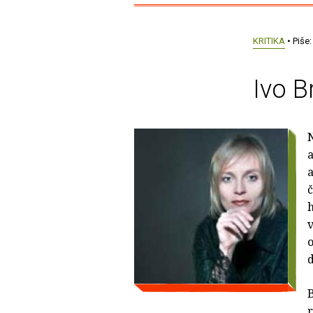
KRITIKA
• Piše
Ivo 
N
a
a
č
h
v
o
d
B
r