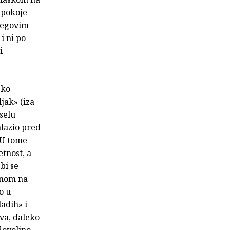
m pokoje
njegovim
i ni po
i
sko
jak» (iza
selu
alazio pred
 U tome
tnost, a
bi se
vnom na
o u
adih» i
va, daleko