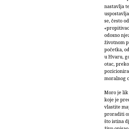
nastavlja 
uspostavlj
se, često o
«propitivao
odosno njez
životnom p
početka, o
u Hvaru, gd
otac, preko
pozicionira
moralnog o
Moro je lik
koje je pre
vlastite ma
proraditi o
što istina 
živo opisao