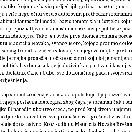
tematiku kojom se bavio posljednjih godina, pa «Gorgone»
aju i više nego očitu vezu s autorovim prethodnim romanim
dabirući fantastični model, bavio temom zla u čovjeku koju 
» u prepoznatljivim okolnostima naše novije političke povij
inih ideologija. Tako je i ovdje prva dionica romana posv
utu Mauricija Novaka, zvanog Moro, kojega pratimo doslo
d samog trenutka začeća silovanjem njegove majke, preko d
je je majka pronašla utočište od smrti koju joj je namijeni
 političkih vrhunaca koje je doživio kao partizan i kasniji 
ni djelatnik Ozne i Udbe, sve do konačnog pada i svojevrs
triježnjenja.
 koji simbolizira čovjeka bez skrupula koji slijepo izvršava
d njega postavila ideologija, zbog čega je spreman čak i od
jke ili narediti ubojstvo djeda, no pred kraj života u njemu
no ljudsko i shvatit će svu promašenost i grešnost vlastita d
djeluje dosta naivno. Kroz sudbinu Mauricija Novaka Brešan
 turbulencije novije povijesti, apsurde ideologija od 2. svje