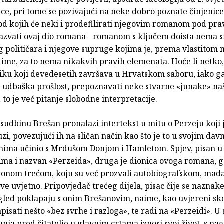
ce, pri tome se pozivajući na neke dobro poznate činjenice
 od kojih će neki i prodefilirati njegovim romanom pod pr
zvati ovaj dio romana - romanom s ključem doista nema sm
g političara i njegove supruge kojima je, prema vlastitom 
 ime, za to nema nikakvih pravih elemenata. Hoće li netko,
liku koji devedesetih završava u Hrvatskom saboru, iako g
 udbaška prošlost, prepoznavati neke stvarne «junake» na
, to je već pitanje slobodne interpretacije.
sudbinu Brešan pronalazi intertekst u mitu o Perzeju koji 
i, povezujući ih na sličan način kao što je to u svojim dav
nima učinio s Mrdušom Donjom i Hamletom. Spjev, pisan u
ma i nazvan «Perzeida», druga je dionica ovoga romana, g
 onom trećom, koju su već prozvali autobiografskom, mada 
sve uvjetno. Pripovjedač trećeg dijela, pisac čije se naznake
zgled poklapaju s onim Brešanovim, naime, kao uvjereni ske
pisati nešto «bez svrhe i razloga», te radi na «Perzeidi». 
nja pred čitatelje u glavnim crtama iznosi svoj život, s n