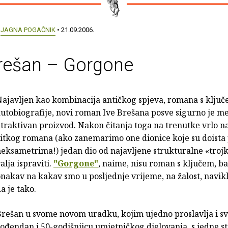
:
JAGNA POGAČNIK
• 21.09.2006.
Brešan – Gorgone
ajavljen kao kombinacija antičkog spjeva, romana s ključ
utobiografije, novi roman Ive Brešana posve sigurno je me
traktivan proizvod. Nakon čitanja toga na trenutke vrlo n
itkog romana (ako zanemarimo one dionice koje su doista 
eksametrima!) jedan dio od najavljene strukturalne «troj
alja ispraviti.
"Gorgone"
, naime, nisu roman s ključem, b
nakav na kakav smo u posljednje vrijeme, na žalost, navikl
a je tako.
rešan u svome novom uradku, kojim ujedno proslavlja i svo
ođendan i 50-godišnjicu umjetničkog djelovanja, s jedne s