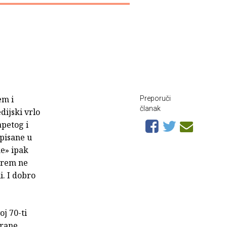
em i
Preporuči
članak
dijski vrlo
apetog i
pisane u
ke» ipak
arem ne
i. I dobro
j 70-ti
trane