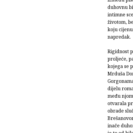
duhovnu bio
intimne sce
životom, be
koju cijenu
napredak.
Rigidnost p
proljeće, 
kojega se 
Mrduša Donj
Gorgonama 
dijelu roma
među njom i
otvarala p
obrade sluč
Brešanovom
inače duho