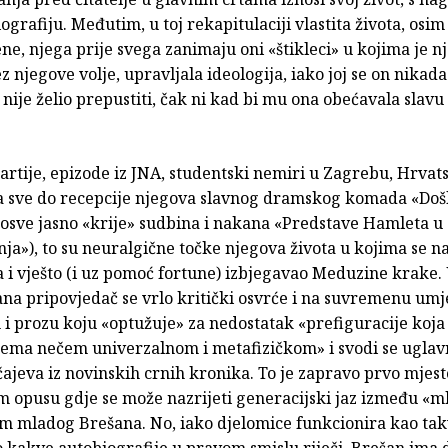
grafiju. Međutim, u toj rekapitulaciji vlastita života, osi
ne, njega prije svega zanimaju oni «štikleci» u kojima je 
z njegove volje, upravljala ideologija, iako joj se on nikada 
 nije želio prepustiti, čak ni kad bi mu ona obećavala slavu 
artije, epizode iz JNA, studentski nemiri u Zagrebu, Hrvat
pa sve do recepcije njegova slavnog dramskog komada «Došl
posve jasno «krije» sudbina i nakana «Predstave Hamleta u 
a»), to su neuralgične točke njegova života u kojima se n
i vješto (i uz pomoć fortune) izbjegavao Meduzine krake.
na pripovjedač se vrlo kritički osvrće i na suvremenu umje
 prozu koju «optužuje» za nedostatak «prefiguracije koja 
rema nečem univerzalnom i metafizičkom» i svodi se ugla
ajeva iz novinskih crnih kronika. To je zapravo prvo mjest
 opusu gdje se može nazrijeti generacijski jaz između «ml
m mladog Brešana. No, iako djelomice funkcionira kao tak