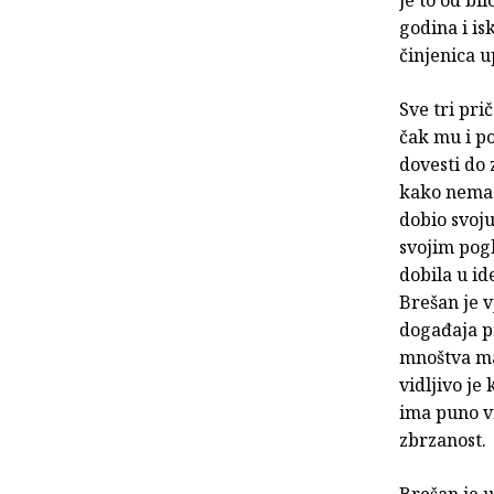
je to od bi
godina i is
činjenica u
Sve tri pri
čak mu i po
dovesti do 
kako nema d
dobio svoj
svojim pog
dobila u i
Brešan je v
događaja pr
mnoštva mat
vidljivo je
ima puno vr
zbrzanost.