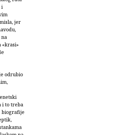
 i
avim
isla, jer
navodu,
 na
a «krasi»
še
je odrubio
nim,
enetski
i to treba
 biografije
ptik,
U stankama
aglaskom na