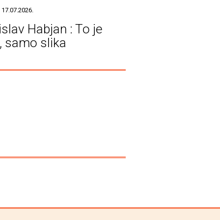
 17.07.2026.
islav Habjan : To je
a, samo slika