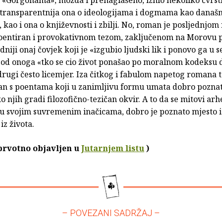
 «Gorgonama», možda i prenaglašeno, iznio nekoliko čvrsti
ajtransparentnija ona o ideologijama i dogmama kao današ
ao i ona o književnosti i zbilji. No, roman je posljednjo
oentiran i provokativnom tezom, zaključenom na Morovu 
dniji onaj čovjek koji je «izgubio ljudski lik i ponovo ga u s
 od onoga «tko se cio život ponašao po moralnom kodeksu 
 drugi često licemjer. Iza čitkog i fabulom napetog romana 
man s poentama koji u zanimljivu formu umata dobro pozna
oko njih gradi filozofično-tezičan okvir. A to da se mitovi arh
 u svojim suvremenim inačicama, dobro je poznato mjesto i
 iz života.
 prvotno objavljen u
Jutarnjem listu
)
– POVEZANI SADRŽAJ –