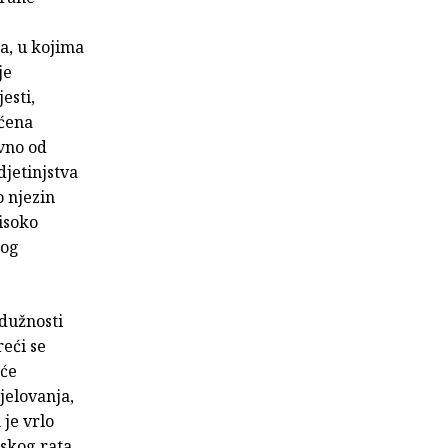
a, u kojima
je
esti,
ećena
vno od
jetinjstva
o njezin
visoko
nog
 dužnosti
reći se
 će
jelovanja,
 je vrlo
tskog rata