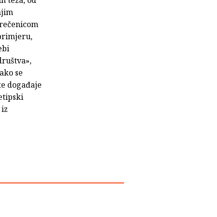
h teza, od
njim
m rečenicom
primjeru,
ebi
društva»,
tako se
te događaje
etipski
 iz