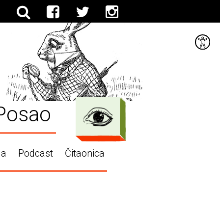
Posao
ga
Podcast
Čitaonica