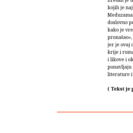
Brešan je u
kojih je n
Meduzama, k
doslovno p
kako je vre
pronašao»,
jer je ovaj
krije i ro
i likove i 
ponavljaju
literature i
( Tekst je