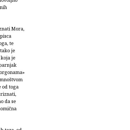
dovoljno
tnih
oznati Mora,
 pisca
oga, te
tako je
koja je
 parnjak
«Gorgonama»
ti mnoštvom
e od toga
riznati,
ao da se
elomična