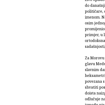
do današnji
političare,
imenom. Na
osim jedno
promijenio
primjer, u 
ortodoksna
sadašnjosti
Za Morovu 
glavu Meduz
slavnim da
heksametri
povezana s
shvatiti po
doista nai
odlučuje na
između pisa