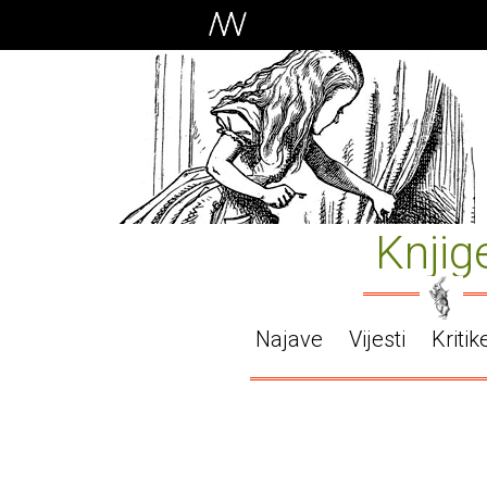
Knjig
Najave
Vijesti
Kritik