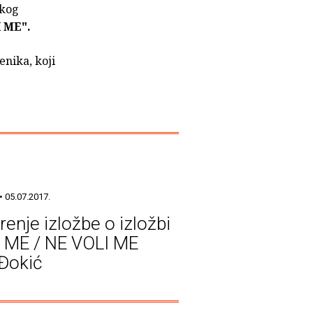
čkog
 ME".
enika, koji
• 05.07.2017.
renje izložbe o izložbi
 ME / NE VOLI ME
Đokić