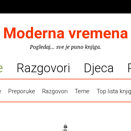
Moderna vremena
Pogledaj... sve je puno knjiga.
e
Razgovori
Djeca
e
Preporuke
Razgovori
Teme
Top lista knji