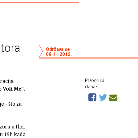
atora
Održava se
08.11.2012.
racija
Preporuči
članak
e Voli Me".
e - što za
ora u Ilici
 u 19h kada