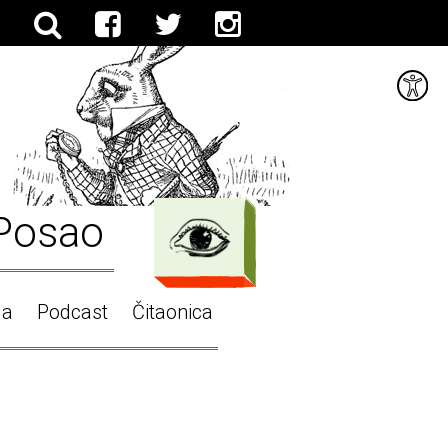
Posao
ga
Podcast
Čitaonica