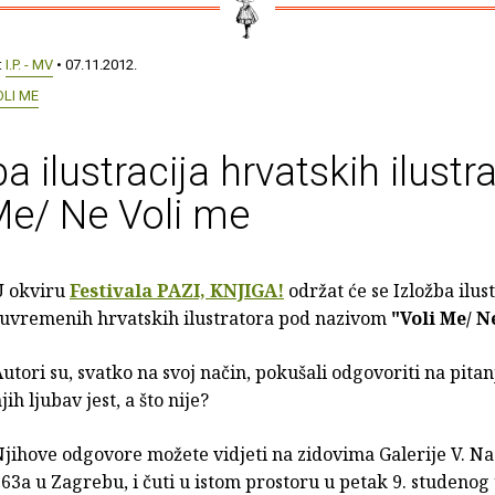
:
I.P. - MV
• 07.11.2012.
OLI ME
ba ilustracija hrvatskih ilustr
Me/ Ne Voli me
U okviru
Festivala PAZI, KNJIGA!
održat će se Izložba ilust
suvremenih hrvatskih ilustratora pod nazivom
"Voli Me/ N
utori su, svatko na svoj način, pokušali odgovoriti na pitanj
jih ljubav jest, a što nije?
jihove odgovore možete vidjeti na zidovima Galerije V. Naz
63a u Zagrebu, i čuti u istom prostoru u petak 9. studenog