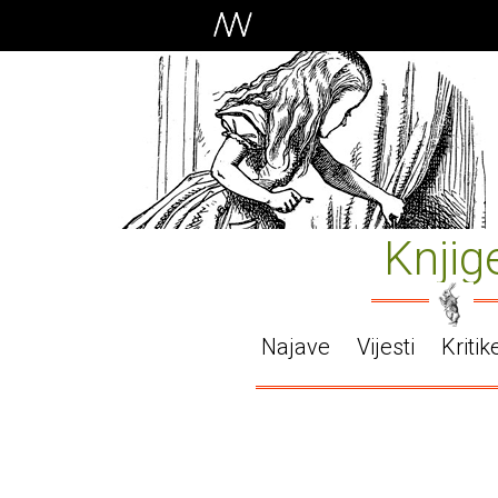
Knjig
Najave
Vijesti
Kritik