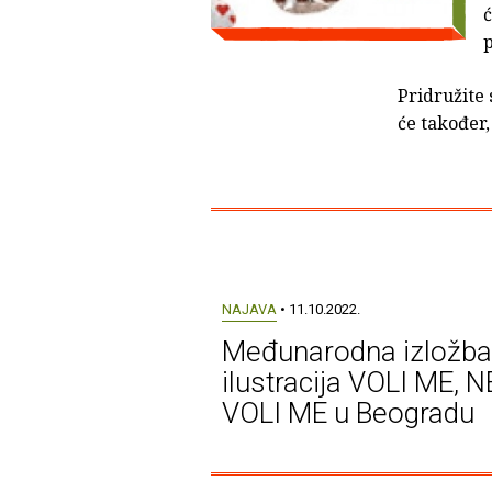
ć
p
Pridružite 
će također,
NAJAVA
• 11.10.2022.
Međunarodna izložba
ilustracija VOLI ME, N
VOLI ME u Beogradu