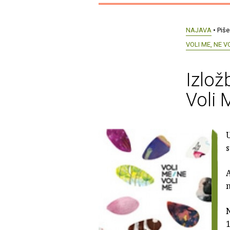
NAJAVA
• Piše
VOLI ME, NE V
Izlož
Voli 
A
n
N
1