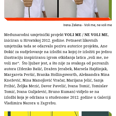
Irena Zelena - Voli me, ne voli me
Međunarodni umjetnički projekt
VOLI ME / NE VOLI ME
,
iniciran u Hrvatskoj 2012. godine. Petnaest likovnih
umjetnika tada se odazvalo pozivu autorice projekta, Ane
Đokić za sudjelovanje na izložbi na kojoj će izložiti po jednu
ilustraciju inspiriranu igrom otkidanja latica „voli me, ne
voli me“. Što ljubav jest, a što nije za svakoga od pozvanih
autora (Zdenko Bašić, Dražen Jerabek, Marsela Hajdinjak,
Margareta Peršić, Branka Hollingsworth, Aleksandra Nina
Knežević, Nina Manojlović Vračar, Marijana Jelić, Sanja
Pribić, Željka Mezić, Davor Pavelić, Ivana Tomić, Tomislav
Tomić, Ivana Guljašević, Bruno Kuman) vidjelo se na
izložbi koja je održana u studenome 2012. godine u Galeriji
Vladimira Nazora u Zagrebu.