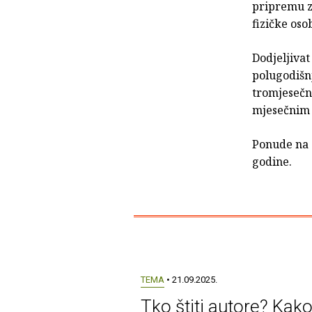
pripremu z
fizičke oso
Dodjeljiva
polugodišn
tromjesečne
mjesečnim
Ponude na 
godine.
TEMA
• 21.09.2025.
Tko štiti autore? Kak