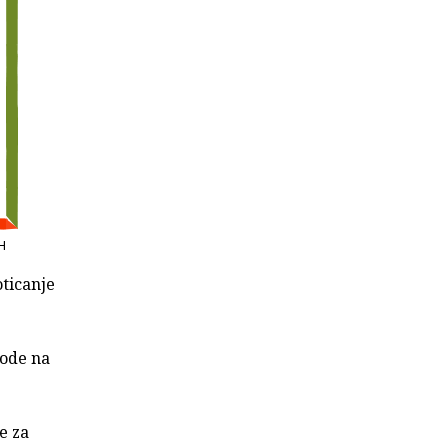
RH
oticanje
vode na
e za