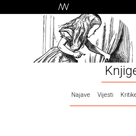
Knjig
Najave
Vijesti
Kritik