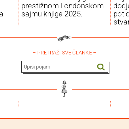
a
prestižnom Londonskom
dodj
va
sajmu knjiga 2025.
poti
stva
– PRETRAŽI SVE ČLANKE –