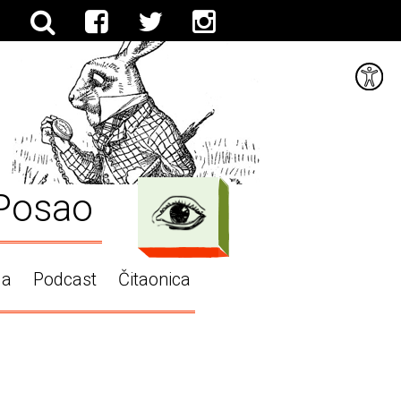
Posao
ga
Podcast
Čitaonica