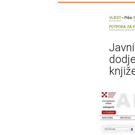
VIJEST
• Piše:
POTPORA ZA 
Javni
dodje
knjiž