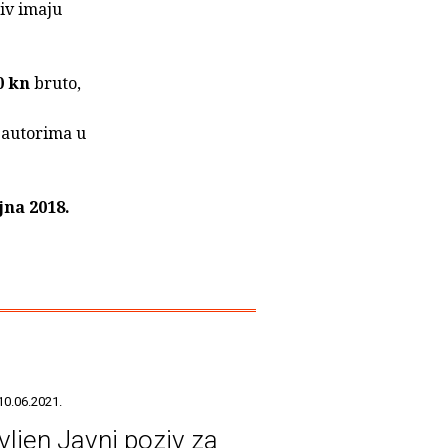
iv imaju
0 kn
bruto,
e autorima u
jna 2018.
10.06.2021.
vljen Javni poziv za