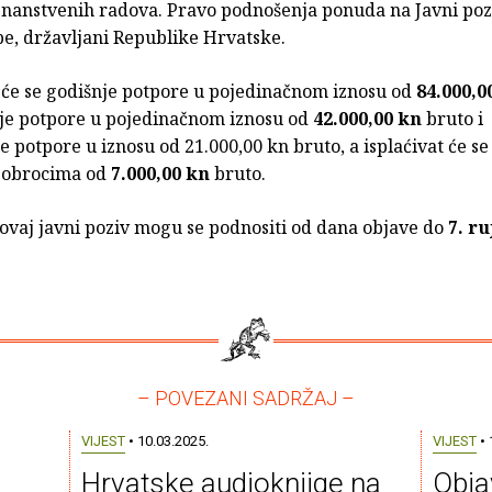
nanstvenih radova. Pravo podnošenja ponuda na Javni poz
be, državljani Republike Hrvatske.
t će se godišnje potpore u pojedinačnom iznosu od
84.000,0
je potpore u pojedinačnom iznosu od
42.000,00 kn
bruto i
 potpore u iznosu od 21.000,00 kn bruto, a isplaćivat će s
 obrocima od
7.000,00 kn
bruto.
ovaj javni poziv mogu se podnositi od dana objave do
7. ru
– POVEZANI SADRŽAJ –
VIJEST
• 10.03.2025.
VIJEST
• 
o
Hrvatske audioknjige na
Obja