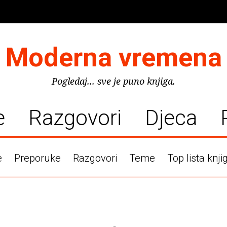
Moderna vremena
Pogledaj... sve je puno knjiga.
e
Razgovori
Djeca
e
Preporuke
Razgovori
Teme
Top lista knji