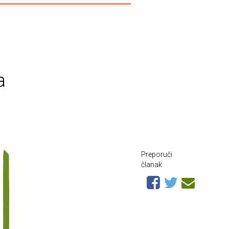
a
Preporuči
članak