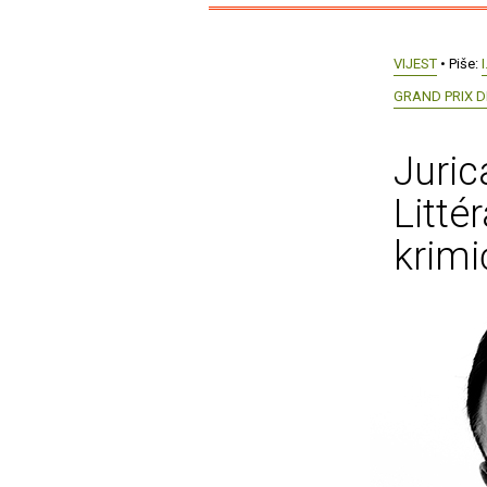
VIJEST
• Piše:
I
GRAND PRIX D
Juric
Litté
krimi