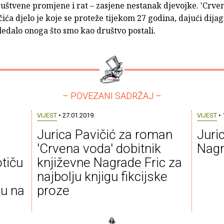
uštvene promjene i rat – zasjene nestanak djevojke. 'Crve
čića djelo je koje se proteže tijekom 27 godina, dajući dija
ledalo onoga što smo kao društvo postali.
– POVEZANI SADRŽAJ –
VIJEST
• 27.01.2019.
VIJEST
• 
Jurica Pavičić za roman
Juri
'Crvena voda' dobitnik
Nagr
otiču
književne Nagrade Fric za
najbolju knjigu fikcijske
ču na
proze