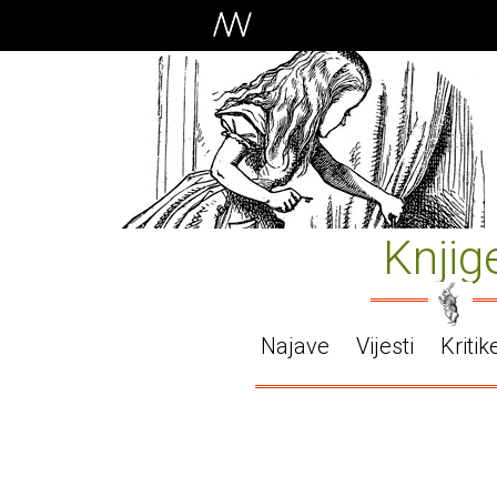
Knjig
Najave
Vijesti
Kritik