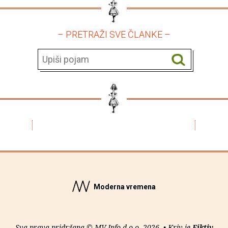
– PRETRAŽI SVE ČLANKE –
Moderna vremena
Sva prava pridržana © MV Info d.o.o. 2026. • Kriv je
Fiktiv