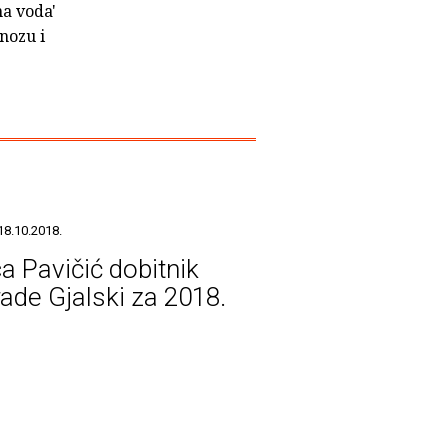
na voda'
gnozu i
18.10.2018.
ca Pavičić dobitnik
ade Gjalski za 2018.