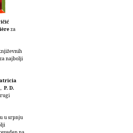
ičić
ière
za
književnih
za najbolji
atricia
d
,
P. D.
rugi
u u srpnju
lji
preveden na