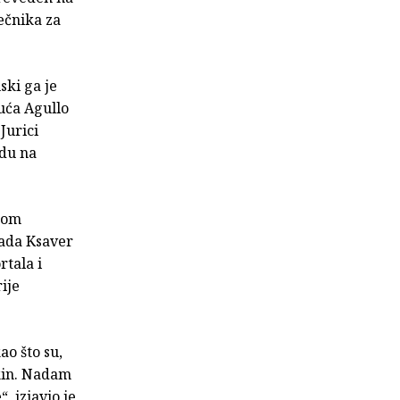
ečnika za
ski ga je
kuća Agullo
Jurici
du na
nom
rada Ksaver
rtala i
ije
ao što su,
nkin. Nadam
, izjavio je