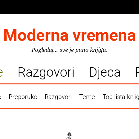
Moderna vremena
Pogledaj... sve je puno knjiga.
e
Razgovori
Djeca
e
Preporuke
Razgovori
Teme
Top lista knji