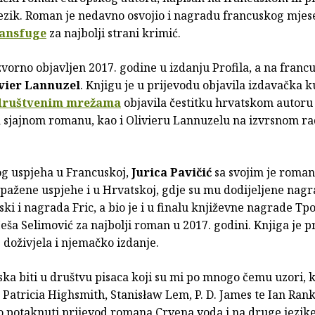
jezik. Roman je nedavno osvojio i nagradu francuskog mjes
ansfuge
za najbolji strani krimić.
vorno objavljen 2017. godine u izdanju Profila, a na francu
vier Lannuzel
. Knjigu je u prijevodu objavila izdavačka 
društvenim mrežama
objavila čestitku hrvatskom autoru 
a sjajnom romanu, kao i
Olivieru Lannuzelu
na izvrsnom ra
og uspjeha u Francuskoj,
Jurica Pavičić
sa svojim je roma
apažene uspjehe i u Hrvatskoj, gdje su mu dodijeljene nag
ki i nagrada Fric, a bio je i u finalu književne nagrade Tpo
a Selimović za najbolji roman u 2017. godini. Knjiga je pr
doživjela i njemačko izdanje.
ska biti u društvu pisaca koji su mi po mnogo čemu uzori, k
 Patricia Highsmith, Stanisław Lem, P. D. James te Ian Ra
o potaknuti prijevod romana Crvena voda i na druge jezike“