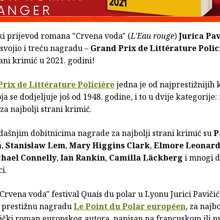
ki prijevod romana "Crvena voda" (
L'Eau rouge
)
Jurica Pav
svojio i treću nagradu –
Grand Prix de Littérature Polic
rani krimić u 2021. godini!
rix de Littérature Policière
jedna je od najprestižnijih 
a se dodjeljuje još od 1948. godine, i to u dvije kategorije: 
 za najbolji strani krimić.
ašnjim dobitnicima nagrade za najbolji strani krimić su
P
h
,
Stanisław Lem
,
Mary Higgins Clark
,
Elmore Leonar
chael Connelly
,
Ian Rankin
,
Camilla Läckberg
i mnogi d
i.
rvena voda" festival Quais du polar u Lyonu Jurici Pavičić
io prestižnu nagradu
Le Point du Polar européen
, za najbo
tički roman europskog autora, napisan na francuskom ili 