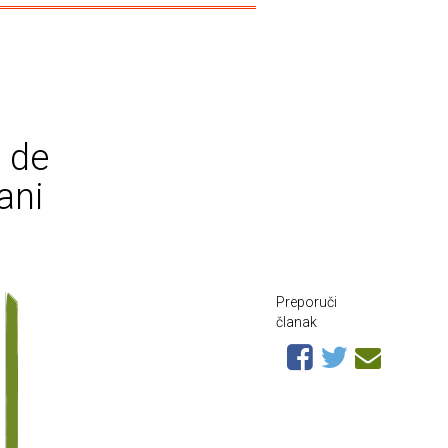
x de
ani
Preporuči
članak