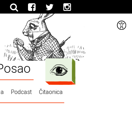
Posao
ga
Podcast
Čitaonica