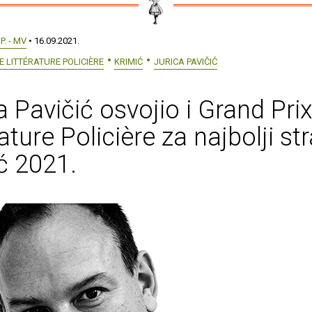
.P. - MV
• 16.09.2021.
E LITTÉRATURE POLICIÈRE
KRIMIĆ
JURICA PAVIČIĆ
a Pavičić osvojio i Grand Pri
rature Policière za najbolji str
ć 2021.