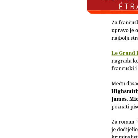
Za francus
upravo je o
najbolji st
Le Grand P
nagrada koj
francuski i
Među dosad
Highsmit
James, Mi
poznati pisc
Za roman "C
je dodijel
kriminalis