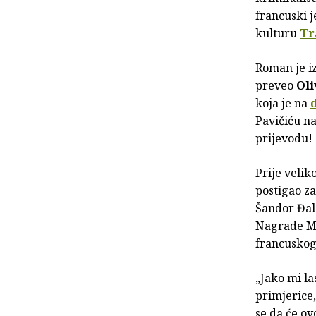
francuski 
kulturu
Tr
Roman je iz
preveo
Oli
koja je na
Pavičiću n
prijevodu!
Prije velik
postigao z
Šandor Đals
Nagrade Meš
francuskog 
„Jako mi la
primjerice,
se da će ov