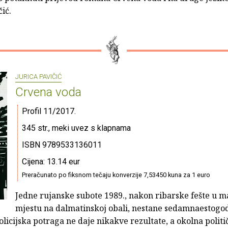
čić.
JURICA PAVIČIĆ
Crvena voda
Profil 11/2017.
345 str., meki uvez s klapnama
ISBN 9789533136011
Cijena: 13.14 eur
Preračunato po fiksnom tečaju konverzije 7,53450 kuna za 1 euro
Jedne rujanske subote 1989., nakon ribarske fešte u 
mjestu na dalmatinskoj obali, nestane sedamnaestogod
olicijska potraga ne daje nikakve rezultate, a okolna politi