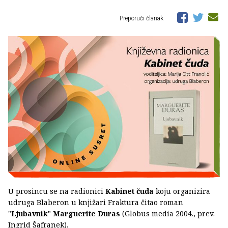
Preporuči članak
U prosincu se na radionici
Kabinet čuda
koju organizira
udruga Blaberon u knjižari Fraktura čitao roman
"
Ljubavnik
"
Marguerite Duras
(Globus media 2004., prev.
Ingrid Šafranek).