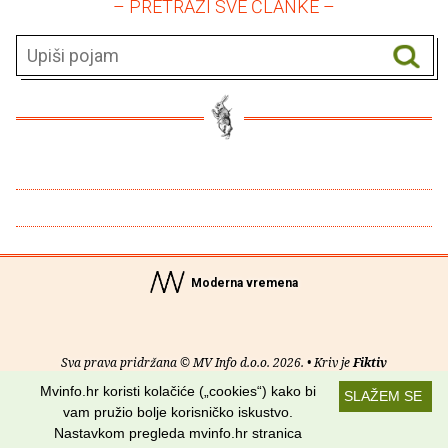
– PRETRAŽI SVE ČLANKE –
Moderna vremena
Sva prava pridržana © MV Info d.o.o. 2026. • Kriv je
Fiktiv
Mvinfo.hr koristi kolačiće („cookies“) kako bi
SLAŽEM SE
O nama
•
Pomoć
•
Uvjeti korištenja
•
RSS kanali
vam pružio bolje korisničko iskustvo.
Nastavkom pregleda mvinfo.hr stranica
Potraži nas na: