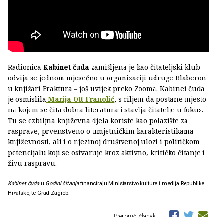
Radionica
Kabinet čuda
zamišljena je kao čitateljski klub –
odvija se jednom mjesečno u organizaciji udruge Blaberon
u knjižari Fraktura – još uvijek preko Zooma. Kabinet čuda
je osmislila
Marija Ott Franolić
, s ciljem da postane mjesto
na kojem se čita dobra literatura i stavlja čitatelje u fokus.
Tu se ozbiljna književna djela koriste kao polazište za
rasprave, prvenstveno o umjetničkim karakteristikama
književnosti, ali i o njezinoj društvenoj ulozi i političkom
potencijalu koji se ostvaruje kroz aktivno, kritičko čitanje i
živu raspravu.
Kabinet čuda
u
Godini čitanja
financiraju Ministarstvo kulture i medija Republike
Hrvatske, te Grad Zagreb.
Preporuči članak