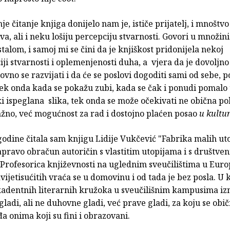
e čitanje knjiga donijelo nam je, ističe prijatelj, i mnoštvo
va, ali i neku lošiju percepciju stvarnosti. Govori u množini 
talom, i samoj mi se čini da je knjiškost pridonijela nekoj
ji stvarnosti i oplemenjenosti duha, a vjera da je dovoljn
hovno se razvijati i da će se poslovi dogoditi sami od sebe, 
ek onda kada se pokažu zubi, kada se čak i ponudi pomalo 
 ispeglana slika, tek onda se može očekivati ne obična poh
ažno, već mogućnost za rad i dostojno plaćen posao
u kultur
dine čitala sam knjigu Lidije Vukčević "Fabrika malih uto
apravo obračun autoričin s vlastitim utopijama i s društve
Profesorica književnosti na uglednim sveučilištima u Euro
ijetisućitih vraća se u domovinu i od tada je bez posla. U k
kadentnih literarnih kružoka u sveučilišnim kampusima iz
gladi, ali ne duhovne gladi, već prave gladi, za koju se obič
a onima koji su fini i obrazovani.