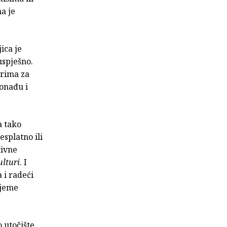
na je
ica je
uspješno.
trima za
pronađu i
a tako
esplatno ili
tivne
ulturi
. I
a i radeći
ijeme
 utočište.