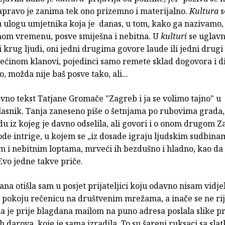
zapravo je zanima tek ono prizemno i materijalno.
Kultura
s
 ulogu umjetnika koja je danas, u tom, kako ga nazivamo,
nom vremenu, posve smiješna i nebitna. U
kulturi
se uglav
ti krug ljudi, oni jedni drugima govore laude ili jedni drugi
većinom klanovi, pojedinci samo remete sklad dogovora i di
o, možda nije baš posve tako, ali...
vno tekst Tatjane Gromače "Zagreb i ja se volimo tajno" u
lasnik. Tanja zaneseno piše o šetnjama po rubovima grada, 
 iz kojeg je davno odselila, ali govori i o onom drugom Z
ode intrige, u kojem se „iz dosade igraju ljudskim sudbina
 i nebitnim loptama, mrveći ih bezdušno i hladno, kao da j
Evo jedne takve priče.
ana otišla sam u posjet prijateljici koju odavno nisam vidj
 pokoju rečenicu na društvenim mrežama, a inače se ne ri
a je prije blagdana mailom na puno adresa poslala slike p
 darova, koje je sama izradila. To su šareni ruksaci sa slatk