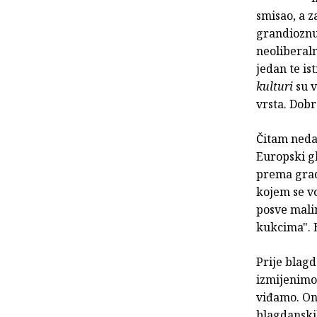
smisao, a 
grandioznu
neoliberal
jedan te is
kulturi
su 
vrsta. Dobr
Čitam neda
Europski g
prema gradu
kojem se v
posve malim
kukcima". 
Prije blagd
izmijenimo
viđamo. On
blagdanskih