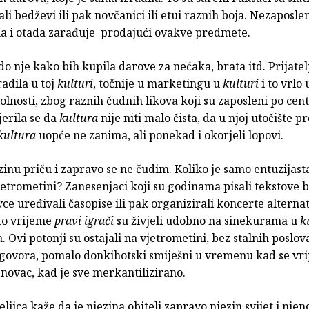
ali bedževi ili pak novčanici ili etui raznih boja. Nezaposle
a i otada zarađuje prodajući ovakve predmete.
do nje kako bih kupila darove za nećaka, brata itd. Prijatelj
adila u toj
kulturi
, točnije u marketingu u
kulturi
i to vrlo 
lnosti, zbog raznih čudnih likova koji su zaposleni po cen
jerila se da
kultura
nije niti malo čista, da u njoj utočište 
kultura
uopće ne zanima, ali ponekad i okorjeli lopovi.
inu priču i zapravo se ne čudim. Koliko je samo entuzijast
jetrometini? Zanesenjaci koji su godinama pisali tekstove b
vce uređivali časopise ili pak organizirali koncerte alterna
 to vrijeme
pravi igrači
su živjeli udobno na sinekurama u
k
a. Ovi potonji su ostajali na vjetrometini, bez stalnih poslov
ugovora, pomalo donkihotski smiješni u vremenu kad se vr
 novac, kad je sve merkantilizirano.
eljica kaže da je njezina obitelj zapravo njezin svijet i njeno