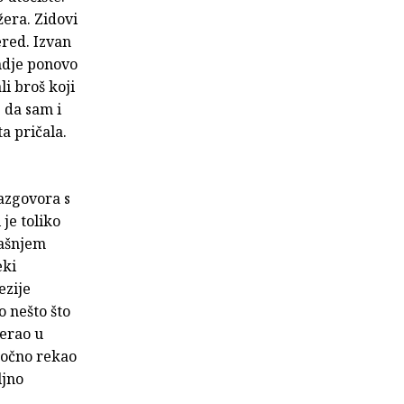
žera. Zidovi
ered. Izvan
ondje ponovo
li broš koji
 da sam i
ta pričala.
azgovora s
 je toliko
dašnjem
eki
ezije
o nešto što
jerao u
 točno rekao
ljno