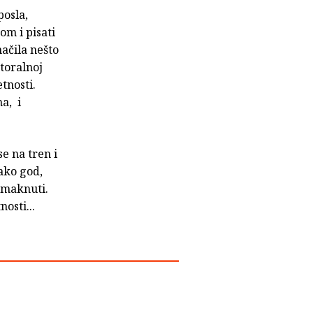
posla,
om i pisati
načila nešto
toralnoj
tnosti.
a, i
se na tren i
kako god,
izmaknuti.
osti...