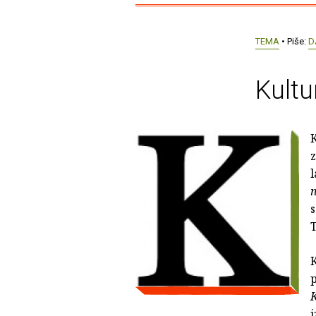
TEMA
• Piše:
D
Kultu
K
z
l
n
s
T
K
p
i