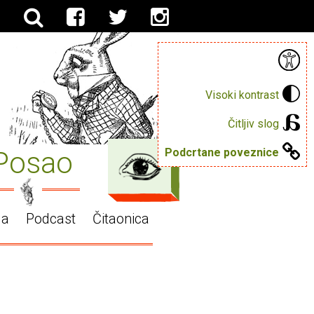
Visoki kontrast
Čitljiv slog
Posao
Podcrtane poveznice
ga
Podcast
Čitaonica