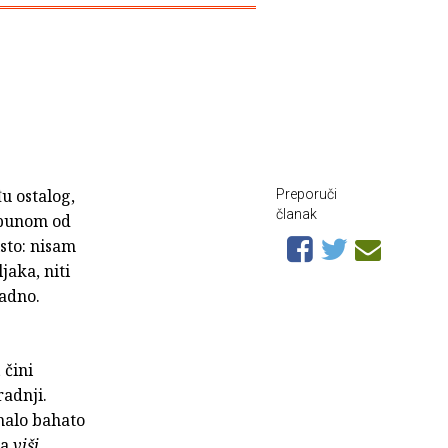
đu ostalog,
Preporuči
članak
sapunom od
isto: nisam
jaka, niti
sadno.
u
čini
radnji.
omalo bahato
na
viši