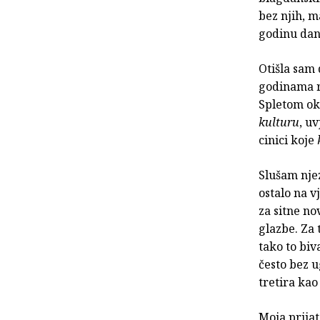
bez njih, m
godinu dan
Otišla sam 
godinama r
Spletom oko
kulturu
, uv
cinici koje
Slušam njez
ostalo na v
za sitne no
glazbe. Za
tako to biv
često bez 
tretira kao
Moja prijat