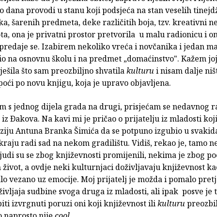
o dana provodi u stanu koji podsjeća na stan veselih tinejd
ka, šarenih predmeta, deke različitih boja, tzv. kreativni n
ta, ona je privatni prostor pretvorila u malu radionicu i 
 predaje se. Izabirem nekoliko vreća i novčanika i jedan ma
io na osnovnu školu i na predmet „domaćinstvo". Kažem joj
ešila što sam preozbiljno shvatila
kulturu
i nisam dalje niš
poći po novu knjigu, koja je upravo objavljena.
m s jednog dijela grada na drugi, prisjećam se nedavnog r
 iz Ðakova. Na kavi mi je pričao o prijatelju iz mladosti koji
eziju Antuna Branka Šimića da se potpuno izgubio u svaki
 kraju radi sad na nekom gradilištu. Vidiš, rekao je, tamo n
judi su se zbog književnosti promijenili, nekima je zbog po
život, a ovdje neki kulturnjaci doživljavaju književnost ka
alo vezano uz emocije. Moj prijatelj je možda i pomalo pret
ivljaja sudbine svoga druga iz mladosti, ali ipak posve je
biti izvrgnuti poruzi oni koji književnost ili
kulturu
preozbi
o naprosto nije
cool
.