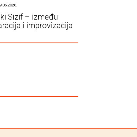
9.06.2026.
ški Sizif – između
racija i improvizacija