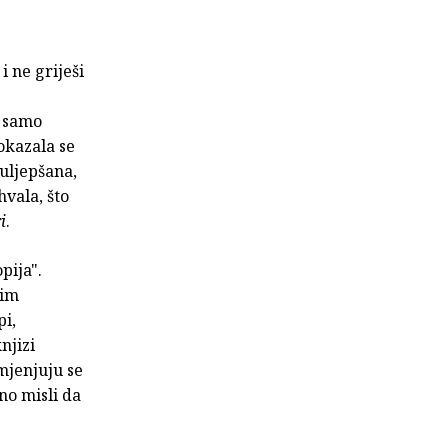
i ne griješi
o samo
pokazala se
uljepšana,
vala, što
i
.
pija".
nim
pi,
njizi
mjenjuju se
no misli da