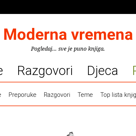
Moderna vremena
Pogledaj... sve je puno knjiga.
e
Razgovori
Djeca
e
Preporuke
Razgovori
Teme
Top lista knji