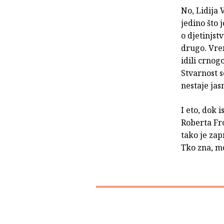
No, Lidija 
jedino što 
o djetinjst
drugo. Vre
idili crnog
Stvarnost s
nestaje jas
I eto, dok 
Roberta Fro
tako je zap
Tko zna, mo