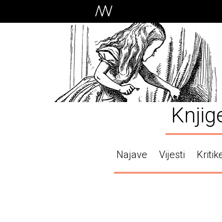
Knjig
Najave
Vijesti
Kritik