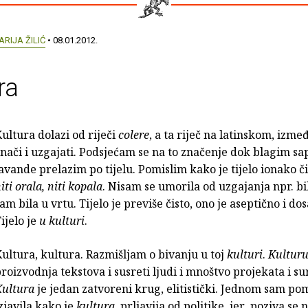
ARIJA ŽILIĆ
• 08.01.2012.
ra
ultura dolazi od riječi
colere
, a ta riječ na latinskom, izme
nači i uzgajati. Podsjećam se na to značenje dok blagim 
avande prelazim po tijelu. Pomislim kako je tijelo ionako č
iti orala, niti kopala
. Nisam se umorila od uzgajanja npr. bil
am bila u vrtu. Tijelo je previše čisto, ono je aseptično i do
ijelo je
u kulturi
.
ultura, kultura. Razmišljam o bivanju u toj
kulturi
.
Kultur
roizvodnja tekstova i susreti ljudi i mnoštvo projekata i su
Kultura
je jedan zatvoreni krug, elitistički. Jednom sam p
zjavila kako je
kultura
prljavija od politike, jer poziva se 