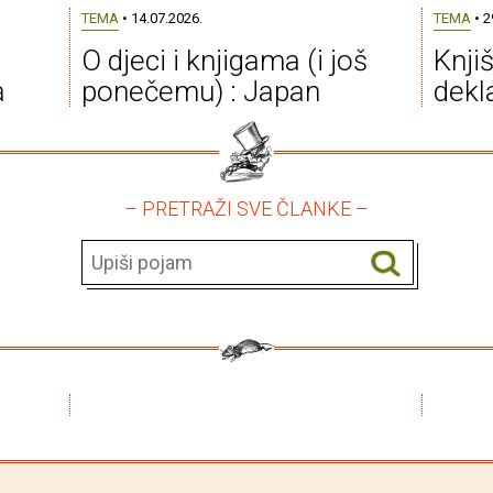
TEMA
• 14.07.2026.
TEMA
• 2
O djeci i knjigama (i još
Knji
a
ponečemu) : Japan
dekla
– PRETRAŽI SVE ČLANKE –