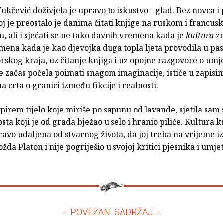
Vukčević doživjela je upravo to iskustvo - glad. Bez novca i 
joj je preostalo je danima čitati knjige na ruskom i francusk
vu, ali i sjećati se ne tako davnih vremena kada je
kultura
z
mena kada je kao djevojka duga topla ljeta provodila u pas
orskog kraja, uz čitanje knjiga i uz opojne razgovore o umje
e začas počela poimati snagom imaginacije, ističe u zapisim
na crta o granici između fikcije i realnosti.
ispirem tijelo koje miriše po sapunu od lavande, sjetila sam 
sta koji je od grada bježao u selo i hranio piliće. Kultura 
ravo udaljena od stvarnog života, da joj treba na vrijeme 
žda Platon i nije pogriješio u svojoj kritici pjesnika i umjetn
– POVEZANI SADRŽAJ –