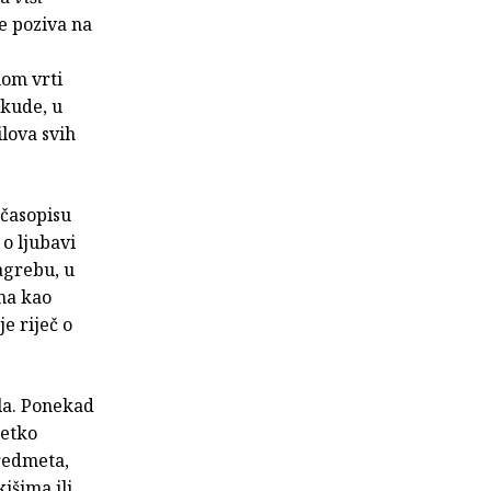
e poziva na
nom vrti
 kude, u
lova svih
 časopisu
o ljubavi
agrebu, u
ma kao
e riječ o
ela. Ponekad
jetko
redmeta,
išima ili