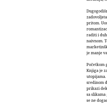
Dugogodišnj
zadovoljsta
pritom. Uos
romantizaci
raditi i du
naivnom. T
marketinški
je manje v
Početkom go
Knjiga je z
utopijama. 
sredinom dv
prikazi de
sa slikama 
se ne događ