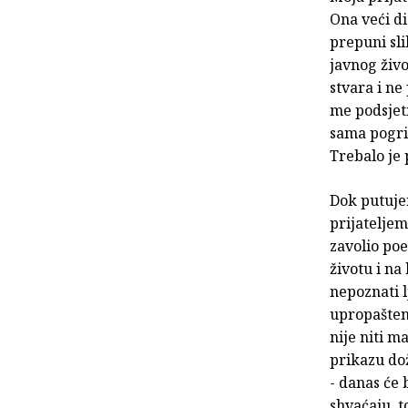
Ona veći di
prepuni sli
javnog živo
stvara i ne
me podsjet
sama pogrij
Trebalo je 
Dok putuje
prijateljem
zavolio po
životu i na
nepoznati l
upropašten 
nije niti m
prikazu dož
- danas će 
shvaćaju, t