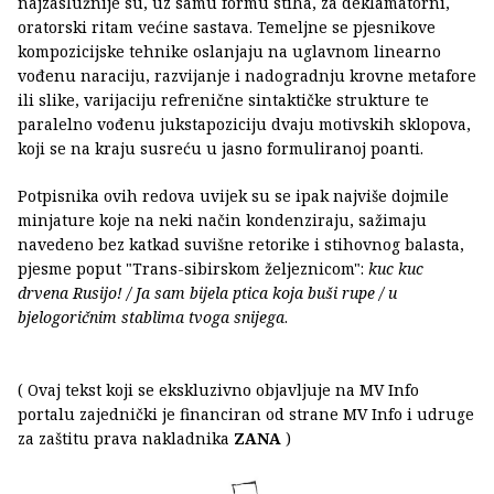
najzaslužnije su, uz samu formu stiha, za deklamatorni,
oratorski ritam većine sastava. Temeljne se pjesnikove
kompozicijske tehnike oslanjaju na uglavnom linearno
vođenu naraciju, razvijanje i nadogradnju krovne metafore
ili slike, varijaciju refrenične sintaktičke strukture te
paralelno vođenu jukstapoziciju dvaju motivskih sklopova,
koji se na kraju susreću u jasno formuliranoj poanti.
Potpisnika ovih redova uvijek su se ipak najviše dojmile
minjature koje na neki način kondenziraju, sažimaju
navedeno bez katkad suvišne retorike i stihovnog balasta,
pjesme poput "Trans-sibirskom željeznicom":
kuc kuc
drvena Rusijo! / Ja sam bijela ptica koja buši rupe / u
bjelogoričnim stablima tvoga snijega
.
( Ovaj tekst koji se ekskluzivno objavljuje na MV Info
portalu zajednički je financiran od strane MV Info i udruge
za zaštitu prava nakladnika
ZANA
)