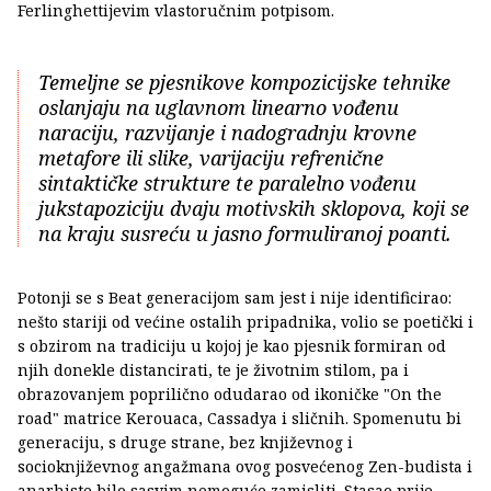
Ferlinghettijevim vlastoručnim potpisom.
Temeljne se pjesnikove kompozicijske tehnike
oslanjaju na uglavnom linearno vođenu
naraciju, razvijanje i nadogradnju krovne
metafore ili slike, varijaciju refrenične
sintaktičke strukture te paralelno vođenu
jukstapoziciju dvaju motivskih sklopova, koji se
na kraju susreću u jasno formuliranoj poanti.
Potonji se s Beat generacijom sam jest i nije identificirao:
nešto stariji od većine ostalih pripadnika, volio se poetički i
s obzirom na tradiciju u kojoj je kao pjesnik formiran od
njih donekle distancirati, te je životnim stilom, pa i
obrazovanjem poprilično odudarao od ikoničke "On the
road" matrice Kerouaca, Cassadya i sličnih. Spomenutu bi
generaciju, s druge strane, bez književnog i
socioknjiževnog angažmana ovog posvećenog Zen-budista i
anarhiste bilo sasvim nemoguće zamisliti. Stasao prije