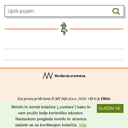
Moderna vremena
Sva prava pridržana © MV Info d.o.o. 2026. • Kriv je
Fiktiv
Mvinfo.hr koristi kolačiće („cookies“) kako bi
SLAŽEM SE
O nama
•
Pomoć
•
Uvjeti korištenja
•
RSS kanali
vam pružio bolje korisničko iskustvo.
Nastavkom pregleda mvinfo.hr stranica
Potraži nas na:
slažete se sa korištenjem kolačića.
Više