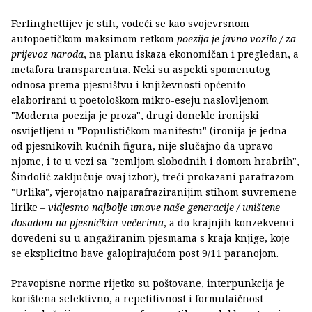
Ferlinghettijev je stih, vodeći se kao svojevrsnom
autopoetičkom maksimom retkom
poezija je javno vozilo / za
prijevoz naroda
, na planu iskaza ekonomičan i pregledan, a
metafora transparentna. Neki su aspekti spomenutog
odnosa prema pjesništvu i književnosti općenito
elaborirani u poetološkom mikro-eseju naslovljenom
"Moderna poezija je proza", drugi donekle ironijski
osvijetljeni u "Populističkom manifestu" (ironija je jedna
od pjesnikovih kućnih figura, nije slučajno da upravo
njome, i to u vezi sa "zemljom slobodnih i domom hrabrih",
Šindolić zaključuje ovaj izbor), treći prokazani parafrazom
"Urlika", vjerojatno najparafraziranijim stihom suvremene
lirike –
vidjesmo najbolje umove naše generacije / uništene
dosadom na pjesničkim večerima
, a do krajnjih konzekvenci
dovedeni su u angažiranim pjesmama s kraja knjige, koje
se eksplicitno bave galopirajućom post 9/11 paranojom.
Pravopisne norme rijetko su poštovane, interpunkcija je
korištena selektivno, a repetitivnost i formulaičnost