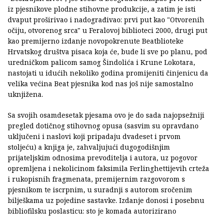
iz pjesnikove plodne stihovne produkcije, a zatim je isti
dvaput proširivao i nadograđivao: prvi put kao "Otvorenih
očiju, otvorenog srca" u Feralovoj biblioteci 2000, drugi put
kao premijerno izdanje novopokrenute Beatblioteke
Hrvatskog društva pisaca koja će, bude li sve po planu, pod
uredničkom palicom samog Šindolića i Krune Lokotara,
nastojati u idućih nekoliko godina promijeniti činjenicu da
velika većina Beat pjesnika kod nas još nije samostalno
uknjižena.
Sa svojih osamdesetak pjesama ovo je do sada najopsežniji
pregled dotičnog stihovnog opusa (sasvim su opravdano
uključeni i naslovi koji pripadaju dvadeset i prvom
stoljeću) a knjiga je, zahvaljujući dugogodišnjim
prijateljskim odnosima prevoditelja i autora, uz pogovor
opremljena i nekolicinom faksimila Ferlinghettijevih crteža
i rukopisnih fragmenata, premijernim razgovorom s
pjesnikom te iscrpnim, u suradnji s autorom sročenim
bilješkama uz pojedine sastavke. Izdanje donosi i posebnu
bibliofilsku poslasticu: sto je komada autorizirano