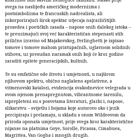
svega na naslijeđu američkog modernizma i
postsimbolizma te francuskih nadrealista, ali
inkorporirajući širok spektar utjecaja najrazličitijih
prosedea i poetičkih zasada – napose onih dalekog istoka –
te preuzimajući svoj već karakterističan stepenasti stih
prilično izravno od Majakovskog, Ferlinghetti je ispisao
tomove i tomove mahom pristupačnih, uglavnom solidnih
stihova, uz presudan naramak onih koji će kroz godine
zaraditi epitete generacijskih, kultnih.
Te su emfatične ode životu i umjetnosti, u najširem
njihovom spektru, obično naglašeno apelativne, a
vitmenovski katalozi, evidencija svakodnevice velegrada u
svom njenom prenapregnutom, vibrantnome šarenilu,
isprepleteni su s posvetama literaturi, glazbi i, napose,
slikarstvu – svijetlu i bojama koje autorovo oko i jezik
percipiraju i prelamaju, u skladu s onom Wildeovom da
priroda oponaša umjetnost, prije svega kroz karakteristične
nijanse na platnima Goye, Sorolle, Picassa, Cimabuea,
Magrittea, Van Gogha i mnogih drugih.