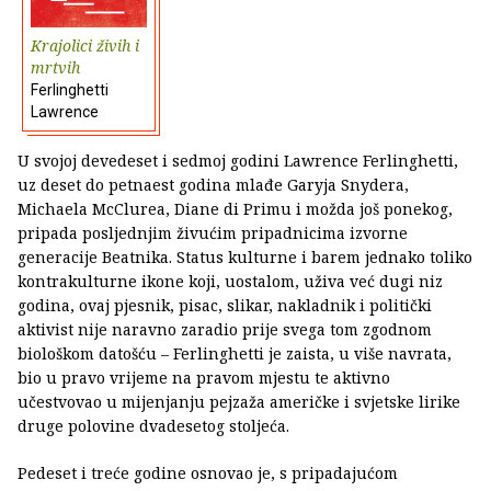
Krajolici živih i
mrtvih
Ferlinghetti
Lawrence
U svojoj devedeset i sedmoj godini Lawrence Ferlinghetti,
uz deset do petnaest godina mlađe Garyja Snydera,
Michaela McClurea, Diane di Primu i možda još ponekog,
pripada posljednjim živućim pripadnicima izvorne
generacije Beatnika. Status kulturne i barem jednako toliko
kontrakulturne ikone koji, uostalom, uživa već dugi niz
godina, ovaj pjesnik, pisac, slikar, nakladnik i politički
aktivist nije naravno zaradio prije svega tom zgodnom
biološkom datošću – Ferlinghetti je zaista, u više navrata,
bio u pravo vrijeme na pravom mjestu te aktivno
učestvovao u mijenjanju pejzaža američke i svjetske lirike
druge polovine dvadesetog stoljeća.
Pedeset i treće godine osnovao je, s pripadajućom