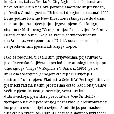
knjižarom, izdavačku kuću City Lights, koja će lansirati
neke od ključnih naslova poratne američke književnosti,
počevši s Ginsbergovim "Urlikom i drugim pjesmama" 1956.
Dvije godine kasnije New Directions štampat će do danas
najčitaniju i najutjecajniju njegovu pjesničku knjigu,
citatom iz Millerovog "Crnog proljeća" naslovljen "A Coney
Island of the Mind", koja sa svojim sedmerocifrenim
tiražama, uz već spomenuti "Urlik", ostaje jednom od
najprodavanijih pjesničkih knjiga uopće.
Iako se redovito, u različitim prijevodima, pojavljivao u
jugoslavenskoj književnoj periodici te antologijama (poput
utjecajnoga "Tripa" V. Kopicla i V. Bajca iz 1983), pa i u
knjiškim izdanjima (crnogorski "Pejzaži življenja i
umiranja" u prepjevu Vladimira Sekulića) Ferlinghettijev je
pjesnički rad na našim prostorima ostao, kao i onaj velike
većine pjesnika Beat generacije, vezan uz ime
dubrovačkoga pjesnika i prevoditelja Voje Šindolića,
vjerojatno najkompetentnijeg poznavatelja apostrofiranog
korpusa u ovome dijelu svijeta. Šindolić je, pod naslovom
"Beskrajan život", još 1982. u Beogradu štampao prvi izbor