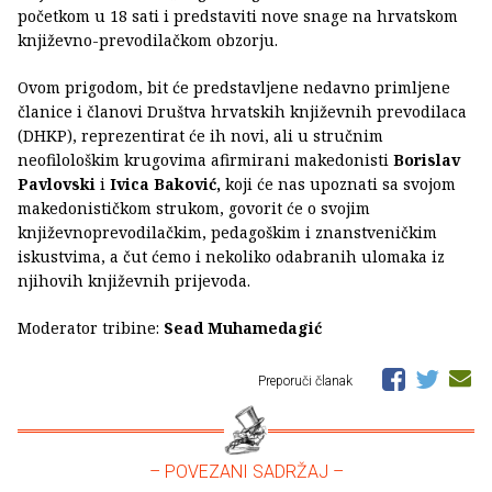
početkom u 18 sati i predstaviti nove snage na hrvatskom
književno-prevodilačkom obzorju.
Ovom prigodom, bit će predstavljene nedavno primljene
članice i članovi Društva hrvatskih književnih prevodilaca
(DHKP), reprezentirat će ih novi, ali u stručnim
neofilološkim krugovima afirmirani makedonisti
Borislav
Pavlovski
i
Ivica Baković,
koji će nas upoznati sa svojom
makedonističkom strukom, govorit će o svojim
književnoprevodilačkim, pedagoškim i znanstveničkim
iskustvima, a čut ćemo i nekoliko odabranih ulomaka iz
njihovih književnih prijevoda.
Moderator tribine:
Sead Muhamedagić
Preporuči članak
– POVEZANI SADRŽAJ –