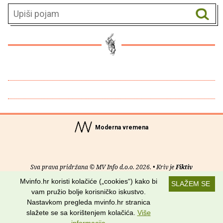
Moderna vremena
Sva prava pridržana © MV Info d.o.o. 2026. • Kriv je
Fiktiv
Mvinfo.hr koristi kolačiće („cookies“) kako bi
SLAŽEM SE
O nama
•
Pomoć
•
Uvjeti korištenja
•
RSS kanali
vam pružio bolje korisničko iskustvo.
Nastavkom pregleda mvinfo.hr stranica
Potraži nas na:
slažete se sa korištenjem kolačića.
Više