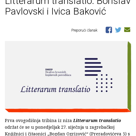
Litterarum translatio: Borislav
Pavlovski i Ivica Baković
Preporuči članak
Prva ovogodišnja tribina iz niza
Litterarum translatio
održat će se u ponedjeljak 27. siječnja u zagrebačkoj
Knjižnici i čitaonici „Bogdan Ogrizović“ (Preradovićeva 5) s