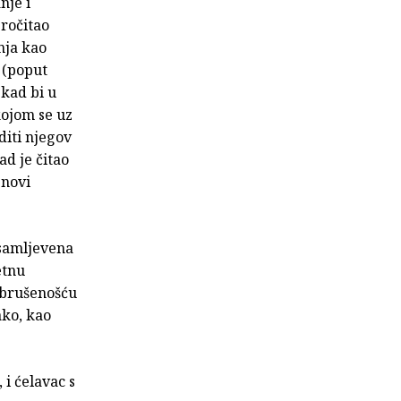
nje i
pročitao
nja kao
 (poput
 kad bi u
kojom se uz
iti njegov
ad je čitao
 novi
 samljevena
etnu
zbrušenošću
ako, kao
 i ćelavac s