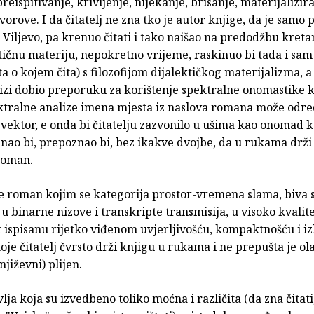
preispitivanje, krivljenje, nijekanje, brisanje, materijalizira
vorove. I da čitatelj ne zna tko je autor knjige, da je samo 
. Viljevo, pa krenuo čitati i tako naišao na predodžbu kreta
tičnu materiju, nepokretno vrijeme, raskinuo bi tada i sam
a o kojem čita) s filozofijom dijalektičkog materijalizma, a
njizi dobio preporuku za korištenje spektralne onomastike 
tralne analize imena mjesta iz naslova romana može odred
vektor, e onda bi čitatelju zazvonilo u ušima kao onomad k
znao bi, prepoznao bi, bez ikakve dvojbe, da u rukama drži
roman.
e roman kojim se kategorija prostor-vremena slama, biva
 u binarne nizove i transkripte transmisija, u visoko kvalit
t ispisanu rijetko viđenom uvjerljivošću, kompaktnošću i i
koje čitatelj čvrsto drži knjigu u rukama i ne prepušta je ol
njiževni) plijen.
vlja koja su izvedbeno toliko moćna i različita (da zna čitati,