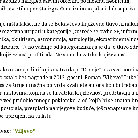
i nekoliko naizgled sasvim običnih, po ničemu neobičnih,
h, čvrstih uporišta izgrađena iznimno jaka i dobra priča.
ije ništa lakše, ne da se Bekavčevo književno tkivo ni nako
ezervno utrpati u kategorije (susreće se ovdje SF, inform
ika, okultizam, astronomija, astrologija, eksperimentalnos
diskurs, ...), no važnije od kategoriziranja je da je tkivo zdr
e književnost profitirala. Ne samo hrvatska književnost.
ko nisam jedini koji smatra da je "Drenje", uza sve nomina
 ostalo bez nagrade u 2012. godini. Roman "Viljevo" Luke
sa za žirije i snažna potvrda kvalitete autora koji bi treba
 naslovima kojima se hrvatska književnost predstavlja u 
je već pridobio mnoge poklonike, a od kojih bi se znatan bro
ostojala, pretplatio na njegove buduće, još nenapisane kn
e upisujem na tu listu.
vac:
"Viljevo"