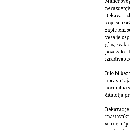
Munchovog 
nerazdvoji
Bekavac izl
koje su izaš
zapleteni s
veza je usp
glas, svako 
povezalo i
izrađivao b
Bilo bi bez
upravo taj
normalna st
čitatelju p
Bekavac je
"nastavak"
se reći i 