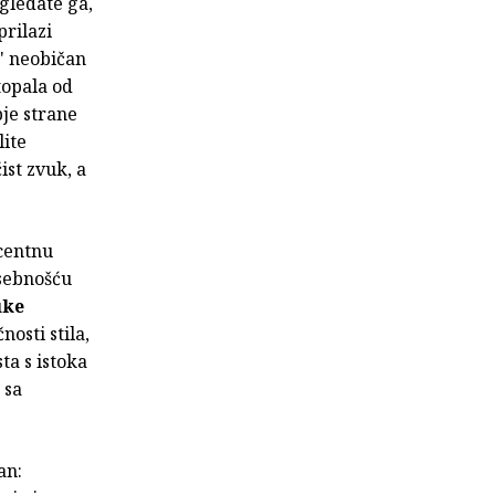
 gledate ga,
prilazi
" neobičan
topala od
obje strane
lite
ist zvuk, a
ecentnu
osebnošću
uke
nosti stila,
ta s istoka
 sa
an: