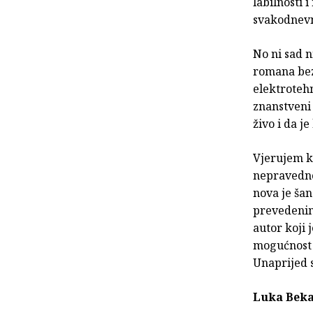
labilnosti 
svakodnevni
No ni sad n
romana bezr
elektrotehn
znanstveni 
živo i da j
Vjerujem ka
nepravedno
nova je šan
prevedenim
autor koji 
mogućnost p
Unaprijed s
Luka Beka