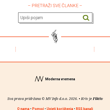
– PRETRAŽI SVE ČLANKE –
Moderna vremena
Sva prava pridržana © MV Info d.o.o. 2026. • Kriv je
Fiktiv
O nama
•
Pomoć
•
Uvjeti korištenja
•
RSS kanali