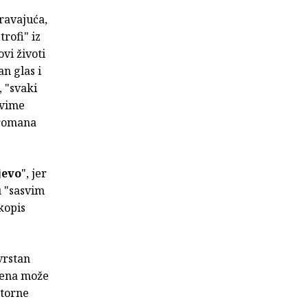
ravajuća,
rofi" iz
ovi životi
an glas i
, "svaki
 svime
 romana
jevo
", jer
u "sasvim
kopis
vrstan
mena može
storne