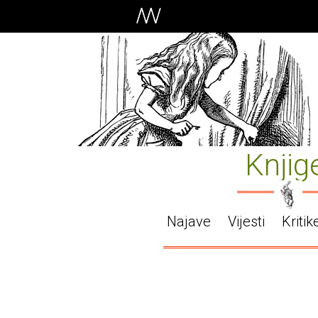
Knjig
Najave
Vijesti
Kritik