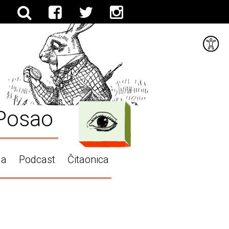
Posao
ga
Podcast
Čitaonica