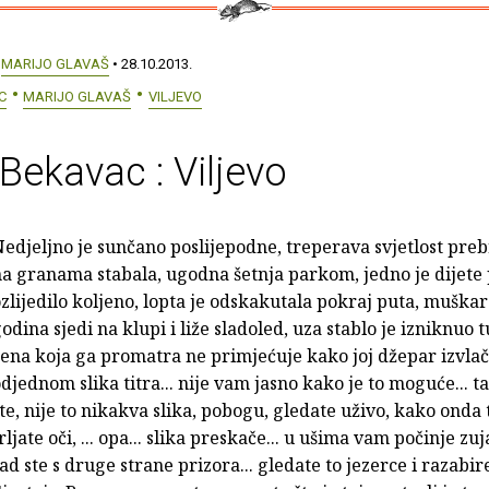
:
MARIJO GLAVAŠ
• 28.10.2013.
C
MARIJO GLAVAŠ
VILJEVO
Bekavac : Viljevo
edjeljno je sunčano poslijepodne, treperava svjetlost preb
a granama stabala, ugodna šetnja parkom, jedno je dijete 
zlijedilo koljeno, lopta je odskakutala pokraj puta, muškar
odina sjedi na klupi i liže sladoled, uza stablo je izniknuo t
ena koja ga promatra ne primjećuje kako joj džepar izvlač
djednom slika titra... nije vam jasno kako je to moguće... ta
te, nije to nikakva slika, pobogu, gledate uživo, kako onda t
rljate oči, ... opa... slika preskače... u ušima vam počinje zuja
ad ste s druge strane prizora... gledate to jezerce i razabir