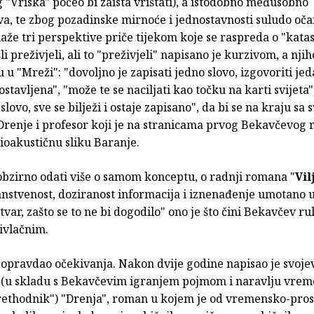
"Vriska" počeo bi zaista vrištati), a istodobno međusobno
va, te zbog pozadinske mirnoće i jednostavnosti suludo oča
aže tri perspektive priče tijekom koje se raspreda o "katast
li preživjeli, ali to "preživjeli" napisano je kurzivom, a njih
u u "Mreži": "dovoljno je zapisati jedno slovo, izgovoriti jed
ostavljena", "može te se naciljati kao točku na karti svijeta"
slovo, sve se bilježi i ostaje zapisano", da bi se na kraju sa
 Drenje i profesor koji je na stranicama prvog Bekavčevog
ioakustičnu sliku Baranje.
obzirno odati više o samom konceptu, o radnji romana "
Vil
anstvenost, doziranost informacija i iznenađenje umotano 
var, zašto se to ne bi dogodilo" ono je što čini Bekavčev ru
rivlačnim.
 opravdao očekivanja. Nakon dvije godine napisao je svoje
 (u skladu s Bekavčevim igranjem pojmom i naravlju vre
"prethodnik") "Drenja", roman u kojem je od vremensko-pro