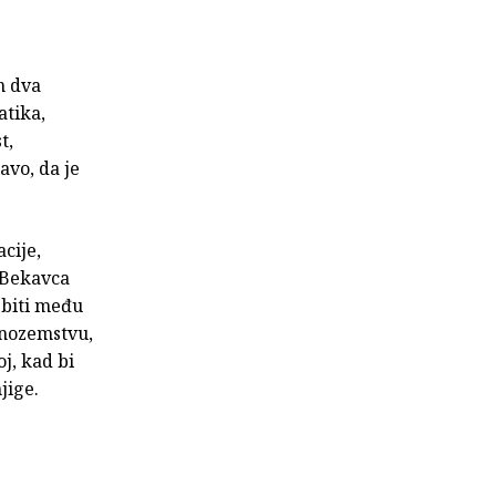
n dva
atika,
t,
avo, da je
cije,
 Bekavca
o biti među
inozemstvu,
j, kad bi
jige.