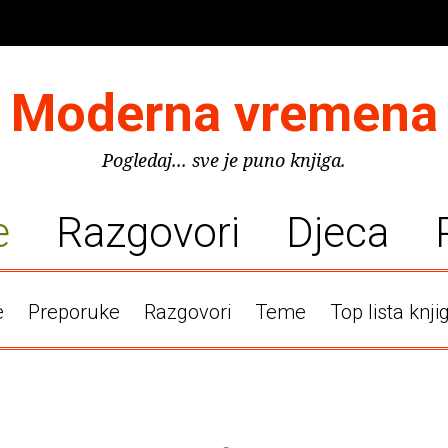
Moderna vremena
Pogledaj... sve je puno knjiga.
e
Razgovori
Djeca
e
Preporuke
Razgovori
Teme
Top lista knji