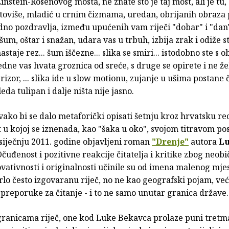
instein-Rosenovog mosta, ne znate što je taj most, ali je tu,
toviše, mladić u crnim čizmama, uredan, obrijanih obraza 
udno pozdravlja, između upućenih vam riječi "dobar" i "dan
šum, oštar i snažan, udara vas u trbuh, izbija zrak i odiže s
nastaje rez... šum iščezne... slika se smiri... istodobno ste s 
jedne vas hvata groznica od sreće, s druge se opirete i ne že
prizor, ... slika ide u slow motionu, zujanje u ušima postane č
eda tulipan i dalje ništa nije jasno.
vako bi se dalo metaforički opisati šetnju kroz hrvatsku r
 u kojoj se iznenada, kao "šaka u oko", svojom titravom p
siječnju 2011. godine objavljeni roman
"
Drenje
"
autora
L
Očuđenost i pozitivne reakcije čitatelja i kritike zbog neobič
ovativnosti i originalnosti učinile su od imena malenog mjes
lo često izgovaranu riječ, no ne kao geografski pojam, već
preporuke za čitanje - i to ne samo unutar granica države.
 granicama riječ, one kod Luke Bekavca prolaze puni tretm