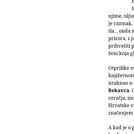
E
š
njime, ulj
je razmak, 
tla... onda 
prizora, s 
prihvatiti 
ženi koja gl
Otprilike o
književnost
istaknuo u 
Bekavca
. 
ozračja, in
Hrvatske vr
značenjem 
A kad je o