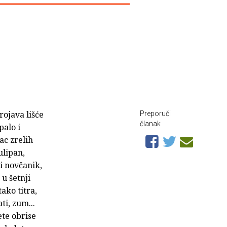
rojava lišće
Preporuči
članak
palo i
ac zrelih
ulipan,
i novčanik,
 u šetnji
ako titra,
ti, zum...
ete obrise