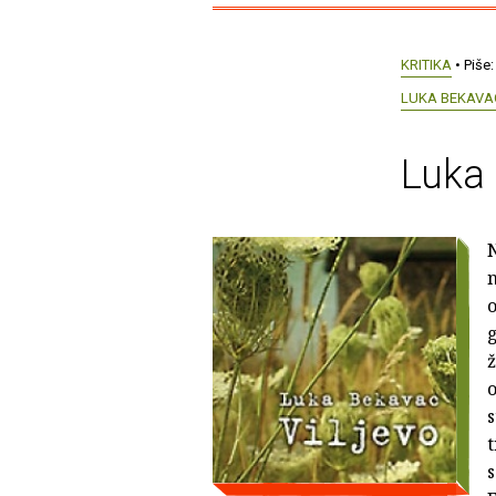
KRITIKA
• Piše
LUKA BEKAVA
Luka 
N
n
o
g
ž
o
s
t
s