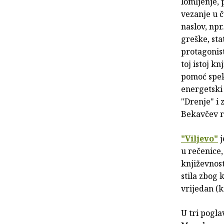
lomljenje, 
vezanje u č
naslov, npr
greške, sta
protagonist
toj istoj k
pomoć spek
energetski 
"Drenje" i 
Bekavčev 
"Viljevo"
j
u rečenice,
književnos
stila zbog 
vrijedan (k
U tri pogla