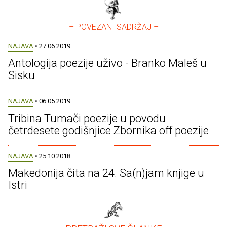
– POVEZANI SADRŽAJ –
NAJAVA
• 27.06.2019.
Antologija poezije uživo - Branko Maleš u
Sisku
NAJAVA
• 06.05.2019.
Tribina Tumači poezije u povodu
četrdesete godišnjice Zbornika off poezije
NAJAVA
• 25.10.2018.
Makedonija čita na 24. Sa(n)jam knjige u
Istri