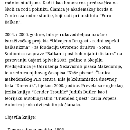
rodnim studijama. Radi i kao honorarna predavačica na
Školi za rod i politiku. Članica je akademskog borda u
Centru za rodne studije, koji radi pri institutu “Euro-
Balkan”.
2004. i 2005. godine, bila je rukovoditeljica naučno-
istraživačkog projekta “Udvojena Drugost - rodni aspekti
balkanizma” - za fondaciju Otvoreno društvo - Soros.
Sudionica rasprave “Balkan i post-kolonijalni diskurs” na
gostovanju Gajatri Spivak 2003. godine u Skoplju.
Predsjednica je Udruženja Nezavisnih pisaca Makedonije,
te urednica njihovog časopisa “Naše pismo”. Članica
makedonskog PEN centra. Bila je kolumnistica dnevnog
lista “Dnevnik”, tijekom 2000. godine. Prevela sa engleskog
jezika knjigu “Gender Trouble” Judith Butler, kao i
teorijsku autobiografiju “Unended Quest” Carla Popera.
Autorica je oko dvijestotinjak članaka.
Objavila knjige:
- Komparativna poetika, 1996.