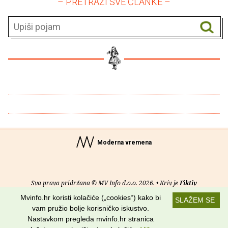
– PRETRAŽI SVE ČLANKE –
Moderna vremena
Sva prava pridržana © MV Info d.o.o. 2026. • Kriv je
Fiktiv
Mvinfo.hr koristi kolačiće („cookies“) kako bi
SLAŽEM SE
O nama
•
Pomoć
•
Uvjeti korištenja
•
RSS kanali
vam pružio bolje korisničko iskustvo.
Nastavkom pregleda mvinfo.hr stranica
Potraži nas na: