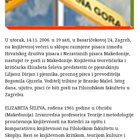
U utorak, 14.11. 2006. u 19 sati, u Basaričekovoj 24, Zagreb,
na književnoj večeri u sklopu razmjene pisaca između
Hrvatskog društva pisaca i Nezavisnih pisaca Makedonije,
nastupit će gosti iz Makedonije. Književna teoretičarka i
kritičarka Elizabeta Šeleva predstaviti će pjesnikinju
Liljanu Dirjan i pjesnika, proznog pisca i prevoditelja
Bogomila Gjuzela. Voditelj tribine je Branko Maleš. Istog
dana, ujutro, pisci će biti gosti na Filozofskom fakultetu u
Zagrebu.
ELIZABETA ŠELEVA, rođena 1961 godine u Ohridu
(Makedonija). Izvanredna profesorica Teorije i metodologije
proučavanja književnosti na Katedri za opštu i
komparativnu književnost na Filološkom fakultetu u
Skoplju. Bavi se književnom kritikom, teorijom kulture i