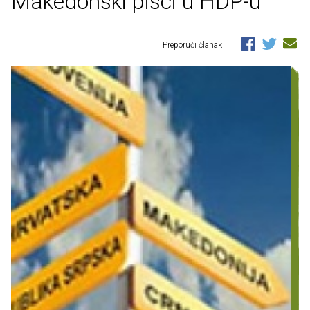
Makedonski pisci u HDP-u
Preporuči članak