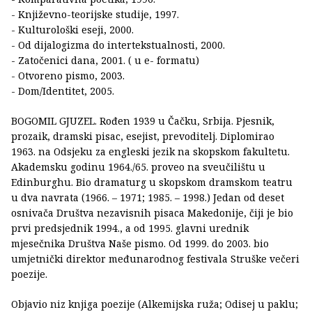
- Književno-teorijske studije, 1997.
- Kulturološki eseji, 2000.
- Od dijalogizma do intertekstualnosti, 2000.
- Zatočenici dana, 2001. ( u e- formatu)
- Otvoreno pismo, 2003.
- Dom/Identitet, 2005.
BOGOMIL GJUZEL. Rođen 1939 u Čačku, Srbija. Pjesnik,
prozaik, dramski pisac, esejist, prevoditelj. Diplomirao
1963. na Odsjeku za engleski jezik na skopskom fakultetu.
Akademsku godinu 1964./65. proveo na sveučilištu u
Edinburghu. Bio dramaturg u skopskom dramskom teatru
u dva navrata (1966. – 1971; 1985. – 1998.) Jedan od deset
osnivača Društva nezavisnih pisaca Makedonije, čiji je bio
prvi predsjednik 1994., a od 1995. glavni urednik
mjesečnika Društva Naše pismo. Od 1999. do 2003. bio
umjetnički direktor međunarodnog festivala Struške večeri
poezije.
Objavio niz knjiga poezije (Alkemijska ruža; Odisej u paklu;