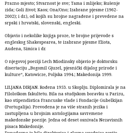
Prazno mjesto; Stvarnost je sve; Tama i mlijeko; Rušenje
zida; Goli život; Kaos; Ona/Ono; Izabrane pjesme (1962-
2002); i dr.), od kojih su brojne nagrađene i prevedene na
srpski i hrvatski, slovenski, engleski.
Objavio i nekolike knjiga proze, te brojne prijevode s
engleskog Shakespearea, te izabrane pjesme Eliota,
Audena, Simica i dr.
O njegovoj poeziji Lech Miodinsky objavio je doktorsku
disertaciju „Bogomil Gjuzel, pjesnički dijalog prirode i
kulture“, Katowicze, Poljska 1994.; Makedonija 1999.
LILJANA DIRJAN. Rođena 1953. u Skoplju. Diplomirala je na
Filološkom fakultetu. Bila na studjskom boravku u Parizu,
kao stipendistica Francuske vlade i Fondacije Gubelkijan
(Portugalija). Prevođena je na više stranih jezika i
zastupljena u brojnim antologijama savremene
makedonske poezije. Jedna od deset osnivača Nezavisnih
pisaca Makedonije.
Donedavno je bila direktorica i glavna urednica revije