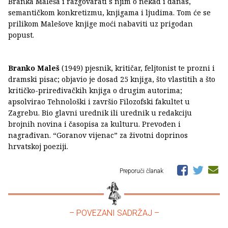
Branka Maleša i razgovarati s njim o nekad i danas,
semantičkom konkretizmu, knjigama i ljudima. Tom će se
prilikom Malešove knjige moći nabaviti uz prigodan
popust.
Branko Maleš
(1949) pjesnik, kritičar, feljtonist te prozni i
dramski pisac; objavio je dosad 25 knjiga, što vlastitih a što
kritičko-priređivačkih knjiga o drugim autorima;
apsolvirao Tehnološki i završio Filozofski fakultet u
Zagrebu. Bio glavni urednik ili urednik u redakciju
brojnih novina i časopisa za kulturu. Prevođen i
nagrađivan. “Goranov vijenac” za životni doprinos
hrvatskoj poeziji.
Preporuči članak
– POVEZANI SADRŽAJ –