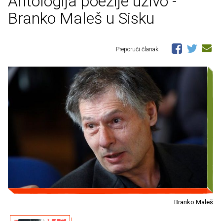
Antologija poezije uživo -
Branko Maleš u Sisku
Preporuči članak
Branko Maleš