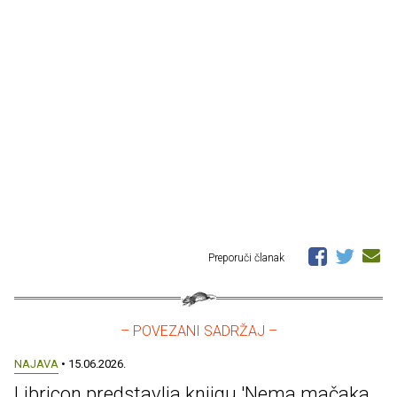
Preporuči članak
– POVEZANI SADRŽAJ –
NAJAVA
• 15.06.2026.
Libricon predstavlja knjigu 'Nema mačaka