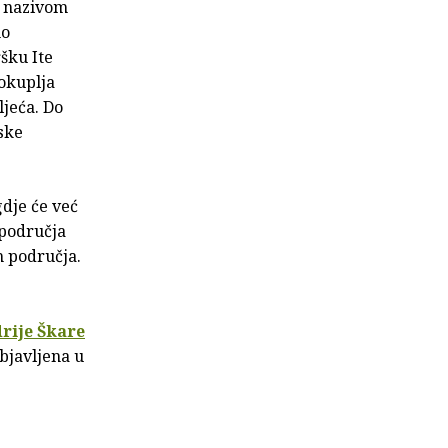
d nazivom
no
šku Ite
 okuplja
ljeća. Do
tske
dje će već
 područja
ih područja.
rije Škare
objavljena u