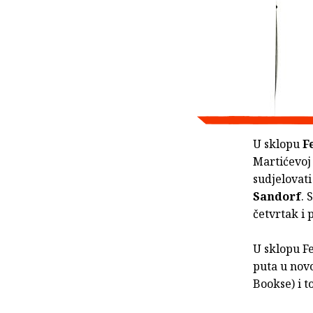
U sklopu
F
Martićevoj 
sudjelovati
Sandorf
. 
četvrtak i 
U sklopu Fe
puta u nov
Bookse) i t