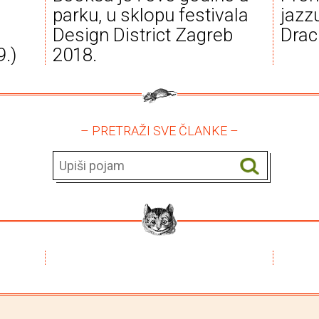
parku, u sklopu festivala
jazzu
Design District Zagreb
Drac
9.)
2018.
– PRETRAŽI SVE ČLANKE –