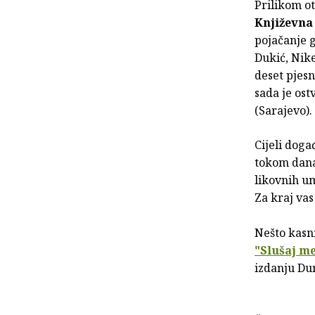
Prilikom o
Književna
pojačanje 
Dukić, Nike
deset pjesn
sada je ost
(Sarajevo).
Cijeli dog
tokom dana 
likovnih um
Za kraj vas
Nešto kasni
"Slušaj me
izdanju Du