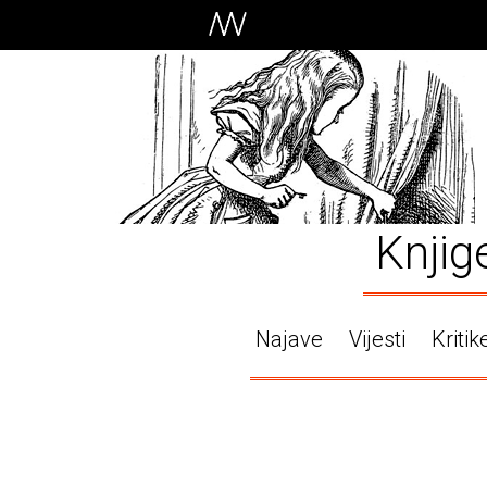
Knjig
Najave
Vijesti
Kritik