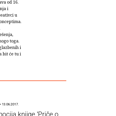
ava od 16.
nja i
eativci u
konceptima.
i
ešenja,
mnogo toga.
glazbenih i
 bit će tu i
• 13.06.2017.
ocija knjige 'Priče o