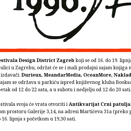
estivala Design District Zagreb
koji se od 16. do 19. lipn
ulici u Zagrebu, održat će se i mali prodajni sajam knjiga
 izdavači:
Durieux, MeandarMedia, OceanMore, Nakla
Sajam se održava u parkiću ispred književnog kluba Booksa
petak od 12 do 22 sata, a u subotu i nedjelju od 12 do 20 sati
stivala svoja će vrata otvoriti i
Antikvarijat Crni patulja
om prostoru Galerije 3,14, na adresi Martićeva 31a (preko 
o 16. lipnja s početkom u 19,30 sati.