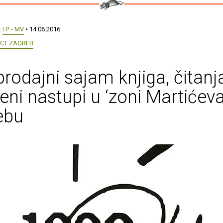
:
I.P. - MV
• 14.06.2016.
ICT ZAGREB
prodajni sajam knjiga, čitanja
eni nastupi u ‘zoni Martićeva
ebu