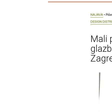
NAJAVA
• Piše
DESIGN DISTR
Mali 
glazb
Zagr