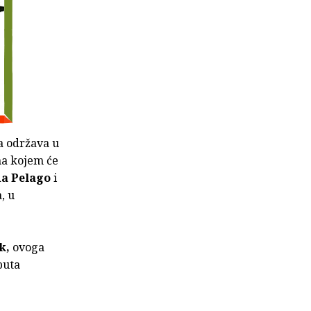
ja održava u
 na kojem će
da Pelago
i
, u
.
k,
ovoga
puta