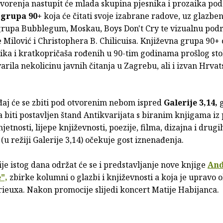
tvorenja nastupit će mlada skupina pjesnika i prozaika po
 grupa 90+
koja će čitati svoje izabrane radove, uz glazbe
grupa Bubblegum, Moskau, Boys Don't Cry te vizualnu podr
 Milović i Christophera B. Chilicuisa. Književna grupa 90+
ika i kratkopričaša rođenih u 90-tim godinama prošlog sto
varila nekolicinu javnih čitanja u Zagrebu, ali i izvan Hrva
ađaj će se zbiti pod otvorenim nebom ispred
Galerije 3,14,
g
biti postavljen štand Antikvarijata s biranim knjigama iz
jetnosti, lijepe književnosti, poezije, filma, dizajna i drug
 (u režiji Galerije 3,14) očekuje gost iznenađenja.
je istog dana održat će se i predstavljanje nove knjige
And
",
zbirke kolumni o glazbi i književnosti a koja je upravo 
rieuxa. Nakon promocije slijedi koncert Matije Habijanca.