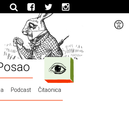
Posao
ga
Podcast
Čitaonica