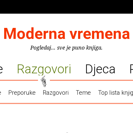
Moderna vremena
Pogledaj... sve je puno knjiga.
e
Razgovori
Djeca
e
Preporuke
Razgovori
Teme
Top lista knji