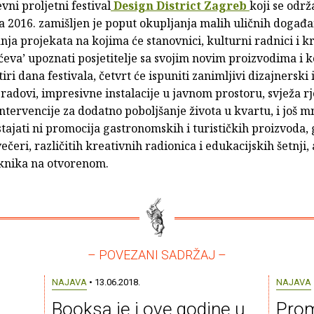
ni proljetni festival
Design District Zagreb
koji se održ
ja 2016. zamišljen je poput okupljanja malih uličnih događa
nja projekata na kojima će stanovnici, kulturni radnici i kr
ćeva’ upoznati posjetitelje sa svojim novim proizvodima i 
iri dana festivala, četvrt će ispuniti zanimljivi dizajnerski 
radovi, impresivne instalacije u javnom prostoru, svježa rj
 intervencije za dodatno poboljšanje života u kvartu, i još 
ajati ni promocija gastronomskih i turističkih proizvoda, 
ečeri, različitih kreativnih radionica i edukacijskih šetnji, a
iknika na otvorenom.
– POVEZANI SADRŽAJ –
NAJAVA
• 13.06.2018.
NAJAVA
Booksa je i ove godine u
Prom