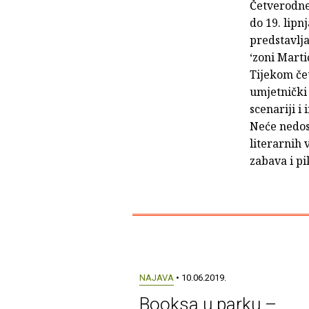
Četverodnev
do 19. lipn
predstavlja
‘zoni Marti
Tijekom čet
umjetnički 
scenariji i
Neće nedost
literarnih v
zabava i p
NAJAVA
• 10.06.2019.
Booksa u parku –