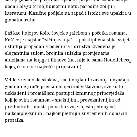
doda i blagu (crno)humornu notu, parodira zbilju i
literaturu, klasične podjele na zapad i istok i sve upakira u
globalno ruho.
Baš kao i njegov Rolo, čovjek s galebom s početka romana,
Koščec je majstor "začinjavanja" - apokaliptična slika svijeta
i studija propadanja pojedinca i društva izvedena je
elegantnim stilom, brojnim stilskim promjenama,
aluzijama na knjige i filmove (ne, nije to samo Houellebecq
kojeg će mu se najčešće pripisivati!).
Veliki vremenski skokovi, kao i nagla ubrzavanja događaja,
gomilanje građe prema namjernim viškovima, sve su to
usklađeni i promišljeni postupci iznimnog pripovjedača
koji je ovim romanom - snažnijim i provokativnijim od
prethodnih - doista potvrdio svoje mjesto jednog od
najkompleksnijih i najkompletnijih suvremenih domaćih
prozaika.