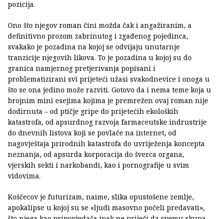
pozicija.
Ono što njegov roman čini možda čak i angažiranim, a
definitivno prozom zabrinutog i zgađenog pojedinca,
svakako je pozadina na kojoj se odvijaju unutarnje
tranzicije njegovih likova. To je pozadina u kojoj su do
granica namjernog pretjerivanja popisani i
problematizirani svi prijeteći užasi svakodnevice i onoga u
što se ona jedino može razviti. Gotovo da i nema teme koja u
brojnim mini esejima kojima je premrežen ovaj roman nije
dodirnuta – od ptičje gripe do prijetećih ekoloških
katastrofa, od apsurdnog razvoja farmaceutske indrustrije
do dnevnih listova koji se povlače na internet, od
nagovještaja prirodnih katastrofa do uvriježenja koncepta
neznanja, od apsurda korporacija do šverca organa,
vjerskih sekti i narkobandi, kao i pornografije u svim
vidovima.
Koščecov je futurizam, naime, slika opustošene zemlje,
apokalipse u kojoj su se «ljudi masovno počeli predavati»,
što njega kao pripovjedača ipak ne priječi da svemu skupa