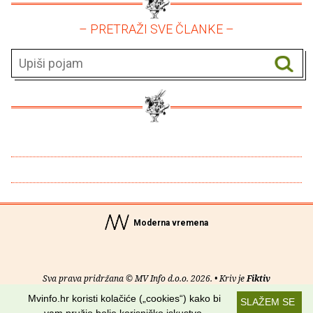
– PRETRAŽI SVE ČLANKE –
Moderna vremena
Sva prava pridržana © MV Info d.o.o. 2026. • Kriv je
Fiktiv
Mvinfo.hr koristi kolačiće („cookies“) kako bi
SLAŽEM SE
O nama
•
Pomoć
•
Uvjeti korištenja
•
RSS kanali