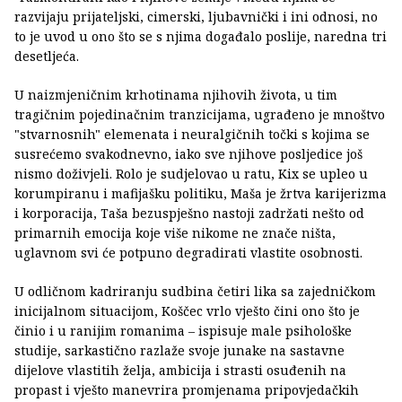
razvijaju prijateljski, cimerski, ljubavnički i ini odnosi, no
to je uvod u ono što se s njima događalo poslije, naredna tri
desetljeća.
U naizmjeničnim krhotinama njihovih života, u tim
tragičnim pojedinačnim tranzicijama, ugrađeno je mnoštvo
"stvarnosnih" elemenata i neuralgičnih točki s kojima se
susrećemo svakodnevno, iako sve njihove posljedice još
nismo doživjeli. Rolo je sudjelovao u ratu, Kix se upleo u
korumpiranu i mafijašku politiku, Maša je žrtva karijerizma
i korporacija, Taša bezuspješno nastoji zadržati nešto od
primarnih emocija koje više nikome ne znače ništa,
uglavnom svi će potpuno degradirati vlastite osobnosti.
U odličnom kadriranju sudbina četiri lika sa zajedničkom
inicijalnom situacijom, Koščec vrlo vješto čini ono što je
činio i u ranijim romanima – ispisuje male psihološke
studije, sarkastično razlaže svoje junake na sastavne
dijelove vlastitih želja, ambicija i strasti osuđenih na
propast i vješto manevrira promjenama pripovjedačkih