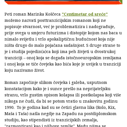
Peti roman Marinka Koščeca
"Centimetar od sreće"
možemo nazvati posttranzicijskim romanom koji ne
popisuje stvarnost, već je problematizira i nadograđuje,
prije svega u smjeru futurizma i distopije kojom nas baca u
nimalo svijetlu i vrlo apokaliptičnu budućnost koja nije
ništa drugo do malo pojačana sadašnjost. S druge strane to
je i studija pojedin(a)ca koji ima peh živjeti u dvostrukoj
tranziciji – onoj koja se događa istočnoeuropskim zemljama
i onoj koja se tiče čovjeka kao bića koje je uvijek u tranziciji
koju nazivamo život.
Roman započinje slikom čovjeka i galeba, usputnom
konstatacijom kako je i sunce prešlo na neprijateljsku
stranu, vrlo gustim opisom kolapsa ili postkolapsa koji više
nikoga ne čudi, da bi se potom vratio u znakovitu godinu
1990. To je godina kad su se četiri glavna lika (Rolo, Kix,
Maša i Taša) našla negdje na Zapadu na postdiplomskom
studiju, kao stipendisti iz tranzicijskih zemalja,
"razmontirani kao i njihove zemlje". Među njima se