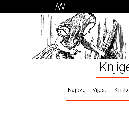
Knjig
Najave
Vijesti
Kritik