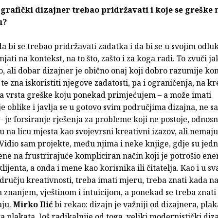
 grafički dizajner trebao pridržavati i koje se greške 
u?
a bi se trebao pridržavati zadatka i da bi se u svojim odl
njati na kontekst, na to što, zašto i za koga radi. To zvuči ja
o, ali dobar dizajner je obično onaj koji dobro razumije ko
te zna iskoristiti njegove zadatosti, pa i ograničenja, na k
na vrsta greške koju ponekad primjećujem – a može imati
ije oblike i javlja se u gotovo svim područjima dizajna, ne 
 je forsiranje rješenja za probleme koji ne postoje, odnos
su na licu mjesta kao svojevrsni kreativni izazov, ali nemaj
 Vidio sam projekte, među njima i neke knjige, gdje su jed
šene na frustrirajuće kompliciran način koji je potrošio ene
klijenta, a onda i mene kao korisnika ili čitatelja. Kao i u 
učju kreativnosti, treba imati mjeru, treba znati kada na
 znanjem, vještinom i intuicijom, a ponekad se treba znati
aju.
Mirko Ilić
bi rekao: dizajn je važniji od dizajnera, plak
a plakata. Još radikalnije od toga, veliki modernistički di