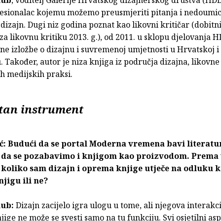
fesionalac kojemu možemo preusmjeriti pitanja i nedoumi
 dizajn. Dugi niz godina poznat kao likovni kritičar (dobit
a likovnu kritiku 2013. g.), od 2011. u sklopu djelovanja 
ne izložbe o dizajnu i suvremenoj umjetnosti u Hrvatskoj i
 Također, autor je niza knjiga iz područja dizajna, likovne
ih medijskih praksi.
etan instrument
ć: Budući da se portal Moderna vremena bavi literat
e da se pozabavimo i knjigom kao proizvodom. Prema
 koliko sam dizajn i oprema knjige utječe na odluku 
njigu ili ne?
lub:
Dizajn zacijelo igra ulogu u tome, ali njegova interakci
jige ne može se svesti samo na tu funkciju. Svi osjetilni asp