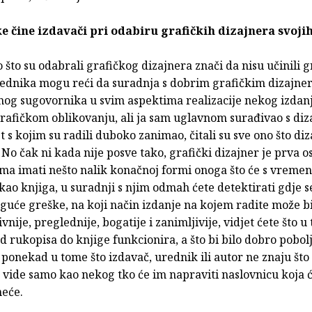
e čine izdavači pri odabiru grafičkih dizajnera svoji
 što su odabrali grafičkog dizajnera znači da nisu učinili g
rednika mogu reći da suradnja s dobrim grafičkim dizajne
čnog sugovornika u svim aspektima realizacije nekog izdan
rafičkom oblikovanju, ali ja sam uglavnom surađivao s di
st s kojim su radili duboko zanimao, čitali su sve ono što diz
No čak ni kada nije posve tako, grafički dizajner je prva o
ima imati nešto nalik konačnoj formi onoga što će s vremen
kao knjiga, u suradnji s njim odmah ćete detektirati gdje 
guće greške, na koji način izdanje na kojem radite može bit
nije, preglednije, bogatije i zanimljivije, vidjet ćete što u
d rukopisa do knjige funkcionira, a što bi bilo dobro pobolj
ponekad u tome što izdavač, urednik ili autor ne znaju što 
 vide samo kao nekog tko će im napraviti naslovnicu koja ć
neće.