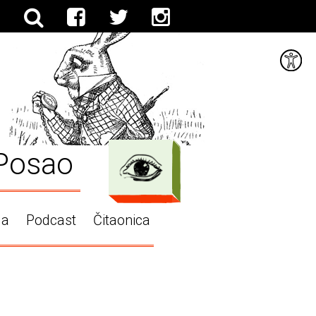
Posao
ga
Podcast
Čitaonica