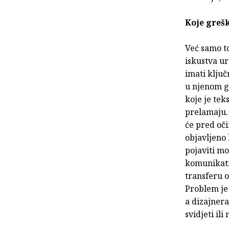
Koje grešk
Već samo to
iskustva u
imati klju
u njenom g
koje je tek
prelamaju. 
će pred oč
objavljeno 
pojaviti mo
komunikativ
transferu o
Problem je 
a dizajnera
svidjeti ili 