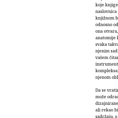
koje knjig
naslovnica 
knjižnom bl
odnosno oda
ona otvara
anatomije k
svaka takva
njenim sad
vašem čitan
instrument,
kompleksan
njenom obl
Da se vrati
može odradi
dizajniran
ali rekao 
sadržaju, o 