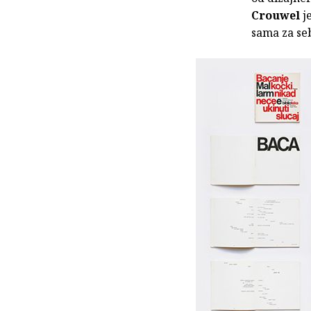
Crouwel
j
sama za seb