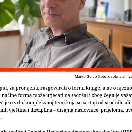
Marko Golub (foto: osobna arhiva
ut, za promjenu, razgovarati o formi knjige, a ne o njezin
 načine forma može utjecati na sadržaj i zbog čega je važa
eč je o vrlo kompleksnoj temi koja se sastoji od srodnih, ali 
nih vještina i disciplina – dizajna naslovnice, prijeloma, uv
e…
lub
, voditelj Galerije Hrvatskog dizajnerskog društva (HD