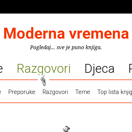
Moderna vremena
Pogledaj... sve je puno knjiga.
e
Razgovori
Djeca
e
Preporuke
Razgovori
Teme
Top lista knji