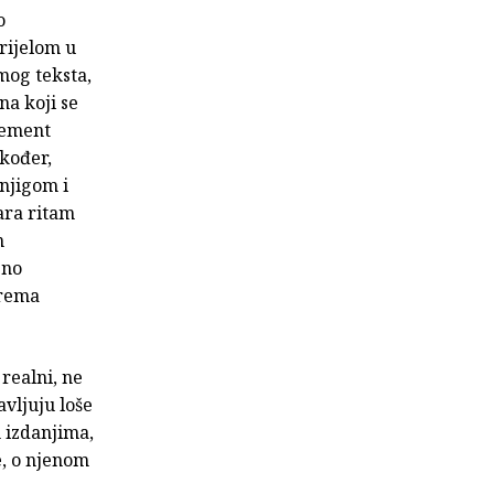
o
prijelom u
amog teksta,
na koji se
lement
akođer,
knjigom i
ara ritam
n
eno
prema
realni, ne
avljuju loše
 izdanjima,
e, o njenom