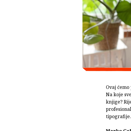
Ovaj ćemo p
Na koje sve
knjige? Rij
profesional
tipografij
Marko Go