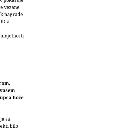
ce vezane
nik nagrade
HDD-a
 umjetnosti
urom,
 vašem
kupca hoće
ja sa
ekti bilo