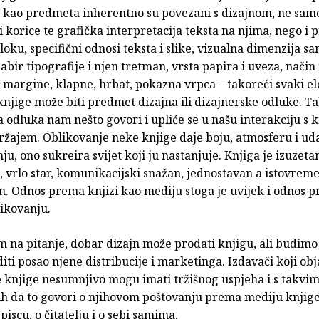
e kao predmeta inherentno su povezani s dizajnom, ne sam
i korice te grafička interpretacija teksta na njima, nego i 
oku, specifični odnosi teksta i slike, vizualna dimenzija s
bir tipografije i njen tretman, vrsta papira i uveza, način 
, margine, klapne, hrbat, pokazna vrpca – takoreći svaki e
njige može biti predmet dizajna ili dizajnerske odluke. T
 odluka nam nešto govori i upliće se u našu interakciju s 
ržajem. Oblikovanje neke knjige daje boju, atmosferu i ud
ju, ono sukreira svijet koji ju nastanjuje. Knjiga je izuzeta
 vrlo star, komunikacijski snažan, jednostavan a istovrem
. Odnos prema knjizi kao mediju stoga je uvijek i odnos 
ikovanju.
m na pitanje, dobar dizajn može prodati knjigu, ali budimo 
ti posao njene distribucije i marketinga. Izdavači koji obj
e knjige nesumnjivo mogu imati tržišnog uspjeha i s takvim
bih da to govori o njihovom poštovanju prema mediju knjig
piscu, o čitatelju i o sebi samima.