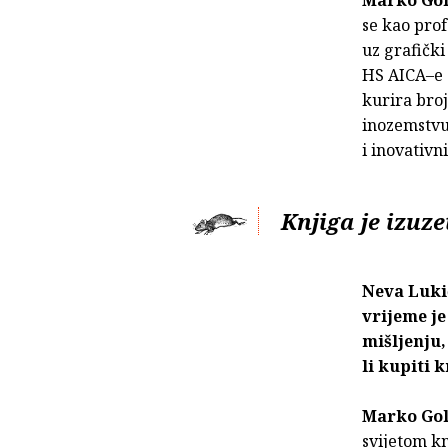
se kao pro
uz grafički
HS AICA–e z
kurira broj
inozemstvu.
i inovativn
Knjiga je izuz
Neva Luki
vrijeme j
mišljenju,
li kupiti k
Marko Go
svijetom kn