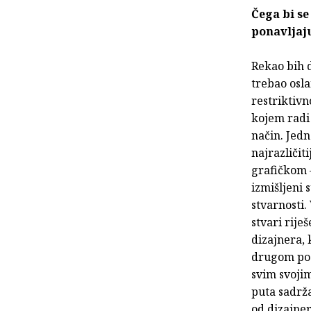
Čega bi se
ponavljaj
Rekao bih d
trebao osla
restriktivn
kojem radi 
način. Jed
najrazličit
grafičkom –
izmišljeni 
stvarnosti.
stvari rije
dizajnera, 
drugom podr
svim svojim
puta sadrž
od dizajner