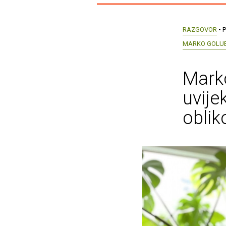
RAZGOVOR
• P
MARKO GOLU
Marko
uvije
oblik