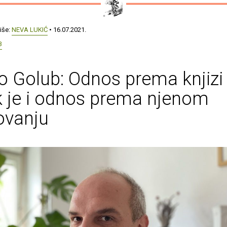
iše:
NEVA LUKIĆ
• 16.07.2021.
B
 Golub: Odnos prema knjizi
k je i odnos prema njenom
ovanju