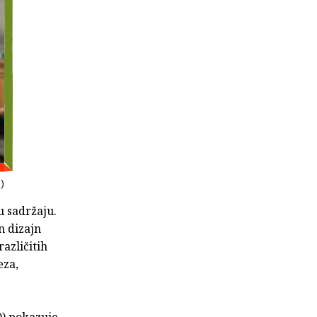
)
u sadržaju.
n dizajn
različitih
eza,
D) pokazuje