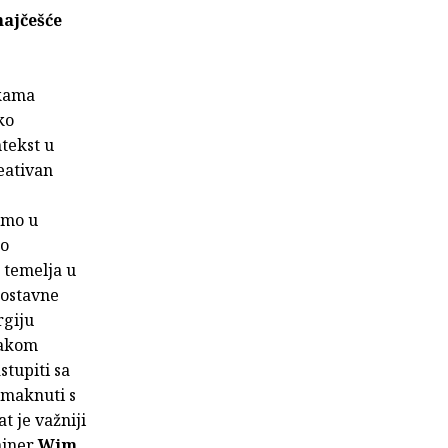
najčešće
ukama
ko
ntekst u
reativan
samo u
no
u temelja u
nostavne
rgiju
svakom
stupiti sa
 maknuti s
at je važniji
zajner
Wim