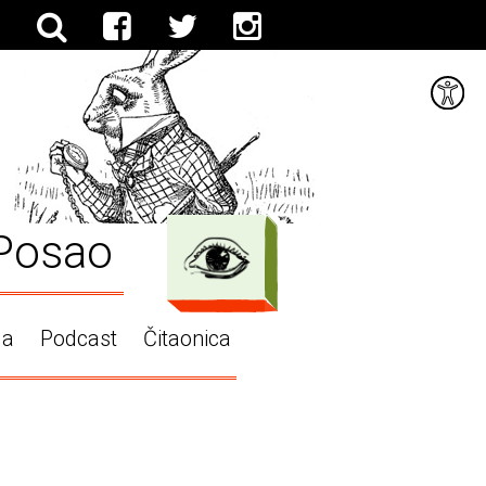
Posao
ga
Podcast
Čitaonica