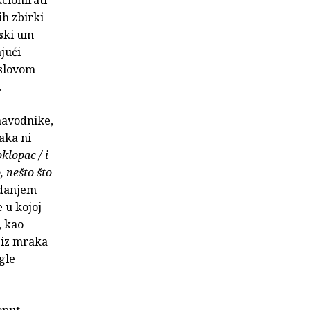
ih zbirki
jski um
jući
aslovom
.
 navodnike,
aka ni
klopac / i
, nešto što
edanjem
 u kojoj
, kao
e iz mraka
igle
oput