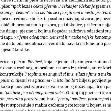
piše: "
ipak ležiš i čekaš pjesmu ./ čekaš je"
(
Čekanje pjesme
)
čekam jer čekam"
,
reći će:
"da se i ja s jutrom u nešto pretvor
uća odrednica zbirke: taj osobni doživljaj, stvaranje poezi
 običnih promatranih prizora, pa i dokolice, pri čemu najj
 one druge, pjesme u kojima Pogačar zadržava određeni stu
ti (npr.
Vrijeme odvajanja
,
General hrvatske vojske kontempli
 ne da bi bila nedokučiva, već da bi navela na temeljito pro
pjesničke slike.
erice u pjesmi
Povijest
, koja je jedan od primjera iznimno l
pisivanja osobnog, uporabom resursa iz prirode, autor kori
konstrukcije ("
toplina, ne znajući si ime, silazi njime u meku
 pulsira, tijesni se s pticama / u isto ludilo"
) bilježi povijest 
kako je povijest zapravo stvar osobnog doživljaja, ili da p
u:
"povijest je u očima promatrača"
. O istoj toj povijesti kasn
em, praznina prozora
napisati:
"postoji povijest. prostor pod
vijest uspoređuje s malim osobnim prostorom u kojem se n