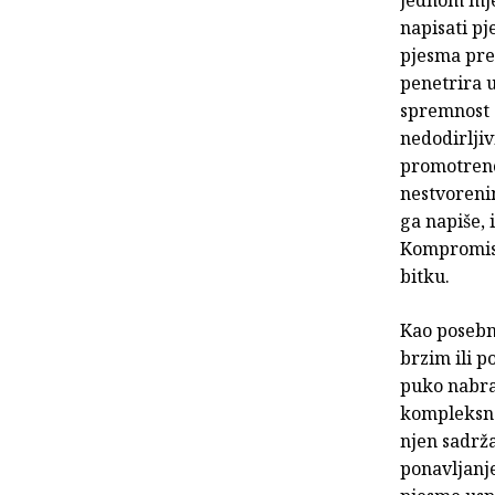
napisati pj
pjesma prel
penetrira u
spremnost (
nedodirljiv
promotreno 
nestvorenim
ga napiše, 
Kompromis,
bitku.
Kao posebn
brzim ili p
puko nabraj
kompleksnos
njen sadrža
ponavljanj