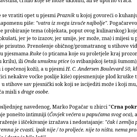
avština, crnilo koje se može ukloniti, ali se uporno vraća.
 se vratiti opet u pjesmi
Praznik
u kojoj govoreći o kuhanj
napomenu piše:
"vatra iz svega izvuče najbolje"
. Pogačarevo
će probiranje tema (objekata, poput ovog kulinarskog) koj
 okušati, jer je to izazov, jer umije, jer može, zna) i mijesi u
je prisutno. Prenošenje običnog/promatranog u stihove vidl
e u pjesmama
Ruke
(o pticama koje su proletjele kraj prozo
krilu), ili
Onda umuknu ptice
(o svibanjskoj šetnji šumom)
 i opečenoj koži), a u pjesmi
H. C. Andersen Boulevard 50, k
čici nekakve voćke poslije kiše) opjesmenjuje plod kruške t
e u stihove sav pjesnički sok koji se iscijediti može i koji mu
ća misli s
drage osobe
.
osljednjeg navedenog, Marko Pogačar u zbirci "
Crna pokr
aje ponešto intimniji (
Čovjek večera u papučama svog oca
),
raženje i iščekivanje izražava i nedostajanje:
"čak i zemlja 
mna je cvasti. ipak nije / to proljeće. nije to ništa. nema pro