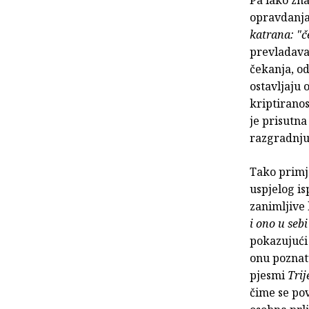
opravdanja 
katrana: "
prevladavaj
čekanja, od
ostavljaju
kriptiranos
je prisutna
razgradnju 
Tako primj
uspjelog is
zanimljive 
i ono u sebi
pokazujući 
onu poznat
pjesmi
Trij
čime se po