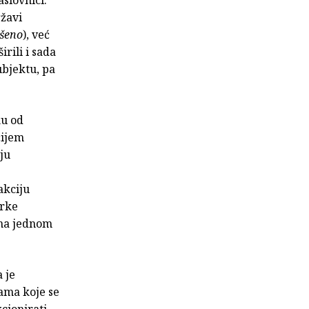
ržavi
ršeno
), već
irili i sada
ubjektu, pa
ku od
čijem
ju
akciju
irke
 na jednom
 je
ama koje se
kcionirati