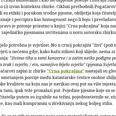
o (i) izvan konteksta zbirke. Ciklusi prethodnih Pogačarov
i su stilski i porukom srodne pjesme, obilježja koja čitatel
oznaje i percipira kao homogenost nego li
boju
i prevladava
upravo je potonje prisutno u knjizi "Crna pokrajina" koja n
e zajedničko pjesmama uvrštenima u novu autorsku zbirku
djelo potrebna je svjetlost. No u crnoj pokrajini "živi" (pod
vjeti u nečemu gdje, kako kažu stihovi koji slijede, nema zr
mnja:
"živimo tiho u tami konzerve / a zatim netko podigne po
 zrak i svjetlo; / eto, sumnjivo bijelo svjetlo"
(pjesma
Svjetlo
čarovi zapisi iz zbirke
"Crna pokrajina"
nastajali su gl
 umetanjem poezije među katastarske čestice osobne zbilje
oke kvalitete na koju nas je navikao ovaj put na više mjesta
u tami, ipak teže pronalazi put. Pojedine pjesme koje su s
čitatelja putem su izgubile na težini, pojednostavnile se, st
e, kao mali kompromisi u iščekivanju nekog boljeg stiha.
 da se ni stih ni pjesma neće sama materijalizirati, autor p