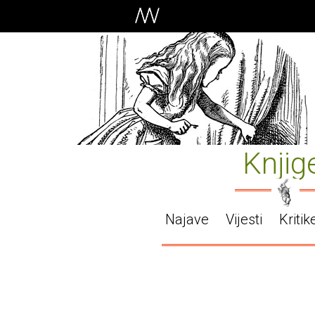
Knjig
Najave
Vijesti
Kritik