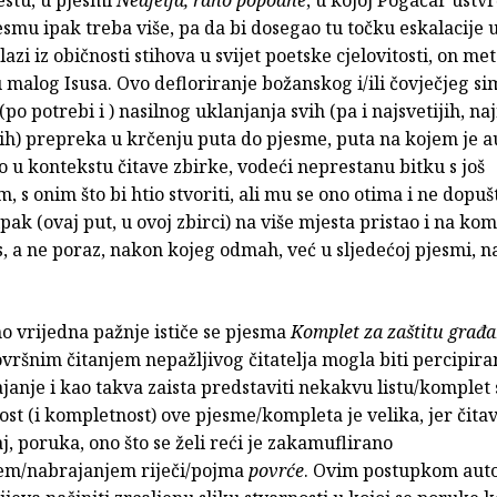
esmu ipak treba više, pa da bi dosegao tu točku eskalacije u
azi iz običnosti stihova u svijet poetske cjelovitosti, on me
 malog Isusa. Ovo defloriranje božanskog i/ili čovječjeg si
po potrebi i ) nasilnog uklanjanja svih (pa i najsvetijih, naj
ih) prepreka u krčenju puta do pjesme, puta na kojem je a
u kontekstu čitave zbirke, vodeći neprestanu bitku s još
, s onim što bi htio stvoriti, ali mu se ono otima i ne dopu
ipak (ovaj put, u ovoj zbirci) na više mjesta pristao i na ko
 a ne poraz, nakon kojeg odmah, već u sljedećoj pjesmi, na
o vrijedna pažnje ističe se pjesma
Komplet za zaštitu građ
ovršnim čitanjem nepažljivog čitatelja mogla biti percipir
anje i kao takva zaista predstaviti nekakvu listu/komplet 
t (i kompletnost) ove pjesme/kompleta je velika, jer čita
j, poruka, ono što se želi reći je zakamuflirano
em/nabrajanjem riječi/pojma
povrće
. Ovim postupkom aut