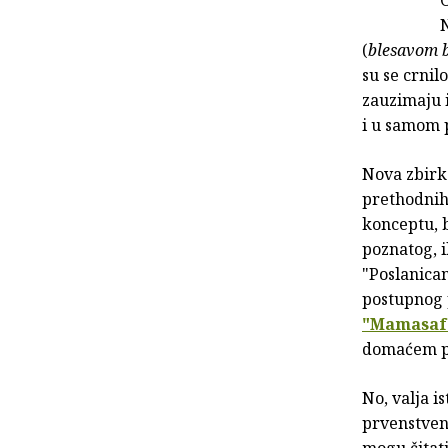
N
(
blesavom 
su se crnil
zauzimaju 
i u samom 
Nova zbirka
prethodnih
konceptu, b
poznatog, 
"Poslanica
postupnog p
"Mamasafar
domaćem po
No, valja i
prvenstven
mogu čitati