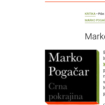
KRITIKA
• Piše
MARKO POGA
Marko
Š
p
r
u
h
p
C