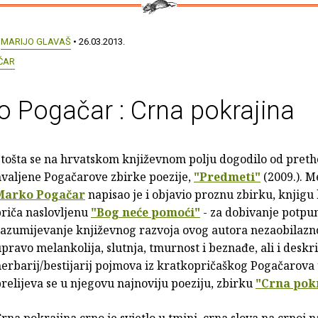
:
MARIJO GLAVAŠ
• 26.03.2013.
ČAR
 Pogačar : Crna pokrajina
tošta se na hrvatskom književnom polju dogodilo od preth
hvaljene Pogačarove zbirke poezije,
"Predmeti"
(2009.). M
Marko Pogačar
napisao je i objavio proznu zbirku, knjigu
riča naslovljenu
"Bog neće pomoći"
- za dobivanje potpuni
azumijevanje književnog razvoja ovog autora nezaobilazno 
pravo melankolija, slutnja, tmurnost i beznađe, ali i deskri
erbarij/bestijarij pojmova iz kratkopričaškog Pogačarova
relijeva se u njegovu najnoviju poeziju, zbirku
"Crna pok
rna pokrajina crno je svjetlo u tmini, crna slova na crnoj n