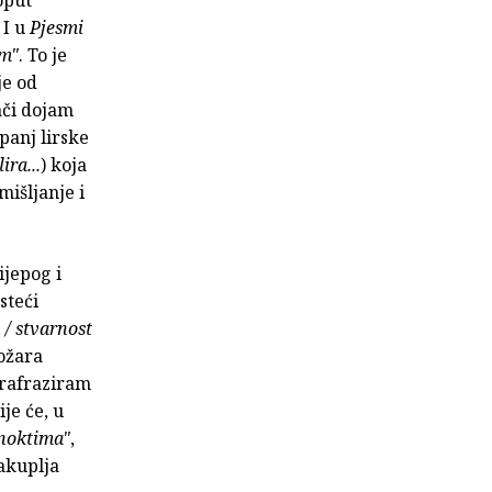
. I u
Pjesmi
im"
. To je
je od
ači dojam
panj lirske
ra...
) koja
mišljanje i
ijepog i
steći
 / stvarnost
požara
arafraziram
ije će, u
 noktima"
,
akuplja