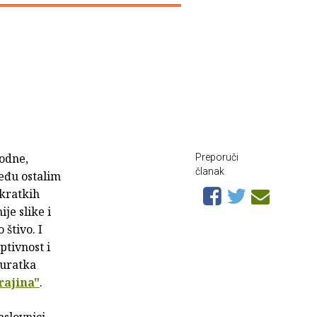
odne,
Preporuči
članak
eđu ostalim
 kratkih
je slike i
štivo. I
ptivnost i
 uratka
rajina"
.
aslovnici.