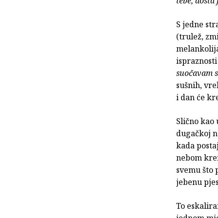
tebe, dosta j
S jedne str
(trulež, zm
melankolij
ispraznosti
suočavam s
sušnih, vre
i dan će kre
Slično kao 
dugačkoj n
kada postaj
nebom kren
svemu što p
jebenu pjes
To eskalira
jednom mje