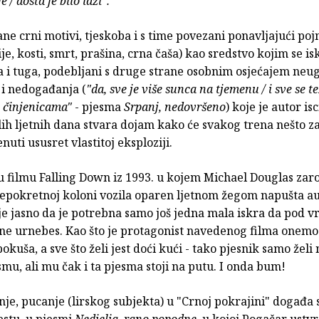
e / dosta je bilo laži".
ane crni motivi, tjeskoba i s time povezani ponavljajući po
ije, kosti, smrt, prašina, crna čaša) kao sredstvo kojim se i
a i tuga, podebljani s druge strane osobnim osjećajem ne
 i nedogađanja (
"da, sve je više sunca na tjemenu / i sve se t
 činjenicama"
- pjesma
Srpanj, nedovršeno
) koje je autor isc
lih ljetnih dana stvara dojam kako će svakog trena nešto zapa
nuti ususret vlastitoj eksploziji.
u filmu Falling Down iz 1993. u kojem Michael Douglas zar
epokretnoj koloni vozila oparen ljetnom žegom napušta au
e jasno da je potrebna samo još jedna mala iskra da pod v
e urnebes. Kao što je protagonist navedenog filma onem
okuša, a sve što želi jest doći kući - tako pjesnik samo želi 
mu, ali mu čak i ta pjesma stoji na putu. I onda bum!
nje, pucanje (lirskog subjekta) u "Crnoj pokrajini" događa 
stu, u pjesmi
Nedjelja, rano popodne
, u kojoj Pogačar ustv