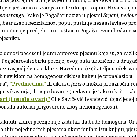
ije riječ samo o izvanjskom teritoriju, kopnu, Hrvatskoj d
bumerangu
, kako je Pogačar naziva u pjesmi
Srpanj, nedov
o, besmisao i bezizlaznost poput pustinje nezaustavljivo proš
i unutarnje predjele - u društvu, u Pogačarevom lirskom s
pjesniku.
 donosi pedeset i jednu autorovu pjesmu koje su, za razli
 Pogačarovih zbirki poezije, ovog puta ukoričene u druga
ez raspodjele na cikluse. Navedeno će čitatelju u očekivan
ili naviklom na homogenost ciklusa kakvu je pronalazio u
ma",
"Predmetima"
ili ciklusu
Jezero
možda prouzročiti re
rivikavanja, ili negodovanje (nedavno je tako u kritici zb
i (i ostale stvari)"
Olje Savičević Ivančević objavljenoj
rtalu autorici prigovoreno zbog nehomogenosti).
staknuti, zbirci poezije nije zadatak da bude homogena. Ona
o zbir pojedinačnih pjesama ukoričenih u istu knjigu, pjes
 i čitaju samostalno i kao ne/uspješne postoje i moraju fun