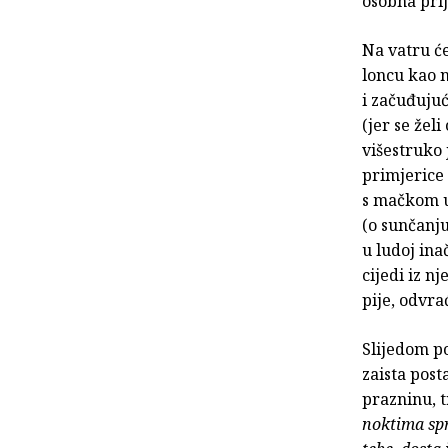
osobna prlj
Na vatru će
loncu kao 
i začuđuju
(jer se želi
višestruko 
primjeric
s mačkom u 
(o sunčanju
u ludoj ina
cijedi iz nj
pije, odvra
Slijedom p
zaista post
prazninu, t
noktima spre