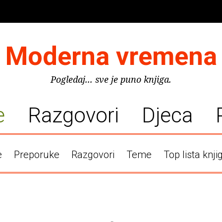
Moderna vremena
Pogledaj... sve je puno knjiga.
e
Razgovori
Djeca
e
Preporuke
Razgovori
Teme
Top lista knji