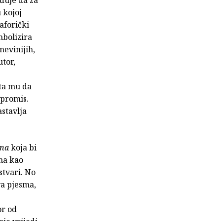
 kojoj
taforički
mbolizira
nevinijih,
utor,
šta mu da
mpromis.
stavlja
ana
koja bi
ana kao
stvari. No
va pjesma,
or od