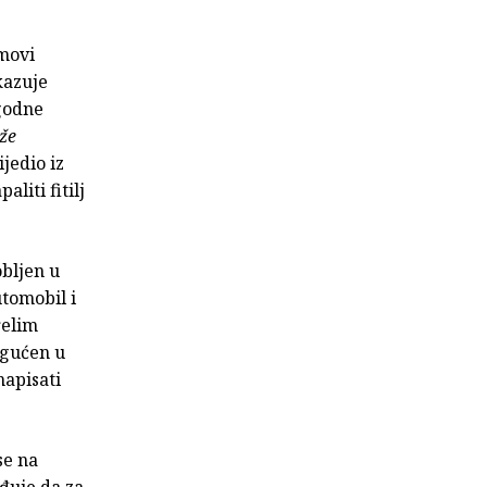
jmovi
skazuje
ugodne
eže
ijedio iz
liti fitilj
obljen u
tomobil i
relim
ogućen u
napisati
se na
rđuje da za