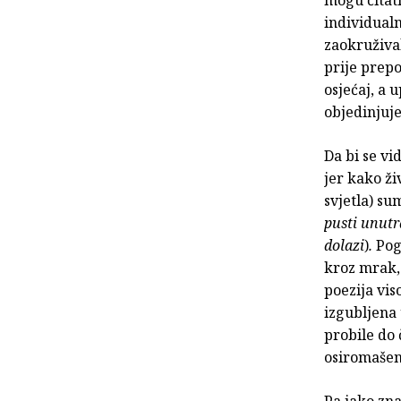
individualn
zaokružival
prije prep
osjećaj, a 
objedinjuj
Da bi se vi
jer kako ži
svjetla) su
pusti unutra
dolazi
)
.
Poga
kroz mrak,
poezija vis
izgubljena 
probile do 
osiromašen
Pa iako zna