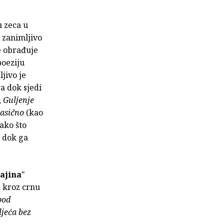
u zeca u
 zanimljivo
e obrađuje
 poeziju
jivo je
ra dok sjedi
,
Guljenje
lasično
(kao
ako što
, dok ga
ajina
"
 a kroz crnu
pod
ljeća bez