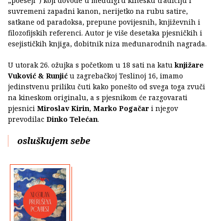
„poeseji“) koji dovode u međuigru kinesku tradiciju i
suvremeni zapadni kanon, nerijetko na rubu satire,
satkane od paradoksa, prepune povijesnih, književnih i
filozofijskih referenci. Autor je više desetaka pjesničkih i
esejističkih knjiga, dobitnik niza međunarodnih nagrada.
U utorak 26. ožujka s početkom u 18 sati na katu
knjižare
Vuković & Runjić
u zagrebačkoj Teslinoj 16, imamo
jedinstvenu priliku čuti kako ponešto od svega toga zvuči
na kineskom originalu, a s pjesnikom će razgovarati
pjesnici
Miroslav Kirin
,
Marko Pogačar
i njegov
prevodilac
Dinko Telećan
.
osluškujem sebe