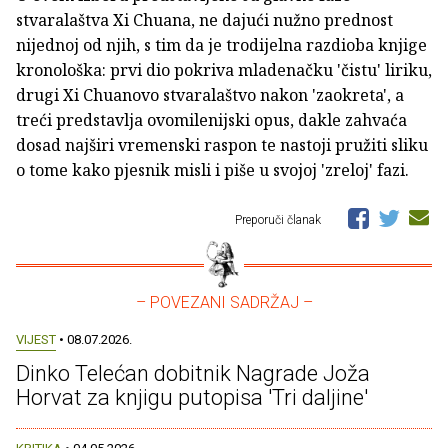
stvaralaštva Xi Chuana, ne dajući nužno prednost
nijednoj od njih, s tim da je trodijelna razdioba knjige
kronološka: prvi dio pokriva mladenačku 'čistu' liriku,
drugi Xi Chuanovo stvaralaštvo nakon 'zaokreta', a
treći predstavlja ovomilenijski opus, dakle zahvaća
dosad najširi vremenski raspon te nastoji pružiti sliku
o tome kako pjesnik misli i piše u svojoj 'zreloj' fazi.
Preporuči članak
– POVEZANI SADRŽAJ –
VIJEST
• 08.07.2026.
Dinko Telećan dobitnik Nagrade Joža
Horvat za knjigu putopisa 'Tri daljine'