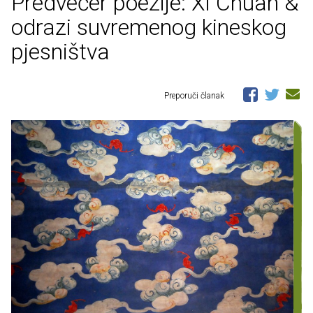
Predvečer poezije: Xi Chuan &
odrazi suvremenog kineskog
pjesništva
Preporuči članak