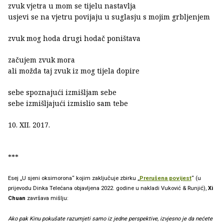
zvuk vjetra u mom se tijelu nastavlja
usjevi se na vjetru povijaju u suglasju s mojim grbljenjem
zvuk mog hoda drugi hodač poništava
začujem zvuk mora
ali možda taj zvuk iz mog tijela dopire
sebe spoznajući izmišljam sebe
sebe izmišljajući izmislio sam tebe
10. XII. 2017.
***
Esej „U sjeni oksimorona“ kojim zaključuje zbirku „
Prerušena povijest
“ (u
prijevodu Dinka Telećana objavljena 2022. godine u nakladi Vuković & Runjić),
Xi
Chuan
završava mišlju:
Ako pak Kinu pokušate razumjeti samo iz jedne perspektive, izvjesno je da nećete