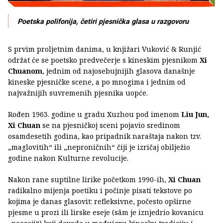
Poetska polifonija, četiri pjesnička glasa u razgovoru
S prvim proljetnim danima, u knjižari Vuković & Runjić
održat će se poetsko predvečerje s kineskim pjesnikom
Xi
Chuanom
, jednim od najosebujnijih glasova današnje
kineske pjesničke scene, a po mnogima i jednim od
najvažnijih suvremenih pjesnika uopće.
Rođen 1963. godine u gradu Xuzhou pod imenom
Liu Jun,
Xi Chuan
se na pjesničkoj sceni pojavio sredinom
osamdesetih godina, kao pripadnik naraštaja nakon tzv.
„maglovitih“ ili „neproničnih“ čiji je izričaj obilježio
godine nakon Kulturne revolucije.
Nakon rane suptilne lirike početkom 1990-ih,
Xi Chuan
radikalno mijenja poetiku i počinje pisati tekstove po
kojima je danas glasovit: refleksivne, počesto opširne
pjesme u prozi ili lirske eseje (sâm je iznjedrio kovanicu