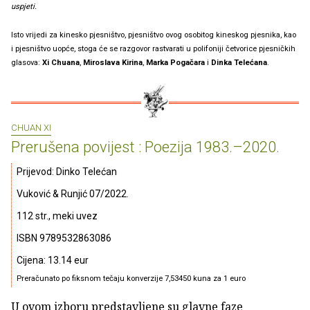
uspjeti.
Isto vrijedi za kinesko pjesništvo, pjesništvo ovog osobitog kineskog pjesnika, kao
i pjesništvo uopće, stoga će se razgovor rastvarati u polifoniji četvorice pjesničkih
glasova:
Xi Chuana
,
Miroslava Kirina
,
Marka Pogačara
i
Dinka Telećana
.
CHUAN XI
Prerušena povijest : Poezija 1983.–2020.
Prijevod: Dinko Telećan
Vuković & Runjić 07/2022.
112 str., meki uvez
ISBN 9789532863086
Cijena: 13.14 eur
Preračunato po fiksnom tečaju konverzije 7,53450 kuna za 1 euro
U ovom izboru predstavljene su glavne faze