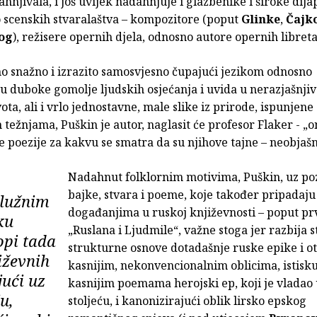
ahnjivala, i još uvijek nadahnjuje i glazbenike i široke dij
 scenskih stvaralaštva – kompozitore (poput
Glinke
,
Čajk
og
), režisere opernih djela, odnosno autore opernih libret
o snažno i izrazito samosvjesno čupajući jezikom odnosno
u duboke gomolje ljudskih osjećanja i uvida u nerazjašnjiv
vota, ali i vrlo jednostavne, male slike iz prirode, ispunjene
težnjama, Puškin je autor, naglasit će profesor Flaker - „o
 poezije za kakvu se smatra da su njihove tajne – neobjašn
Nadahnut folklornim motivima, Puškin, uz po
bajke, stvara i poeme, koje također pripadaj
služnim
događanjima u ruskoj književnosti – poput pr
ku
„Ruslana i Ljudmile“, važne stoga jer razbija 
opi tada
strukturne osnove dotadašnje ruske epike i o
iževnih
kasnijim, nekonvencionalnim oblicima, istiskuj
jući uz
kasnijim poemama herojski ep, koji je vladao 
u,
stoljeću, i kanonizirajući oblik lirsko epskog