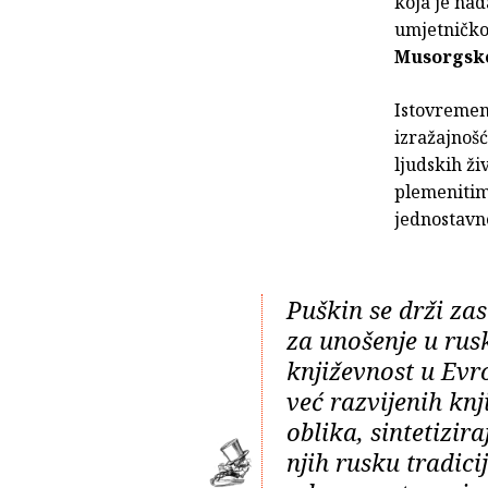
koja je nad
umjetničko
Musorgsk
Istovremen
izražajnošć
ljudskih ži
plemenitim 
jednostavne
Puškin se drži za
za unošenje u rus
književnost u Evr
već razvijenih knj
oblika, sintetizira
njih rusku tradicij