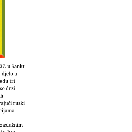
37. u Sankt
 djelo u
eđu tri
se drži
ih
rajući ruski
cijama.
 zaslužnim