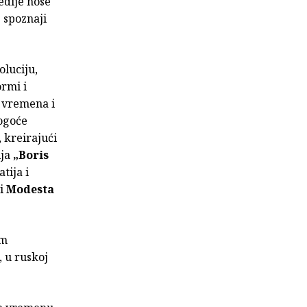
edije nose
 spoznaji
oluciju,
ormi i
, vremena i
rogoće
, kreirajući
ija
„Boris
tija i
ni
Modesta
im
, u ruskoj