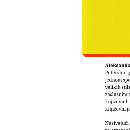
Aleksanda
Petersburgu
jednom spe
velikih sti
zaslužnim z
književnih 
književni j
Nazivajući