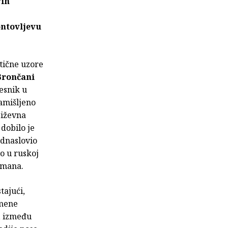
ih
ntovljevu
tične uzore
Brončani
esnik u
amišljeno
jiževna
 dobilo je
odnaslovio
o u ruskoj
omana.
tajući,
emene
“, između