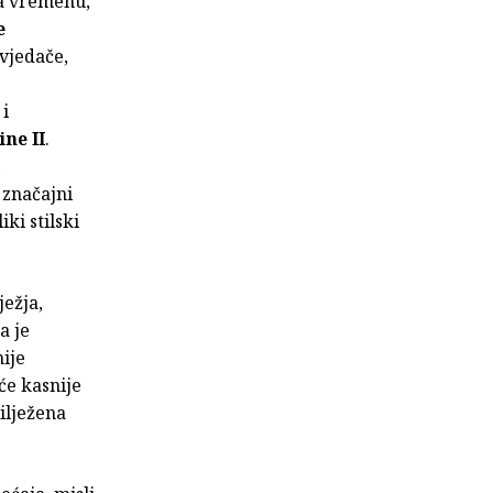
ra vremenu,
e
ovjedače,
 i
ine II
.
i značajni
ki stilski
ježja,
a je
ije
će kasnije
ilježena