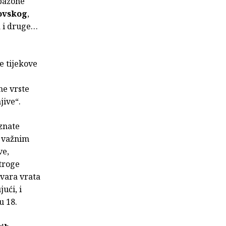
apazone
ovskog
,
a i druge…
e tijekove
ne vrste
jive“.
znate
u važnim
ve,
stroge
tvara vrata
ući, i
u 18.