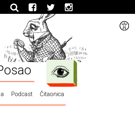
Posao
ga
Podcast
Čitaonica