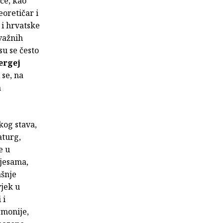
će, kao
eoretičar i
 i hrvatske
 važnih
su se često
ergej
 se, na
m
kog stava,
aturg,
e u
pjesama,
ašnje
vjek u
 i
rmonije,