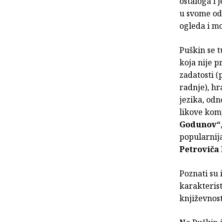
ostaloga i 
u svome odg
ogleda i m
Puškin se t
koja nije p
zadatosti 
radnje), hr
jezika, odn
likove kom
Godunov“
popularnij
Petroviča
Poznati su 
karakterist
književnost