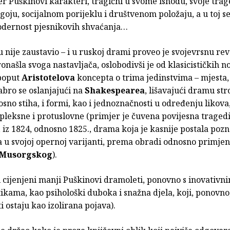
jer Puškinovi karakteri, tragični u svome ishodu, svoje trag
oju, socijalnom porijeklu i društvenom položaju, a u toj se
odernost pjesnikovih shvaćanja…
u nije zaustavio – i u ruskoj drami proveo je svojevrsnu rev
ronašla svoga nastavljača, oslobodivši je od klasicističkih n
(poput
Aristotelova
koncepta o trima jedinstvima – mjesta
abro se oslanjajući na
Shakespearea
, lišavajući dramu st
osno stiha, i formi, kao i jednoznačnosti u određenju likova
pleksne i protuslovne (primjer je čuvena povijesna traged
, iz 1824, odnosno 1825., drama koja je kasnije postala pozna
a u svojoj opernoj varijanti, prema obradi odnosno primje
 Musorgskog
).
i cijenjeni manji Puškinovi dramoleti, ponovno s inovativn
ikama, kao psihološki duboka i snažna djela, koji, ponovno
i ostaju kao izolirana pojava).