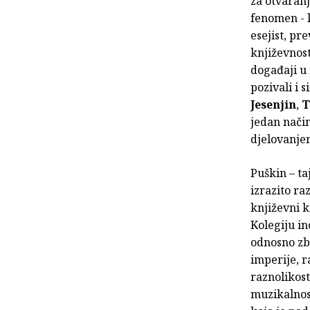
za otvaranj
fenomen - k
esejist, pr
književnost
događaji u 
pozivali i 
Jesenjin
,
T
jedan način
djelovanj
Puškin – ta
izrazito ra
književni k
Kolegiju i
odnosno zbo
imperije, r
raznolikost
muzikalnost