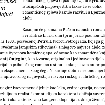
i ruski
romantičnog spjeva (i pod utjecajem
Byronov
istočnjačkih pripovijesti), a takav će se oblik
tim
romantičnog spjeva kasnije razviti i u
Ljermo
ajući
djelu.
Kasnijim će poemama Puškin napustiti roman
i vraćati se klasicizmu (primjerice poemom
„
, iz 1833., posvećenoj
Petru I
, tvorcu Petrograda, kojega pj
i svečanim jampskim stihovima), a njegovo najveće djelo, z
anje Byronova komičnog epa, odnosno kao romantična kn
enij Onjegin“
, kao izvorno, originalno i jedinstveno djelo,
ocijalno psihološkog romana u stihu - kako je i sam autor p
an eksperiment – zbog čega će kasnije dobiti zasebno mjest
ti, upravo zbog nagovještaja razvoja ruskog realističkog r
jegin“ istovremeno djeluje kao laka, vedra igrarija, no pos
 ozbiljnom realističkom studijom karaktera i običaja suvr
će biti okarakterizirano kao „enciklopedija ruskoga života