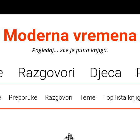
Moderna vremena
Pogledaj... sve je puno knjiga.
e
Razgovori
Djeca
e
Preporuke
Razgovori
Teme
Top lista knji