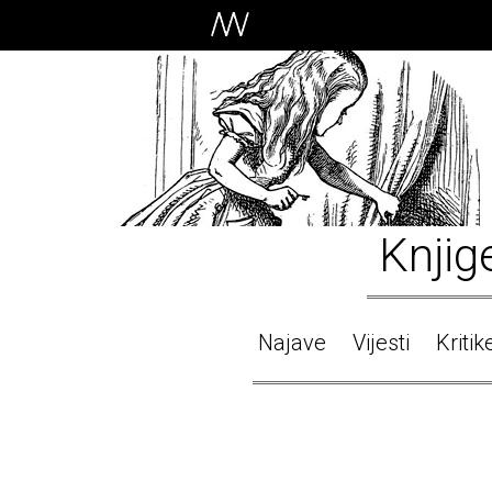
Knjig
Najave
Vijesti
Kritik