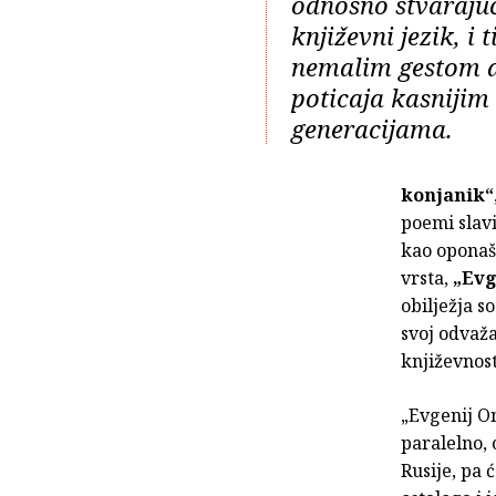
odnosno stvarajuć
književni jezik, i 
nemalim gestom d
poticaja kasnijim
generacijama.
konjanik“
poemi slav
kao oponaš
vrsta,
„Evg
obilježja s
svoj odvaž
književnos
„Evgenij On
paralelno,
Rusije, pa 