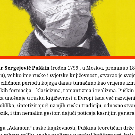
r Sergejevič Puškin
(rođen 1799., u Moskvi, preminuo 18
), veliko ime ruske i svjetske književnosti, stvarao je svoje
cifičnom periodu kojega danas tumačimo kao vrijeme izm
lskih formacija – klasicizma, romantizma i realizma. Puškin 
a unošenje u rusku književnost u Evropi tada već razvijen
oblika, sintetizirajući uz njih rusku tradiciju, odnosno stva
ezik, i tim nemalim gestom dajući poticaja kasnijim genera
 ga „Adamom“ ruske književnosti, Puškina teoretičari drže