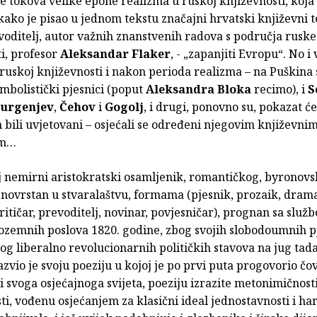
e tokova velike epohe realizma u ruskoj književnosti, koja 
ako je pisao u jednom tekstu značajni hrvatski književni t
evoditelj, autor važnih znanstvenih radova s područja ruske
i, profesor
Aleksandar Flaker
, - „zapanjiti Evropu“. No i
ruskoj književnosti i nakon perioda realizma – na Puškina 
simbolistički pjesnici (poput
Aleksandra Bloka
recimo), i
S
urgenjev
,
Čehov
i
Gogolj
, i drugi, ponovno su, pokazat će
 bili uvjetovani – osjećali se određeni njegovim književni
em…
j nemirni aristokratski osamljenik, romantičkog, byronovs
znovrstan u stvaralaštvu, formama (pjesnik, prozaik, dram
ritičar, prevoditelj, novinar, povjesničar), prognan sa služb
nozemnih poslova 1820. godine, zbog svojih slobodoumnih 
g liberalno revolucionarnih političkih stavova na jug tad
azvio je svoju poeziju u kojoj je po prvi puta progovorio čo
i svoga osjećajnoga svijeta, poeziju izrazite metonimičnosti
i, vođenu osjećanjem za klasični ideal jednostavnosti i ha