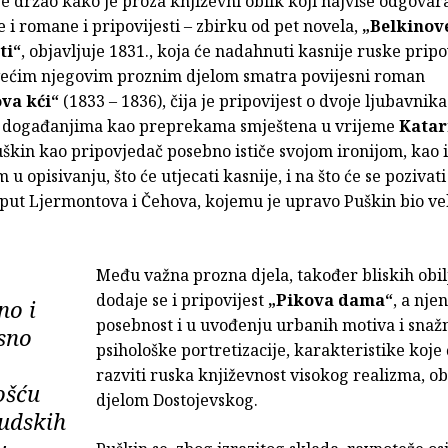
e držao kako je proza književni oblik koji najviše odgova
e i romane i pripovijesti – zbirku od pet novela,
„Belkinov
ti“
, objavljuje 1831., koja će nadahnuti kasnije ruske prip
većim njegovim proznim djelom smatra povijesni roman
va kći“
(1833 – 1836), čija je pripovijest o dvoje ljubavnika
 događanjima kao preprekama smještena u vrijeme
Katar
škin kao pripovjedač posebno ističe svojom ironijom, kao i
u opisivanju, što će utjecati kasnije, i na što će se pozivat
put Ljermontova i Čehova, kojemu je upravo Puškin bio veli
Među važna prozna djela, također bliskih obil
dodaje se i pripovijest
„Pikova dama“
, a njen
no i
posebnost i u uvođenju urbanih motiva i snažn
sno
psihološke portretizacije, karakteristike koje 
razviti ruska književnost visokog realizma, ob
ošću
djelom Dostojevskog.
judskih