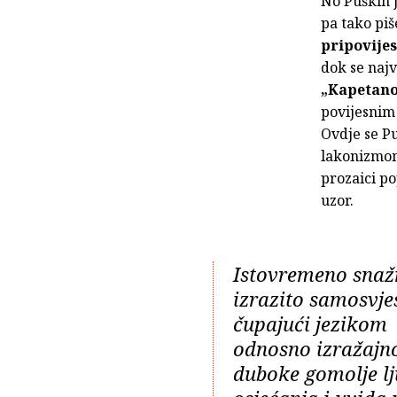
No Puškin j
pa tako piš
pripovijes
dok se naj
„Kapetano
povijesnim
Ovdje se Pu
lakonizmom 
prozaici po
uzor.
Istovremeno snaž
izrazito samosvje
čupajući jezikom
odnosno izražajn
duboke gomolje l