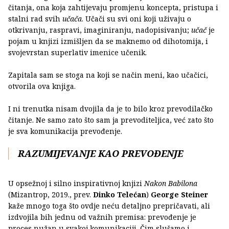
čitanja, ona koja zahtijevaju promjenu koncepta, pristupa i
stalni rad svih
učača
. Učači su svi oni koji uživaju o
otkrivanju, raspravi, imaginiranju, nadopisivanju;
učač
je
pojam u knjizi izmišljen da se maknemo od dihotomija, i
svojevrstan superlativ imenice učenik.
Zapitala sam se stoga na koji se način meni, kao učačici,
otvorila ova knjiga.
I ni trenutka nisam dvojila da je to bilo kroz prevodilačko
čitanje. Ne samo zato što sam ja prevoditeljica, već zato što
je sva komunikacija prevođenje.
RAZUMIJEVANJE KAO PREVOĐENJE
U opsežnoj i silno inspirativnoj knjizi
Nakon Babilona
(Mizantrop, 2019., prev.
Dinko Telećan
)
George Steiner
kaže mnogo toga što ovdje neću detaljno prepričavati, ali
izdvojila bih jednu od važnih premisa: prevođenje je
proces nužan u svakoj komunikaciji. Čim slušamo i