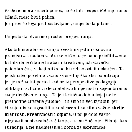
Pride
ne mora značiti ponos, može biti i čopor.
Bat
nije samo
šišmiš, može biti i palica.
Jer previše toga pretpostavljamo, umjesto da pitamo.
Umjesto da otvorimo prostor pregovaranja.
Ako bih morala ovu knjigu svesti na jednu osnovnu
premisu – a nadam se da me nitko neće na to prisiliti – ona
bi bila da je čitanje hrabar i kreativan, istraživački
potentan čin, za koji nitko ne bi trebao ostati uskraćen. To
je iskustvo posebno važno za srednjoškolsku populaciju –
jer je to životni period kad se iz perspektive pedagogije
oblikuju različite vrste čitatelja, ali i period u kojem biramo
svoje društvene uloge. To je i kritična dob u kojoj neke
prethodne čitatelje gubimo – ili smo ih već izgubili, jer
čitanje nismo ugradili u adolescentima silno važne
akcije
hrabrosti, kreativnosti i otpora
. U toj je dobi važno
njegovati sustvaralačka čitanja, a to su “učenje i čitanje kao
suradnja, a ne nadmetanje i borba za ekonomske