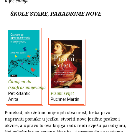
Riječ
čitanje
.
ŠKOLE STARE, PARADIGME NOVE
Čitanjem do
(spo)razumijevanja
Pisani svijet
Peti-Stantić
Anita
Puchner Martin
Ponekad, ako želimo mijenjati stvarnost, treba prvo
napraviti pomake u jeziku: stvoriti nove jezične prakse i
okvire, a upravo to ova knjiga radi: nudi svježu paradigmu,
širi vokabular za govor o čitanju – i prostor da se u njemu