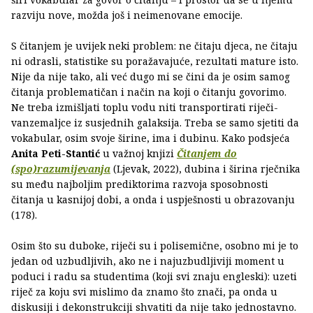
razviju nove, možda još i neimenovane emocije.
S čitanjem je uvijek neki problem: ne čitaju djeca, ne čitaju
ni odrasli, statistike su poražavajuće, rezultati mature isto.
Nije da nije tako, ali već dugo mi se čini da je osim samog
čitanja problematičan i način na koji o čitanju govorimo.
Ne treba izmišljati toplu vodu niti transportirati riječi-
vanzemaljce iz susjednih galaksija. Treba se samo sjetiti da
vokabular, osim svoje širine, ima i dubinu. Kako podsjeća
Anita Peti-Stantić
u važnoj knjizi
Čitanjem do
(spo)razumijevanja
(Ljevak, 2022), dubina i širina rječnika
su među najboljim prediktorima razvoja sposobnosti
čitanja u kasnijoj dobi, a onda i uspješnosti u obrazovanju
(178).
Osim što su duboke, riječi su i polisemične, osobno mi je to
jedan od uzbudljivih, ako ne i najuzbudljiviji moment u
poduci i radu sa studentima (koji svi znaju engleski): uzeti
riječ za koju svi mislimo da znamo što znači, pa onda u
diskusiji i dekonstrukciji shvatiti da nije tako jednostavno.