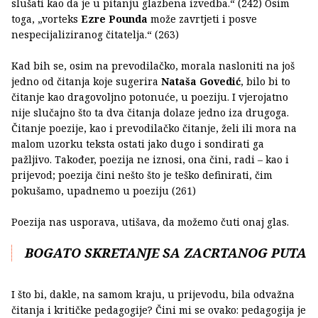
slušati kao da je u pitanju glazbena izvedba.“ (242) Osim
toga, „vorteks
Ezre Pounda
može zavrtjeti i posve
nespecijaliziranog čitatelja.“ (263)
Kad bih se, osim na prevodilačko, morala nasloniti na još
jedno od čitanja koje sugerira
Nataša Govedić
, bilo bi to
čitanje kao dragovoljno potonuće, u poeziju. I vjerojatno
nije slučajno što ta dva čitanja dolaze jedno iza drugoga.
Čitanje poezije, kao i prevodilačko čitanje, želi ili mora na
malom uzorku teksta ostati jako dugo i sondirati ga
pažljivo. Također, poezija ne iznosi, ona čini, radi – kao i
prijevod; poezija čini nešto što je teško definirati, čim
pokušamo, upadnemo u poeziju (261)
Poezija nas usporava, utišava, da možemo čuti onaj glas.
BOGATO SKRETANJE SA ZACRTANOG PUTA
I što bi, dakle, na samom kraju, u prijevodu, bila odvažna
čitanja i kritičke pedagogije? Čini mi se ovako: pedagogija je