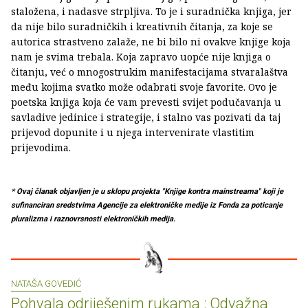
staložena, i nadasve strpljiva. To je i suradnička knjiga, jer
da nije bilo suradničkih i kreativnih čitanja, za koje se
autorica strastveno zalaže, ne bi bilo ni ovakve knjige koja
nam je svima trebala. Koja zapravo uopće nije knjiga o
čitanju, već o mnogostrukim manifestacijama stvaralaštva
među kojima svatko može odabrati svoje favorite. Ovo je
poetska knjiga koja će vam prevesti svijet podučavanja u
savladive jedinice i strategije, i stalno vas pozivati da taj
prijevod dopunite i u njega intervenirate vlastitim
prijevodima.
* Ovaj članak objavljen je u sklopu projekta "Knjige kontra mainstreama" koji je
sufinanciran sredstvima Agencije za elektroničke medije iz Fonda za poticanje
pluralizma i raznovrsnosti elektroničkih medija.
NATAŠA GOVEDIĆ
Pohvala odriješenim rukama : Odvažna