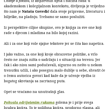
Čitanje u fokusu
, iz književnih djela i načina rada: u
akademskom i kolegijalnom kontekstu, divljenja je vrijedno
što nam je
Nataša Govedić
dala svoje pripreme, literaturu i
bilješke, na pladnju. Trebamo se samo poslužiti.
Iz perspektive ciljne skupine, ovo je knjiga za sve one koji
rade s djecom i mladima na bilo kojoj razini.
Ali i za one koji vole sjajne tekstove jer se čita kao napetica.
I jako važno, za one koji kroje obrazovne politike, a vrlo
često ne znaju ništa o sadržaju i o situaciji na terenu. Jer
čak i ako nisu sami podučavali, sigurno su nešto u nekom
trenutku učili, i ako posegnu malo dublje u sebe, shvatit će
o čemu autorica govori kad kaže da je učenje vježba iz
bogatog skretanja sa zacrtanog puta.
Opet se vraćamo na unutrašnji glas.
Pohvala odriješenim rukama
golema je i prije svega
hrabra knjiga. To je polifona knjiga, prodorno glasna, ali