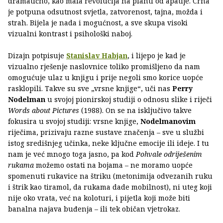
dramatično, kao mala revolucija na plahti od apatije. Crna
je potpuna odsutnost svjetla, zatvorenost, tajna, možda i
strah. Bijela je nada i mogućnost, a sve skupa visoki
vizualni kontrast i psihološki naboj.
Dizajn potpisuje
Stanislav Habjan
, i lijepo je kad je
vizualno rješenje naslovnice toliko promišljeno da nam
omogućuje ulaz u knjigu i prije negoli smo korice uopće
rasklopili. Takve su sve „vrsne knjige“, uči nas
Perry
Nodelman
u svojoj pionirskoj studiji o odnosu slike i riječi
Words about Pictures
(1988). On se na isključivo takve
fokusira u svojoj studiji: vrsne knjige,
Nodelmanovim
riječima, prizivaju razne sustave značenja – sve u službi
istog središnjeg učinka, neke ključne emocije ili ideje. I tu
nam je već mnogo toga jasno, pa kod
Pohvale odriješenim
rukama
možemo ostati na bojama – ne moramo uopće
spomenuti rukavice na štriku (metonimija odvezanih ruku
i štrik kao tiramol, da rukama dade mobilnost), ni uteg koji
nije oko vrata, već na koloturi, i pijetla koji može biti
banalna najava buđenja – ili tek običan vjetrokaz.