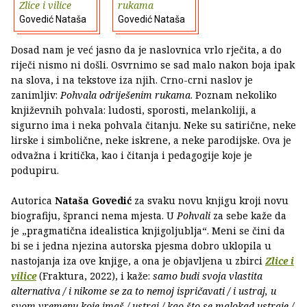
Zlice i vilice
rukama
Govedić Nataša
Govedić Nataša
Dosad nam je već jasno da je naslovnica vrlo rječita, a do
riječi nismo ni došli. Osvrnimo se sad malo nakon boja ipak
na slova, i na tekstove iza njih. Crno-crni naslov je
zanimljiv:
Pohvala odriješenim rukama
. Poznam nekoliko
književnih pohvala: ludosti, sporosti, melankoliji, a
sigurno ima i neka pohvala čitanju. Neke su satirične, neke
lirske i simbolične, neke iskrene, a neke parodijske. Ova je
odvažna i kritička, kao i čitanja i pedagogije koje je
podupiru.
Autorica
Nataša Govedić
za svaku novu knjigu kroji novu
biografiju, špranci nema mjesta. U
Pohvali
za sebe kaže da
je „pragmatična idealistica knjigoljublja“. Meni se čini da
bi se i jedna njezina autorska pjesma dobro uklopila u
nastojanja iza ove knjige, a ona je objavljena u zbirci
Zlice i
vilice
(Fraktura, 2022), i kaže:
samo budi svoja vlastita
alternativa / i nikome se za to nemoj ispričavati / i ustraj, u
svom vremenu koje imaš / ustraj / kao što se malokad ustraje /