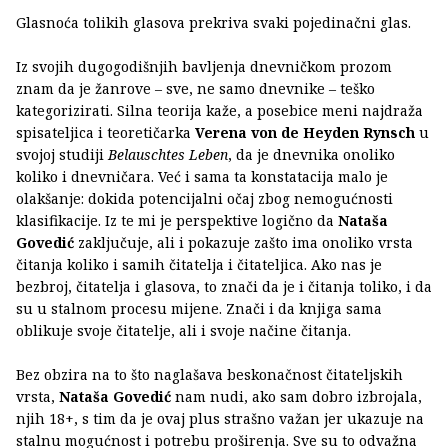
Glasnoća tolikih glasova prekriva svaki pojedinačni glas.
Iz svojih dugogodišnjih bavljenja dnevničkom prozom
znam da je žanrove – sve, ne samo dnevnike – teško
kategorizirati. Silna teorija kaže, a posebice meni najdraža
spisateljica i teoretičarka
Verena von de Heyden Rynsch
u
svojoj studiji
Belauschtes Leben
, da je dnevnika onoliko
koliko i dnevničara. Već i sama ta konstatacija malo je
olakšanje: dokida potencijalni očaj zbog nemogućnosti
klasifikacije. Iz te mi je perspektive logično da
Nataša
Govedić
zaključuje, ali i pokazuje zašto ima onoliko vrsta
čitanja koliko i samih čitatelja i čitateljica. Ako nas je
bezbroj, čitatelja i glasova, to znači da je i čitanja toliko, i da
su u stalnom procesu mijene. Znači i da knjiga sama
oblikuje svoje čitatelje, ali i svoje načine čitanja.
Bez obzira na to što naglašava beskonačnost čitateljskih
vrsta,
Nataša Govedić
nam nudi, ako sam dobro izbrojala,
njih 18+, s tim da je ovaj plus strašno važan jer ukazuje na
stalnu mogućnost i potrebu proširenja. Sve su to odvažna