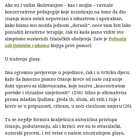
Ako su i vašim školovanjem – kao i mojim – ravnale
konzervativne pedagogije koje inzistiraju na tome da dio
znanja mora ostati nepovezan s iskustvom i apstraktan,
kako bismo mu možda jednom „dorasli“, neće vam biti lako
ponuditi kreativne terapije, čak ni kada jasno vidite sve
simptome sustavnih čitalačkih oboljenja. Zato je
Pohvala
odriješenim rukama
knjiga prve pomoći.
U traženju glasa.
Ima ogromno povjerenje u pojedince, čak i u vrtićku djecu:
kaže da famozno pomno čitanje kreće od naše najranije
dobi upravo sa slikovnicama, koje naziva „koncentratom
poetske i vizualne umjetnosti“. (256). Silno je afirmativna
prema mladim ljudima, gleda ih, sluša, ali vidi i čuje i
kreće se u potpunosti, citiram
,
u anti-ciničnom smjeru (26).
Tu se negdje formira kralješnica autoričina pristupa
čitanju, podučavanju, ali i kritici: sve su to stvaralački,
autorski procesi, i svi ovise o našem unutrašnjem glasu,