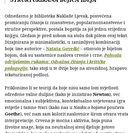
Odnedavno je biblioteka Naklade Ljevak, posvećena
promicanju čitanja iz znanstvene, popularnoznanstvene i
stručne perspektive, postala bogatija za još jednu vrijednu
knjigu. Gledam je pred sobom na stolu dok pišem ovaj tekst.
Dizajnirana je minimalistički, u zanimljivoj kombinaciji
boja: ime autorice –
Nataša Govedić
– otisnuto je bijelom
bojom, dok su sastavnice naslova crvene i crne.
Pohvala
odriješenim rukama: Odvažna čitanja i kritičke
pedagogije
, tako stoji u te dvije boje na sivozidnoj, hrapavo
teksturiranoj podlozi.
Priklonimo li se teoriji da boje nisu samo lom svjetlosti
određene valne duljine (kako je inzistirao
Newton
), već
emocionalna i subjektivna, kontekstualno uvjetovana igra
svijetle i tamne tvari (kako nas u
Nauku o bojama
poučava
Goethe
), već nam sam kolorit naslovnice širom otvara vrata
interpretacije. Crvena je moćna i aktivna, boja puna
životne snage, koja na neutralnoj sivoj djeluje gotovo