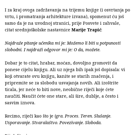
I za kraj ovoga zadržavanja na trijemu knjige (i osvrtanja po
vrtu, i promatranja arhitekture izvana), spomenut ću još
samo da je na uvodnoj stranici, prije Posvete i zahvale,
citat srednjoškolske nastavnice
Marije Trapić
:
Najdraže pitanje učenika mi je: Možemo li biti u potpunosti
slobodni. I najdraži odgovor mi je: O da, možete.
Dobar je to citat, hrabar, moćan, dovoljno gromovit da
ponese cijelu knjigu. Ali uz njega bih ipak još dopisala: vi
koji otvarate ovu knjigu, kanite se starih značenja, i
pripremite se za slobodu usvajanja novih. Ali izoštrite
ticala, jer neće to biti nove, neobične riječi koje ćete
naučiti. Naučit ćete one stare, ali šire, dublje, a često i
sasvim iznova.
Recimo, riječi kao što je
igra
.
Proces
.
Teren
.
Slušanje
.
Usporavanje
.
Stvaralaštvo
.
Povezivanje
.
Sloboda
.