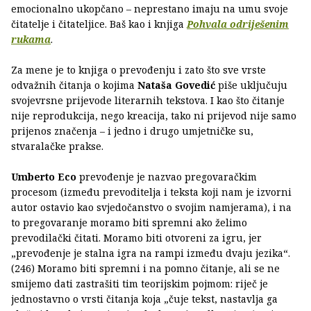
emocionalno ukopčano – neprestano imaju na umu svoje
čitatelje i čitateljice. Baš kao i knjiga
Pohvala odriješenim
rukama
.
Za mene je to knjiga o prevođenju i zato što sve vrste
odvažnih čitanja o kojima
Nataša Govedić
piše uključuju
svojevrsne prijevode literarnih tekstova. I kao što čitanje
nije reprodukcija, nego kreacija, tako ni prijevod nije samo
prijenos značenja – i jedno i drugo umjetničke su,
stvaralačke prakse.
Umberto Eco
prevođenje je nazvao pregovaračkim
procesom (između prevoditelja i teksta koji nam je izvorni
autor ostavio kao svjedočanstvo o svojim namjerama), i na
to pregovaranje moramo biti spremni ako želimo
prevodilački čitati. Moramo biti otvoreni za igru, jer
„prevođenje je stalna igra na rampi između dvaju jezika“.
(246) Moramo biti spremni i na pomno čitanje, ali se ne
smijemo dati zastrašiti tim teorijskim pojmom: riječ je
jednostavno o vrsti čitanja koja „čuje tekst, nastavlja ga