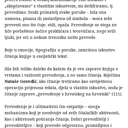
„skopčavamo“ s vlastitim iskustvom, mi dešifriramo, tj.
prevodimo. Svaki primatelj svake poruke – bila ona
usmena, pisana ili sastavljena od simbola – mora sebi
prevesti ono što čuje, vidi, opaža. Prevođenje se stoga ne
tiče povlaštene šačice praktičara i teoretičara, nego svih
ljudi, jer svi u nekom trenutku nešto prevode.
Boje u emocije, tipografiju u poruke, zamršeno iskustvo
čitanja knjige u esejistički tekst.
Išla bih toliko daleko da kažem da je ovo zapravo knjiga o
vrstama i važnosti prevođenja, a ne samo čitanja. Riječima
Nataše Govedić
, ako čitanje tretiramo kao osviještenu
operaciju prijenosa teksta, djela u vlastito iskustvo, onda je
čitanje zapravo „prevođenje s hrvatskog na hrvatski“ (111).
Prevođenje je i ultimativni čin empatije – onoga
mehanizma koji je neodvojiv od svih čitalačkih aktivnosti,
kao i aktivnosti poticanja čitanja. Dobri prevoditelji i
prevoditeljice – koji prevode odgovorno, promišljeno i