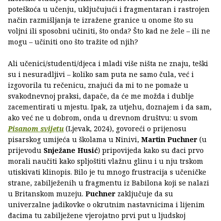
poteškoća u učenju, uključujući i fragmentaran i rastrojen
način razmišljanja te izražene granice u onome što su
voljni ili sposobni učiniti, što onda? Što kad ne žele – ili ne
mogu – učiniti ono što tražite od njih?
Ali učenici/studenti/djeca i mladi više ništa ne znaju, teški
su i nesuradljivi – koliko sam puta ne samo čula, već i
izgovorila tu rečenicu, znajući da mi to ne pomaže u
svakodnevnoj praksi, dapače, da će me možda i dublje
zacementirati u mjestu. Ipak, za utjehu, doznajem i da sam,
ako već ne u dobrom, onda u drevnom društvu: u svom
Pisanom svijetu
(Ljevak, 2024), govoreći o prijenosu
pisarskog umijeća u školama u Ninivi,
Martin Puchner
(u
prijevodu
Snježane Husić
) pripovijeda kako su đaci prvo
morali naučiti kako spljoštiti vlažnu glinu i u nju trskom
utiskivati klinopis. Bilo je tu mnogo frustracija s učeničke
strane, zabilježenih u fragmentu iz Babilona koji se nalazi
u Britanskom muzeju.
Puchner
zaključuje da su
univerzalne jadikovke o okrutnim nastavnicima i lijenim
đacima tu zabilježene vjerojatno prvi put u ljudskoj