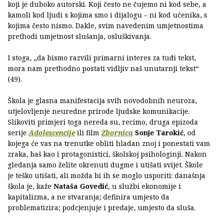
koji je duboko autorski. Koji često ne čujemo ni kod sebe, a
kamoli kod ljudi s kojima smo i dijalogu – ni kod učenika, s
kojima često nismo. Dakle, svim navedenim umjetnostima
prethodi umjetnost slušanja, osluškivanja.
I stoga, „da bismo razvili primarni interes za tuđi tekst,
mora nam prethodno postati vidljiv naš unutarnji tekst“
(49).
Škola je glasna manifestacija svih novodobnih neuroza,
utjelovljenje neuredne prirode ljudske komunikacije.
Slikoviti primjeri toga nereda su, recimo, druga epizoda
serije
Adolescencije
ili film
Zbornica
Sonje Tarokić
, od
kojega će vas na trenutke obliti hladan znoj i ponestati vam
zraka, baš kao i protagonistici, školskoj psihologinji. Nakon
gledanja samo želite okrenuti dugme i utišati svijet. Škole
je teško utišati, ali možda bi ih se moglo usporiti: današnja
škola je, kaže
Nataša Govedić
, u službi ekonomije i
kapitalizma, a ne stvaranja; definira umjesto da
problematizira; podcjenjuje i predaje, umjesto da sluša.