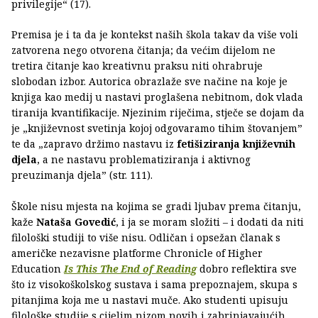
privilegije“ (17).
Premisa je i ta da je kontekst naših škola takav da više voli
zatvorena nego otvorena čitanja; da većim dijelom ne
tretira čitanje kao kreativnu praksu niti ohrabruje
slobodan izbor. Autorica obrazlaže sve načine na koje je
knjiga kao medij u nastavi proglašena nebitnom, dok vlada
tiranija kvantifikacije. Njezinim riječima, stječe se dojam da
je „književnost svetinja kojoj odgovaramo tihim štovanjem”
te da „zapravo držimo nastavu iz
fetišiziranja književnih
djela
, a ne nastavu problematiziranja i aktivnog
preuzimanja djela” (str. 111).
Škole nisu mjesta na kojima se gradi ljubav prema čitanju,
kaže
Nataša Govedić
, i ja se moram složiti – i dodati da niti
filološki studiji to više nisu. Odličan i opsežan članak s
američke nezavisne platforme Chronicle of Higher
Education
Is This The End of Reading
dobro reflektira sve
što iz visokoškolskog sustava i sama prepoznajem, skupa s
pitanjima koja me u nastavi muče. Ako studenti upisuju
filološke studije s cijelim nizom novih i zabrinjavajućih