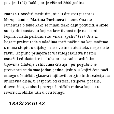
povijesti (27). Dakle, prije više od 2500 godina.
Nataša Govedić
, međutim, nije u društvu pisara iz
Mezopotamije,
Martina Puchnera
i mene. Ona ne
lamentira o tome kako se mladi teško daju podučiti, a škole
su rigidni sustavi u kojima kreativnost nije na cijeni i
kojima „vlada perfidni edu-virus, apativ” (29). Ona iz
bogate prakse rada s mladima traži načine na koji možemo
s njima stupiti u dijalog – ne s visine autoriteta, nego s iste
ravni. Uz puno primjera iz vlastitog iskustva nastoji
osnažiti edukatorice i edukatore za rad s različitim
tipovima čitatelja i stilovima čitanja – jer pogubno je
pretvarati se da smo
jedan, jedna, jedno
. U knjizi ćete naći
mnogo učeničkih glasova i njihovih originalnih reakcija na
književna djela, u rasponu od crteža, stripova, poezije,
dnevničkog zapisa i proze; učeničkih radova koji su u
izvornom obliku ušli u ovu knjigu.
TRAŽI SE GLAS