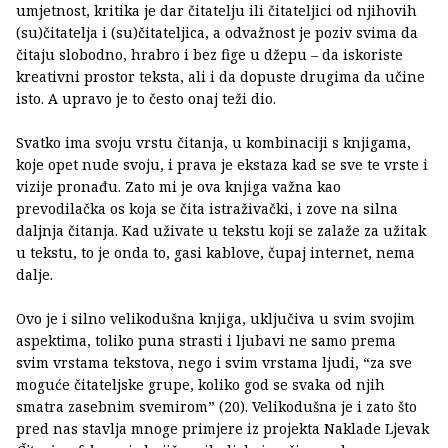
umjetnost, kritika je dar čitatelju ili čitateljici od njihovih
(su)čitatelja i (su)čitateljica, a odvažnost je poziv svima da
čitaju slobodno, hrabro i bez fige u džepu – da iskoriste
kreativni prostor teksta, ali i da dopuste drugima da učine
isto. A upravo je to često onaj teži dio.
Svatko ima svoju vrstu čitanja, u kombinaciji s knjigama,
koje opet nude svoju, i prava je ekstaza kad se sve te vrste i
vizije pronađu. Zato mi je ova knjiga važna kao
prevodilačka os koja se čita istraživački, i zove na silna
daljnja čitanja. Kad uživate u tekstu koji se zalaže za užitak
u tekstu, to je onda to, gasi kablove, čupaj internet, nema
dalje.
Ovo je i silno velikodušna knjiga, uključiva u svim svojim
aspektima, toliko puna strasti i ljubavi ne samo prema
svim vrstama tekstova, nego i svim vrstama ljudi, “za sve
moguće čitateljske grupe, koliko god se svaka od njih
smatra zasebnim svemirom” (20). Velikodušna je i zato što
pred nas stavlja mnoge primjere iz projekta Naklade Ljevak