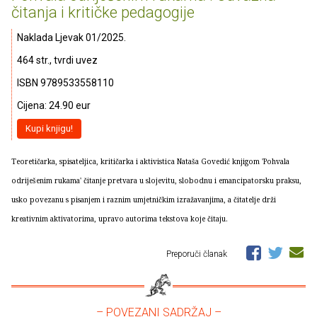
čitanja i kritičke pedagogije
Naklada Ljevak 01/2025.
464 str., tvrdi uvez
ISBN 9789533558110
Cijena: 24.90 eur
Kupi knjigu!
Teoretičarka, spisateljica, kritičarka i aktivistica Nataša Govedić knjigom 'Pohvala
odriješenim rukama' čitanje pretvara u slojevitu, slobodnu i emancipatorsku praksu,
usko povezanu s pisanjem i raznim umjetničkim izražavanjima, a čitatelje drži
kreativnim aktivatorima, upravo autorima tekstova koje čitaju.
Preporuči članak
– POVEZANI SADRŽAJ –