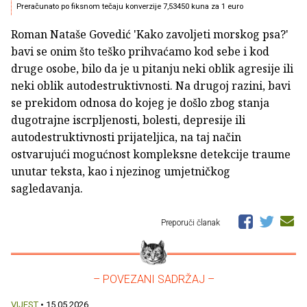
Preračunato po fiksnom tečaju konverzije 7,53450 kuna za 1 euro
Roman Nataše Govedić 'Kako zavoljeti morskog psa?'
bavi se onim što teško prihvaćamo kod sebe i kod
druge osobe, bilo da je u pitanju neki oblik agresije ili
neki oblik autodestruktivnosti. Na drugoj razini, bavi
se prekidom odnosa do kojeg je došlo zbog stanja
dugotrajne iscrpljenosti, bolesti, depresije ili
autodestruktivnosti prijateljica, na taj način
ostvarujući mogućnost kompleksne detekcije traume
unutar teksta, kao i njezinog umjetničkog
sagledavanja.
Preporuči članak
– POVEZANI SADRŽAJ –
VIJEST
• 15.05.2026.