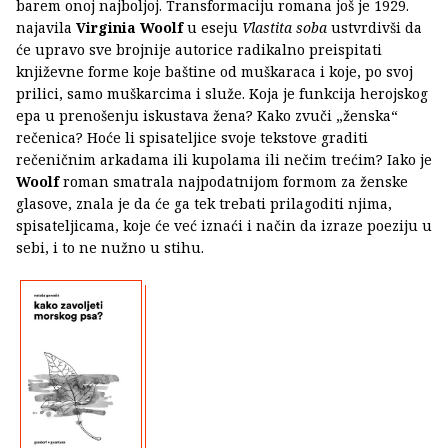
barem onoj najboljoj. Transformaciju romana još je 1929.
najavila
Virginia Woolf
u eseju
Vlastita soba
ustvrdivši da
će upravo sve brojnije autorice radikalno preispitati
književne forme koje baštine od muškaraca i koje, po svoj
prilici, samo muškarcima i služe. Koja je funkcija herojskog
epa u prenošenju iskustava žena? Kako zvuči „ženska“
rečenica? Hoće li spisateljice svoje tekstove graditi
rečeničnim arkadama ili kupolama ili nečim trećim? Iako je
Woolf
roman smatrala najpodatnijom formom za ženske
glasove, znala je da će ga tek trebati prilagoditi njima,
spisateljicama, koje će već iznaći i način da izraze poeziju u
sebi, i to ne nužno u stihu.