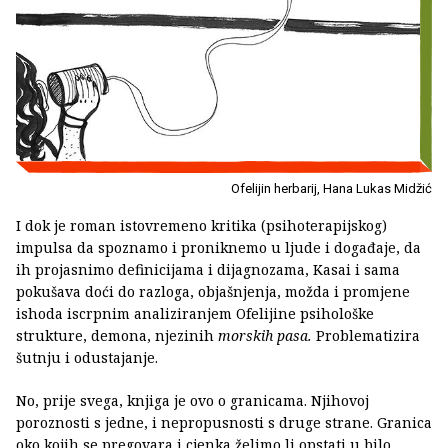
Ofelijin herbarij, Hana Lukas Midžić
I dok je roman istovremeno kritika (psihoterapijskog)
impulsa da spoznamo i proniknemo u ljude i događaje, da
ih projasnimo definicijama i dijagnozama, Kasai i sama
pokušava doći do razloga, objašnjenja, možda i promjene
ishoda iscrpnim analiziranjem Ofelijine psihološke
strukture, demona, njezinih
morskih pasa.
Problematizira
šutnju i odustajanje.
No, prije svega, knjiga je ovo o granicama. Njihovoj
poroznosti s jedne, i nepropusnosti s druge strane. Granica
oko kojih se pregovara i cjenka želimo li opstati u bilo