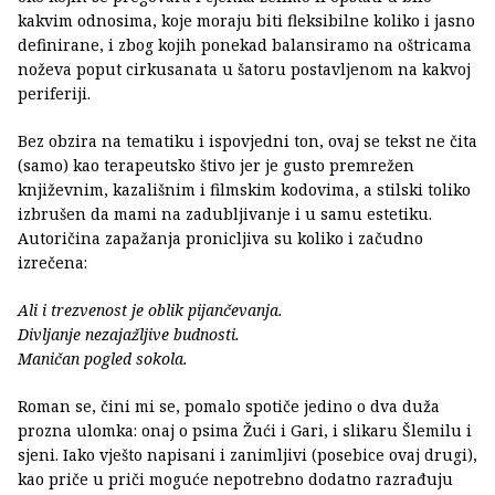
kakvim odnosima, koje moraju biti fleksibilne koliko i jasno
definirane, i zbog kojih ponekad balansiramo na oštricama
noževa poput cirkusanata u šatoru postavljenom na kakvoj
periferiji.
Bez obzira na tematiku i ispovjedni ton, ovaj se tekst ne čita
(samo) kao terapeutsko štivo jer je gusto premrežen
književnim, kazališnim i filmskim kodovima, a stilski toliko
izbrušen da mami na zadubljivanje i u samu estetiku.
Autoričina zapažanja pronicljiva su koliko i začudno
izrečena:
Ali i trezvenost je oblik pijančevanja.
Divljanje nezajažljive budnosti.
Maničan pogled sokola.
Roman se, čini mi se, pomalo spotiče jedino o dva duža
prozna ulomka: onaj o psima Žući i Gari, i slikaru Šlemilu i
sjeni. Iako vješto napisani i zanimljivi (posebice ovaj drugi),
kao priče u priči moguće nepotrebno dodatno razrađuju