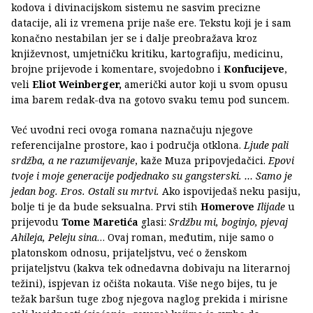
kodova i divinacijskom sistemu ne sasvim precizne
datacije, ali iz vremena prije naše ere. Tekstu koji je i sam
konačno nestabilan jer se i dalje preobražava kroz
književnost, umjetničku kritiku, kartografiju, medicinu,
brojne prijevode i komentare, svojedobno i
Konfucijeve
,
veli
Eliot Weinberger,
američki autor koji u svom opusu
ima barem redak-dva na gotovo svaku temu pod suncem.
Već uvodni reci ovoga romana naznačuju njegove
referencijalne prostore, kao i područja otklona.
Ljude pali
srdžba, a ne razumijevanje
, kaže Muza pripovjedačici.
Epovi
tvoje i moje generacije podjednako su gangsterski. … Samo je
jedan bog. Eros.
Ostali su mrtvi.
Ako ispovijedaš neku pasiju,
bolje ti je da bude seksualna. Prvi stih
Homerove
Ilijade
u
prijevodu
Tome Maretića
glasi:
Srdžbu mi, boginjo, pjevaj
Ahileja, Peleju sina
… Ovaj roman, međutim, nije samo o
platonskom odnosu, prijateljstvu, već o ženskom
prijateljstvu (kakva tek odnedavna dobivaju na literarnoj
težini), ispjevan iz očišta nokauta. Više nego bijes, tu je
težak baršun tuge zbog njegova naglog prekida i mirisne