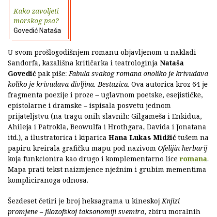
Kako zavoljeti
morskog psa?
Govedić Nataša
U svom prošlogodišnjem romanu objavljenom u nakladi
Sandorfa, kazališna kritičarka i teatrologinja
Nataša
Govedić
pak piše:
Fabula svakog romana onoliko je krivudava
koliko je krivudava divljina. Bestazica
. Ova autorica kroz 64 je
fragmenta poezije i proze – uglavnom poetske, esejističke,
epistolarne i dramske – ispisala posvetu jednom
prijateljstvu (na tragu onih slavnih: Gilgameša i Enkidua,
Ahileja i Patrokla, Beowulfa i Hrothgara, Davida i Jonatana
itd.), a ilustratorica i kiparica
Hana Lukas Midžić
tušem na
papiru kreirala grafičku mapu pod nazivom
Ofelijin herbarij
koja funkcionira kao drugo i komplementarno lice
romana
.
Mapa prati tekst naizmjence nježnim i grubim mementima
kompliciranoga odnosa.
Šezdeset četiri je broj heksagrama u kineskoj
Knjizi
promjene – filozofskoj taksonomiji svemira
, zbiru moralnih