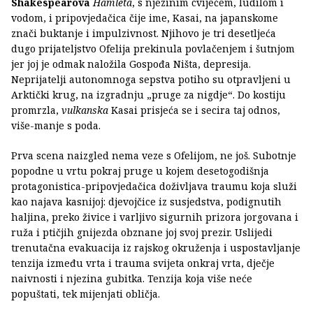
Shakespearova
Hamleta
, s njezinim cvijećem, ludilom i
vodom, i pripovjedačica čije ime, Kasai, na japanskome
znači buktanje i impulzivnost. Njihovo je tri desetljeća
dugo prijateljstvo Ofelija prekinula povlačenjem i šutnjom
jer joj je odmak naložila Gospođa Ništa, depresija.
Neprijatelji autonomnoga sepstva potiho su otpravljeni u
Arktički krug, na izgradnju „pruge za nigdje“. Do kostiju
promrzla,
vulkanska
Kasai prisjeća se i secira taj odnos,
više-manje s poda.
Prva scena naizgled nema veze s Ofelijom, ne još. Subotnje
popodne u vrtu pokraj pruge u kojem desetogodišnja
protagonistica-pripovjedačica doživljava traumu koja služi
kao najava kasnijoj: djevojčice iz susjedstva, podignutih
haljina, preko živice i varljivo sigurnih prizora jorgovana i
ruža i ptičjih gnijezda obznane joj svoj prezir. Uslijedi
trenutačna evakuacija iz rajskog okruženja i uspostavljanje
tenzija između vrta i trauma svijeta onkraj vrta, dječje
naivnosti i njezina gubitka. Tenzija koja više neće
popuštati, tek mijenjati obličja.