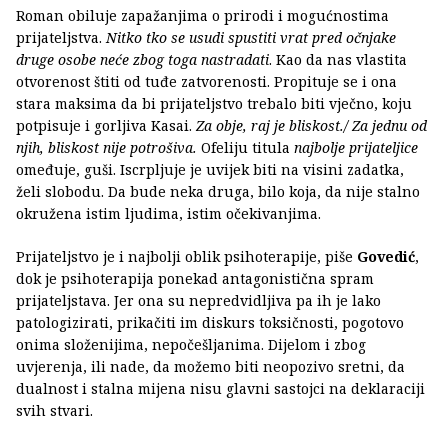
Roman obiluje zapažanjima o prirodi i mogućnostima
prijateljstva.
Nitko tko se usudi spustiti vrat pred očnjake
druge osobe neće zbog toga nastradati
. Kao da nas vlastita
otvorenost štiti od tuđe zatvorenosti. Propituje se i ona
stara maksima da bi prijateljstvo trebalo biti vječno, koju
potpisuje i gorljiva Kasai.
Za obje, raj je bliskost./ Za jednu od
njih, bliskost nije potrošiva.
Ofeliju titula
najbolje prijateljice
omeđuje, guši. Iscrpljuje je uvijek biti na visini zadatka,
želi slobodu. Da bude neka druga, bilo koja, da nije stalno
okružena istim ljudima, istim očekivanjima.
Prijateljstvo je i najbolji oblik psihoterapije, piše
Govedić
,
dok je psihoterapija ponekad antagonistična spram
prijateljstava. Jer ona su nepredvidljiva pa ih je lako
patologizirati, prikačiti im diskurs toksičnosti, pogotovo
onima složenijima, nepočešljanima. Dijelom i zbog
uvjerenja, ili nade, da možemo biti neopozivo sretni, da
dualnost i stalna mijena nisu glavni sastojci na deklaraciji
svih stvari.