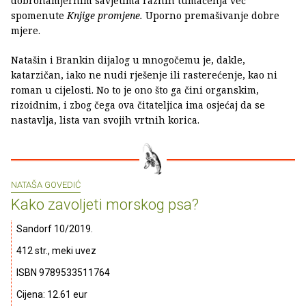
dobronamjernim savjetima raznih tumačenja već
spomenute
Knjige promjene.
Uporno premašivanje dobre
mjere.
Natašin i Brankin dijalog u mnogočemu je, dakle,
katarzičan, iako ne nudi rješenje ili rasterećenje, kao ni
roman u cijelosti. No to je ono što ga čini organskim,
rizoidnim, i zbog čega ova čitateljica ima osjećaj da se
nastavlja, lista van svojih vrtnih korica.
NATAŠA GOVEDIĆ
Kako zavoljeti morskog psa?
Sandorf 10/2019.
412 str., meki uvez
ISBN 9789533511764
Cijena: 12.61 eur