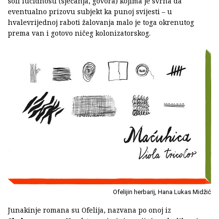
soli lucidnosti (sjećanja, govora) kojima je svrha da
eventualno prizovu subjekt ka punoj svijesti – u
hvalevrijednoj raboti žalovanja malo je toga okrenutog
prema van i gotovo ničeg kolonizatorskog.
Ofelijin herbarij, Hana Lukas Midžić
Junakinje romana su Ofelija, nazvana po onoj iz