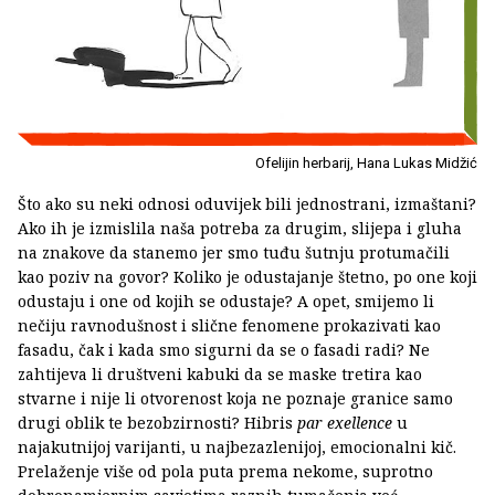
Ofelijin herbarij, Hana Lukas Midžić
Što ako su neki odnosi oduvijek bili jednostrani, izmaštani?
Ako ih je izmislila naša potreba za drugim, slijepa i gluha
na znakove da stanemo jer smo tuđu šutnju protumačili
kao poziv na govor? Koliko je odustajanje štetno, po one koji
odustaju i one od kojih se odustaje? A opet, smijemo li
nečiju ravnodušnost i slične fenomene prokazivati kao
fasadu, čak i kada smo sigurni da se o fasadi radi? Ne
zahtijeva li društveni kabuki da se maske tretira kao
stvarne i nije li otvorenost koja ne poznaje granice samo
drugi oblik te bezobzirnosti? Hibris
par exellence
u
najakutnijoj varijanti, u najbezazlenijoj, emocionalni kič.
Prelaženje više od pola puta prema nekome, suprotno