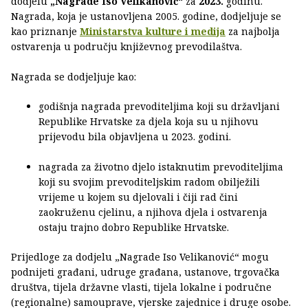
dodjelu
„Nagrade Iso Velikanović“
za
2023.
godinu.
Nagrada, koja je ustanovljena 2005. godine, dodjeljuje se
kao priznanje
Ministarstva kulture i medija
za najbolja
ostvarenja u području književnog prevodilaštva.
Nagrada se dodjeljuje kao:
godišnja nagrada prevoditeljima koji su državljani
Republike Hrvatske za djela koja su u njihovu
prijevodu bila objavljena u 2023. godini.
nagrada za životno djelo istaknutim prevoditeljima
koji su svojim prevoditeljskim radom obilježili
vrijeme u kojem su djelovali i čiji rad čini
zaokruženu cjelinu, a njihova djela i ostvarenja
ostaju trajno dobro Republike Hrvatske.
Prijedloge za dodjelu „Nagrade Iso Velikanović“ mogu
podnijeti građani, udruge građana, ustanove, trgovačka
društva, tijela državne vlasti, tijela lokalne i područne
(regionalne) samouprave, vjerske zajednice i druge osobe.