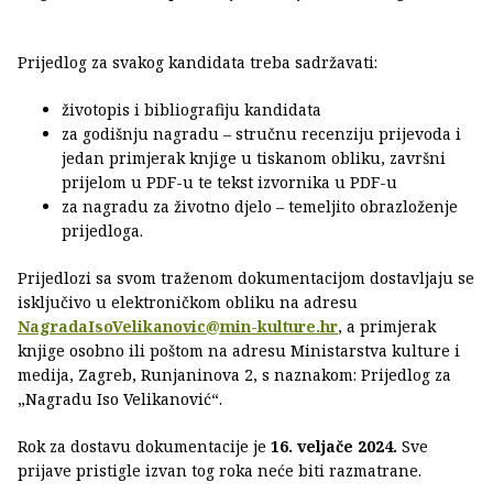
Prijedlog za svakog kandidata treba sadržavati:
životopis i bibliografiju kandidata
za godišnju nagradu – stručnu recenziju prijevoda i
jedan primjerak knjige u tiskanom obliku, završni
prijelom u PDF-u te tekst izvornika u PDF-u
za nagradu za životno djelo – temeljito obrazloženje
prijedloga.
Prijedlozi sa svom traženom dokumentacijom dostavljaju se
isključivo u elektroničkom obliku na adresu
NagradaIsoVelikanovic@min-kulture.hr
, a primjerak
knjige osobno ili poštom na adresu Ministarstva kulture i
medija, Zagreb, Runjaninova 2, s naznakom: Prijedlog za
„Nagradu Iso Velikanović“.
Rok za dostavu dokumentacije je
16. veljače 2024.
Sve
prijave pristigle izvan tog roka neće biti razmatrane.