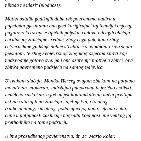
nikada ne ulazi“ (plodnost).
Motivi ostalih godišnjih doba tek povremeno nadiru u
pojedinim pjesmama naizgled korigirajući taj temeljni osjećaj,
pogotovo kroz opise tipičnih poljskih radova i drugih običaja
ruralne joj zavičajne sredine, zbog čega pak, kao i zbog
četveročlane godišnje dobne strukture s uvodnom i završnom
pjesmom, te zbog svojevrsnog zlogukog osjećaja smrti koji
nadsvođuje gotovo sve, pa i one ozarenije motive u zbirci, ova
zbirka povremeno podsjeća na samog Galovića.
U svakom slučaju, Monika Herceg svojom zbirkom na potpuno
inovativan, moderan, sadržajno punokrvan te jezično i stilski
neviđeno raskošan, a još uvijek komunikativan način pristupa
ustvari staroj temi zavičaja i djetinjstva, i to onog
tradicionalnog, ruralnog, podarujući joj novo, cifrano ruho,
čime u potpunosti zaslužuje nagradu koja nosi ime velikog joj
prethodnika na tome području.
U ime prosudbenog povjerenstva, dr. sc. Mario Kolar,