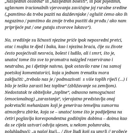
„nasljednih osobina“ ili „nasljednih bolesti“, ili pak pojedinih,
uglavnom iracionalnih vjerovanja zavičajne joj ruralne sredine
(„pamtimo da treba paziti na daždevnjake / oglušit ćemo ako ih
nagazimo / pamtimo da zmije treba pustiti da prođu / ako nam
pripriječe put / one gutaju stvorove lukavo“).
No, središnje su ličnosti njezine priče ipak neposredni pretci,
otac i majka te djed i baka, kao i njezina braća, čije su živote
često posjećivali nesreća, bolest i ludilo, ali i smrt, što je,
unatoč tome što sve to promatra naizgled rezervirano i
neutralno, pa i djetinje naivno, ipak ostavilo rane i na samoj
poetskoj komentatorici, koja u jednom trenutku mora
zaključiti: „trebalo nas je / podmazivati s više toplih riječi (…) i
bilo je teško zarasti bez topline“ (zbližavanje sa zemljom).
Nedostatak te obiteljske „topline“, odnosno nemogućnost
(emocionalnog) „zarastanja“, vjerojatno predstavlja onaj
pokretački mehanizam koji je generirao temeljnu sumornu
atmosferu zbirke, koja se – unatoč tome što je podijeljena na
četiri poglavlja korespondentna godišnjim dobima – doima kao
da se cijela ustvari odvija ujesen, u nekom polumraku,
poluhladnoći: „u našoj kući… / žive ljudi koji su umrli // proljeće