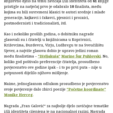
književno djelo na temu zavičaja i/ili identiteta od
61
knjige
pristigle na natječaj prvo je odabralo
10
finalista, među
kojima su bili suvremeni klasici te autori srednje i mlađe
generacije, kajkavci i čakavci, pjesnici i prozaici,
postmodernisti i tradicionalisti, itd.
Kao i nekoliko prošlih godina, o dobitniku nagrade
glasovali su i čitatelji u knjižnicama u Koprivnici,
Križevcima, Đurđevcu, Virju, Ludbregu te na Sveučilištu
Sjever, a najviše glasova dobio je upravo jedini roman
među finalistima –
"Divljakuša"
Marine Šur Puhlovski
. No,
koliko god poštivalo preferencije čitatelja, prosudbeno
povjerenstvo ove godine ipak – i to po prvi puta – nije u
potpunosti dijelilo njihovo mišljenje.
Naime, jednoglasnom odlukom prosudbeno je povjerenstvo
svoje povjerenje dalo zbirci poezije
"Početne koordinate"
Monike Herceg
.
Nagrada „Fran Galović“ za najbolje djelo zavičajne tematike
i/ili identiteta cijenjena je na nacionalnoj razini. Nagrada