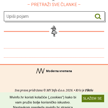
– PRETRAŽI SVE ČLANKE –
Moderna vremena
Sva prava pridržana © MV Info d.o.o. 2026. • Kriv je
Fiktiv
Mvinfo.hr koristi kolačiće („cookies“) kako bi
SLAŽEM SE
O nama
•
Pomoć
•
Uvjeti korištenja
•
RSS kanali
vam pružio bolje korisničko iskustvo.
Nastavkom pregleda mvinfo.hr stranica