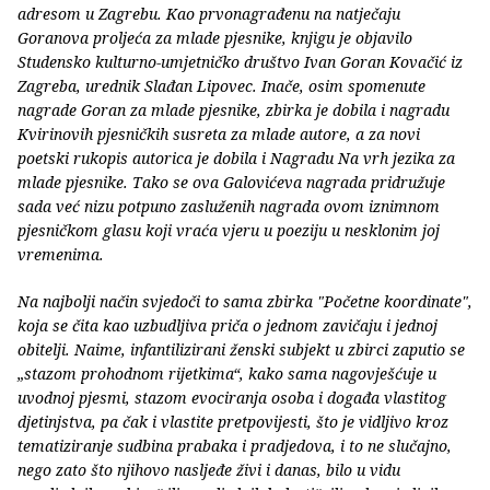
adresom u Zagrebu. Kao prvonagrađenu na natječaju
Goranova proljeća za mlade pjesnike, knjigu je objavilo
Studensko kulturno-umjetničko društvo Ivan Goran Kovačić iz
Zagreba, urednik Slađan Lipovec. Inače, osim spomenute
nagrade Goran za mlade pjesnike, zbirka je dobila i nagradu
Kvirinovih pjesničkih susreta za mlade autore, a za novi
poetski rukopis autorica je dobila i Nagradu Na vrh jezika za
mlade pjesnike. Tako se ova Galovićeva nagrada pridružuje
sada već nizu potpuno zasluženih nagrada ovom iznimnom
pjesničkom glasu koji vraća vjeru u poeziju u nesklonim joj
vremenima.
Na najbolji način svjedoči to sama zbirka "Početne koordinate",
koja se čita kao uzbudljiva priča o jednom zavičaju i jednoj
obitelji. Naime, infantilizirani ženski subjekt u zbirci zaputio se
„stazom prohodnom rijetkima“, kako sama nagovješćuje u
uvodnoj pjesmi, stazom evociranja osoba i događa vlastitog
djetinjstva, pa čak i vlastite pretpovijesti, što je vidljivo kroz
tematiziranje sudbina prabaka i pradjedova, i to ne slučajno,
nego zato što njihovo nasljeđe živi i danas, bilo u vidu