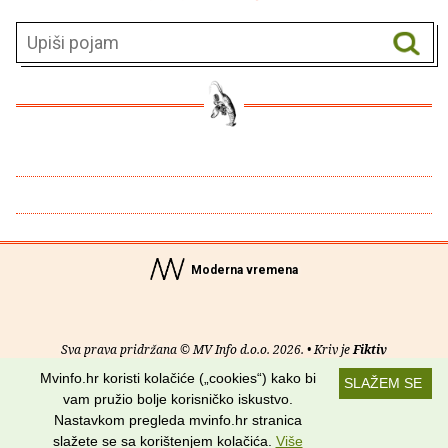
Moderna vremena
Sva prava pridržana © MV Info d.o.o. 2026. • Kriv je
Fiktiv
Mvinfo.hr koristi kolačiće („cookies“) kako bi
SLAŽEM SE
O nama
•
Pomoć
•
Uvjeti korištenja
•
RSS kanali
vam pružio bolje korisničko iskustvo.
Nastavkom pregleda mvinfo.hr stranica
Potraži nas na:
slažete se sa korištenjem kolačića.
Više