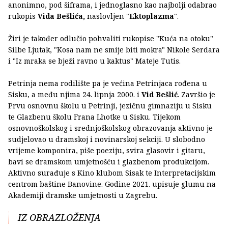
anonimno, pod šiframa, i jednoglasno kao najbolji odabrao
rukopis
Vida Bešlića,
naslovljen "
Ektoplazma
".
Žiri je također odlučio pohvaliti rukopise "Kuća na otoku"
Silbe Ljutak, "Kosa nam ne smije biti mokra" Nikole Serdara
i "Iz mraka se bježi ravno u kaktus" Mateje Tutis.
Petrinja nema rodilište pa je većina Petrinjaca rođena u
Sisku, a među njima 24. lipnja 2000. i
Vid Bešlić
. Završio je
Prvu osnovnu školu u Petrinji, jezičnu gimnaziju u Sisku
te Glazbenu školu Frana Lhotke u Sisku. Tijekom
osnovnoškolskog i srednjoškolskog obrazovanja aktivno je
sudjelovao u dramskoj i novinarskoj sekciji. U slobodno
vrijeme komponira, piše poeziju, svira glasovir i gitaru,
bavi se dramskom umjetnošću i glazbenom produkcijom.
Aktivno surađuje s Kino klubom Sisak te Interpretacijskim
centrom baštine Banovine. Godine 2021. upisuje glumu na
Akademiji dramske umjetnosti u Zagrebu.
IZ OBRAZLOŽENJA