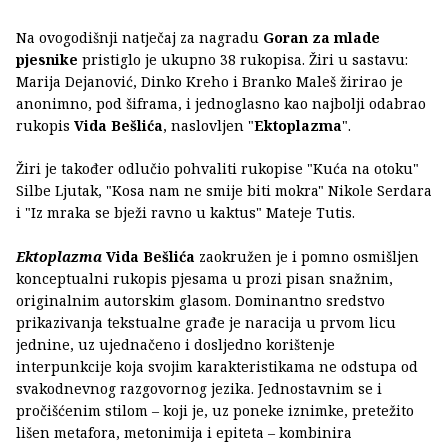
Na ovogodišnji natječaj za nagradu
Goran za mlade
pjesnike
pristiglo je ukupno 38 rukopisa. Žiri u sastavu:
Marija Dejanović, Dinko Kreho i Branko Maleš žirirao je
anonimno, pod šiframa, i jednoglasno kao najbolji odabrao
rukopis
Vida Bešlića
, naslovljen "
Ektoplazma
".
Žiri je također odlučio pohvaliti rukopise "Kuća na otoku"
Silbe Ljutak, "Kosa nam ne smije biti mokra" Nikole Serdara
i "Iz mraka se bježi ravno u kaktus" Mateje Tutis.
Ektoplazma
Vida Bešlića
zaokružen je i pomno osmišljen
konceptualni rukopis pjesama u prozi pisan snažnim,
originalnim autorskim glasom. Dominantno sredstvo
prikazivanja tekstualne građe je naracija u prvom licu
jednine, uz ujednačeno i dosljedno korištenje
interpunkcije koja svojim karakteristikama ne odstupa od
svakodnevnog razgovornog jezika. Jednostavnim se i
pročišćenim stilom – koji je, uz poneke iznimke, pretežito
lišen metafora, metonimija i epiteta – kombinira