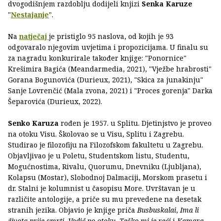
dvogodišnjem razdoblju dodijeli knjizi
Senka Karuze
"
Nestajanje
".
Na
natječaj
je pristiglo 95 naslova, od kojih je 93
odgovaralo njegovim uvjetima i propozicijama. U finalu su
za nagradu konkurirale također knjige: "Ponornice"
Krešimira Bagića (Meandarmedia, 2021), "Vježbe hrabrosti"
Gorana Bogunovića (Durieux, 2021), "Skica za junakinju"
Sanje Lovrenčić (Mala zvona, 2021) i "Proces gorenja" Darka
Šeparovića (Durieux, 2022).
Senko Karuza
rođen je 1957. u Splitu. Djetinjstvo je proveo
na otoku Visu. Školovao se u Visu, Splitu i Zagrebu.
Studirao je filozofiju na Filozofskom fakultetu u Zagrebu.
Objavljivao je u Poletu, Studentskom listu, Studentu,
Mogućnostima, Rivalu, Quorumu, Dnevniku (Ljubljana),
Kolapsu (Mostar), Slobodnoj Dalmaciji, Morskom prasetu i
dr. Stalni je kolumnist u časopisu More. Uvrštavan je u
različite antologije, a priče su mu prevedene na desetak
stranih jezika. Objavio je knjige priča
Busbuskalai
,
Ima li
života prije smrti, Vodič po otoku, Teško mi je reći
i
Kamara