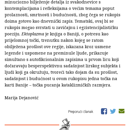
minuciozno bilježenje detalja iz svakodnevice s
kontemplacijama i refleksijama o većim temama poput
prolaznosti, smrtnosti i budućnosti, zbog čega se rukopis
doima gotovo kao dnevnički zapis. Tematski, ovaj bi se
rukopis mogao svrstati u zavičajnu i egzistencijalističku
poeziju.
Ektoplazma
je knjiga o Baniji, o potresu kao
prijelomnoj točki, trenutku nakon kojeg se ratom
obilježena prošlost ove regije, iskazana kroz usmene
legende i uspomene na preminule ljude, prikazuje
simultano s autofikcionalnim zapisima u prvom licu koji
dočaravaju besperspektivnu sadašnjost lirskog subjekta i
ljudi koji ga okružuju, tvoreći tako dojam da su prošlost,
sadašnjost i budućnost u ovom rukopisu jedna točka na
karti Banije – točka pucanja kataklizmičkih razmjera.
Marija Dejanović
Preporuči članak