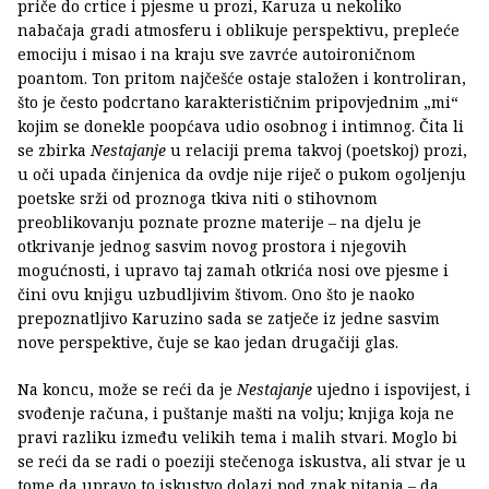
priče do crtice i pjesme u prozi, Karuza u nekoliko
nabačaja gradi atmosferu i oblikuje perspektivu, prepleće
emociju i misao i na kraju sve zavrće autoironičnom
poantom. Ton pritom najčešće ostaje staložen i kontroliran,
što je često podcrtano karakterističnim pripovjednim „mi“
kojim se donekle poopćava udio osobnog i intimnog. Čita li
se zbirka
Nestajanje
u relaciji prema takvoj (poetskoj) prozi,
u oči upada činjenica da ovdje nije riječ o pukom ogoljenju
poetske srži od proznoga tkiva niti o stihovnom
preoblikovanju poznate prozne materije – na djelu je
otkrivanje jednog sasvim novog prostora i njegovih
mogućnosti, i upravo taj zamah otkrića nosi ove pjesme i
čini ovu knjigu uzbudljivim štivom. Ono što je naoko
prepoznatljivo Karuzino sada se zatječe iz jedne sasvim
nove perspektive, čuje se kao jedan drugačiji glas.
Na koncu, može se reći da je
Nestajanje
ujedno i ispovijest, i
svođenje računa, i puštanje mašti na volju; knjiga koja ne
pravi razliku između velikih tema i malih stvari. Moglo bi
se reći da se radi o poeziji stečenoga iskustva, ali stvar je u
tome da upravo to iskustvo dolazi pod znak pitanja – da