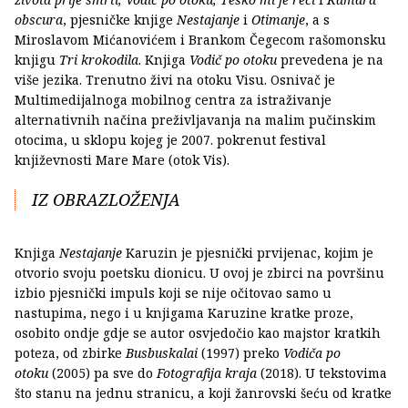
obscura
, pjesničke knjige
Nestajanje
i
Otimanje
, a s
Miroslavom Mićanovićem i Brankom Čegecom rašomonsku
knjigu
Tri krokodila
. Knjiga
Vodič po otoku
prevedena je na
više jezika. Trenutno živi na otoku Visu. Osnivač je
Multimedijalnoga mobilnog centra za istraživanje
alternativnih načina preživljavanja na malim pučinskim
otocima, u sklopu kojeg je 2007. pokrenut festival
književnosti Mare Mare (otok Vis).
IZ OBRAZLOŽENJA
Knjiga
Nestajanje
Karuzin je pjesnički prvijenac, kojim je
otvorio svoju poetsku dionicu. U ovoj je zbirci na površinu
izbio pjesnički impuls koji se nije očitovao samo u
nastupima, nego i u knjigama Karuzine kratke proze,
osobito ondje gdje se autor osvjedočio kao majstor kratkih
poteza, od zbirke
Busbuskalai
(1997) preko
Vodiča po
otoku
(2005) pa sve do
Fotografija kraja
(2018). U tekstovima
što stanu na jednu stranicu, a koji žanrovski šeću od kratke