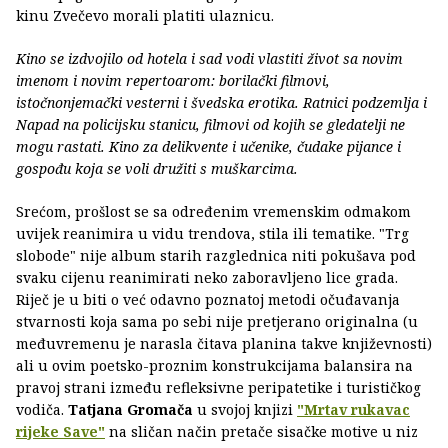
kinu Zvečevo morali platiti ulaznicu.
Kino se izdvojilo od hotela i sad vodi vlastiti život sa novim
imenom i novim repertoarom: borilački filmovi,
istočnonjemački vesterni i švedska erotika. Ratnici podzemlja i
Napad na policijsku stanicu, filmovi od kojih se gledatelji ne
mogu rastati. Kino za delikvente i učenike, čudake pijance i
gospođu koja se voli družiti s muškarcima.
Srećom, prošlost se sa određenim vremenskim odmakom
uvijek reanimira u vidu trendova, stila ili tematike. "Trg
slobode" nije album starih razglednica niti pokušava pod
svaku cijenu reanimirati neko zaboravljeno lice grada.
Riječ je u biti o već odavno poznatoj metodi očuđavanja
stvarnosti koja sama po sebi nije pretjerano originalna (u
međuvremenu je narasla čitava planina takve književnosti)
ali u ovim poetsko-proznim konstrukcijama balansira na
pravoj strani između refleksivne peripatetike i turističkog
vodiča.
Tatjana Gromača
u svojoj knjizi
"Mrtav rukavac
rijeke Save"
na sličan način pretače sisačke motive u niz