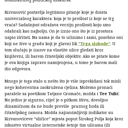
Rizvanović postavlja legitimno pitanje koje je doista
univerzalnog karaktera: koja je to prošlost iz koje se trg
vraća? Sadašnjost odražava verziju prošlosti koju smo
odabrali kao najbolju. On je iznio ono što je iz prostora
uspio iščitati. Na nama je da to učinimo i sami, posebno oni
koji ne žive u gradu koji je glavni lik
"Trga slobode"
. U
tom slučaju je izazov na vlastite ulice gledati kroz
književni, ili barem čitateljski objektiv. Ako se pitate kome
je ova knjiga zapravo namijenjena, u tome je barem mali
dio odgovora.
Mnogo je toga stalo u nešto što je više isprekidani tok misli
nego koherentna zaokružena cjelina. Možemo pronaći
paralele sa poetikom Tatjane Gromače, možda i
Tee Tulić
.
No jedno je sigurno, riječ je o pitkom štivu, dovoljno
dinamičnom da ne bude previše praznog hoda ili
čitateljskog zamora. Možda najzanimljiviji indikator su
Rizvanovićeve “sličice” mjesta poput Širokog Polja koja kroz
iskustvo virtualne internetske šetnje tim ulicama (ili