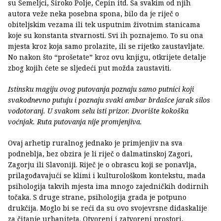
su Semeljci, Široko Polje, Čepin itd. Sa svakim od njih
autora veže neka posebna spona, bilo da je riječ o
obiteljskim vezama ili tek usputnim životnim stanicama
koje su konstanta stvarnosti. Svi ih poznajemo. To su ona
mjesta kroz koja samo prolazite, ili se rijetko zaustavljate.
No nakon što “prošetate” kroz ovu knjigu, otkrijete detalje
zbog kojih ćete se sljedeći put možda zaustaviti.
Istinsku magiju ovog putovanja poznaju samo putnici koji
svakodnevno putuju i poznaju svaki ambar brdašce jarak silos
vodotoranj. U svakom selu isti prizor. Dvorište kokoška
voćnjak. Ruta putovanja nije promjenjiva.
Ovaj arhetip ruralnog jednako je primjenjiv na sva
podneblja, bez obzira je li riječ o dalmatinskoj Zagori,
Zagorju ili Slavoniji. Riječ je o obrascu koji se ponavlja,
prilagođavajući se klimi i kulturološkom kontekstu, mada
psihologija takvih mjesta ima mnogo zajedničkih dodirnih
točaka. S druge strane, psihologija grada je potpuno
drukčija. Moglo bi se reći da su ovo svojevrsne didaskalije
za čitanje urbaniteta. Otvoreni i zatvoreni prostori,