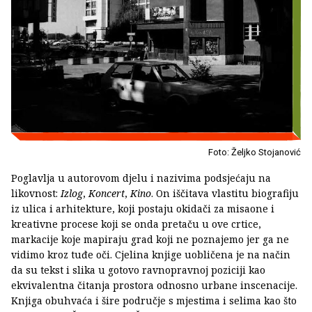
Foto: Željko Stojanović
Poglavlja u autorovom djelu i nazivima podsjećaju na
likovnost:
Izlog
,
Koncert
,
Kino
. On iščitava vlastitu biografiju
iz ulica i arhitekture, koji postaju okidači za misaone i
kreativne procese koji se onda pretaču u ove crtice,
markacije koje mapiraju grad koji ne poznajemo jer ga ne
vidimo kroz tuđe oči. Cjelina knjige uobličena je na način
da su tekst i slika u gotovo ravnopravnoj poziciji kao
ekvivalentna čitanja prostora odnosno urbane inscenacije.
Knjiga obuhvaća i šire područje s mjestima i selima kao što