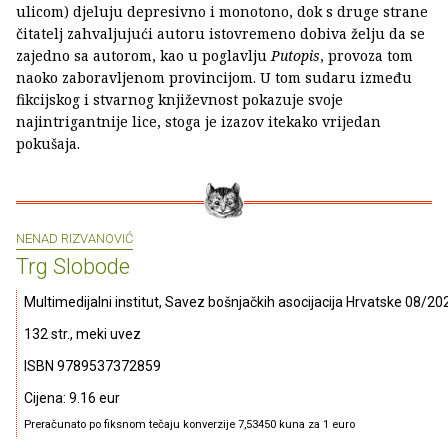
ulicom) djeluju depresivno i monotono, dok s druge strane
čitatelj zahvaljujući autoru istovremeno dobiva želju da se
zajedno sa autorom, kao u poglavlju
Putopis
, provoza tom
naoko zaboravljenom provincijom. U tom sudaru između
fikcijskog i stvarnog književnost pokazuje svoje
najintrigantnije lice, stoga je izazov itekako vrijedan
pokušaja.
NENAD RIZVANOVIĆ
Trg Slobode
Multimedijalni institut, Savez bošnjačkih asocijacija Hrvatske 08/20
132 str., meki uvez
ISBN 9789537372859
Cijena: 9.16 eur
Preračunato po fiksnom tečaju konverzije 7,53450 kuna za 1 euro