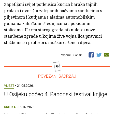
Zapetljani svijet potleušica kućica baraka tajnih
prolaza i dvorišta zatrpanih bačvama sanducima s
piljevinom i kutijama s alatima automobilskim
gumama zahrđalim štednjacima i pokidanim
stolicama. U srcu starog grada niknule su nove
stambene zgrade u kojima žive vojna lica pravnici
službenice i profesori: muškarci žene i djeca.
Preporuči članak
– POVEZANI SADRŽAJ –
VIJEST
• 21.05.2026.
U Osijeku počeo 4. Panonski festival knjige
KRITIKA
• 09.02.2026.