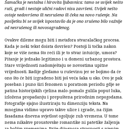
Šamačka je nestalna i hirovita ljubavnica: tamo se uvijek nešto
ruši, gradi i nestaje ulični radovi nisu završeni. Uvijek nešto
ostaje nedovršeno ili nesrušeno ili čeka na novo rušenje. Na
posljetku bi se uvijek ispostavilo da je ono srušeno bilo važnije
od nesrušenog ili novosagrađenog.
Ovakve dileme mogu biti i metafora stvaralačkog procesa.
Kada je neki tekst doista dovršen? Postoji li točka nakon
koje se više nema što reći ili je to stvar intuicije, umora?
Pitanje je jednako legitimno i u domeni urbanog prostora.
Stare vrijednosti nadomještaju se novostima upitne
vrijednosti. Radije gledamo u ruševinu jer se bojimo da će
ono što će biti izgrađeno biti još veća šaka u oko. Ovo je pak
poseban i puno širi fenomen u poratnom periodu gdje se
patina historijskih cjelina malo-pomalo gulila poput luka,
izložena propadanju i prepuštena prirodnim nepogodama.
Fotografije sjajno ilustriraju tu dimenziju teksta. Na
mnogima vidimo upravo takve ulice i zgrade, na čijim
fasadama dnevna svjetlost ogoljuje zub vremena. U tome
nema nikakve proustovske romantike ni patetike žaljenja
za boljim vremenima. Prije dijagnoza stvarnosti s njenim