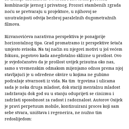
kombinacije javnog i privatnog. Prozori stambenih zgrada
noću se pretvaraju u projektore, u njihovoj se
unutrašnjosti odvija bezbroj paralelnih dugometražnih
filmova.
Rizvanovićeva narativna perspektiva je ponajprije
horizontalnog tipa. Grad promatramo iz perspektive šetača
umjesto svisoka. Na taj način su njegovi motivi u još većem
fokusu, pogotovo kada anegdotalno sklizne u prošlost. Ovo
je svjedočanstvo da je prošlost uvijek prisutna oko nas,
samo s vremenskim odmakom mijenjamo odnos prema njoj
stavljajući je u određene okvire u kojima ne gubimo
podražaje stvarnosti iz vida. Na tim trgovima i ulicama
sada je neka druga mladost, dok stariji mentalnu mladost
zadržavaju dok god su u stanju oduprijeti se cinizmu i
zadržati sposobnost za radost i radoznalost. Autorov Osijek
je pravi perpetuum mobile, kontinuirani proces koji sam
sebe stvara, uništava i regenerira, ne nužno tim
redoslijedom: