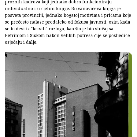
proznih kadrova koji jednako dobro funkcioniraju
individualno i u cjelini knjige. Rizvanovićeva knjiga je
posveta provinciji, jednako bogatoj motivima i pričama koje
se prečesto nalaze predaleko od fokusa javnosti, osim kada
se to desi iz "krivih" razloga, kao što je bio slučaj sa
Petrinjom i Siskom nakon velikih potresa čije se posljedice
osjećaju i dalje.