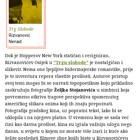
Trg Slobode
Rizvanović
Nenad
Dok je Hopperov New York statičan i rezigniran,
Rizvanovićev Osijek u
"Trgu slobode"
je nostalgičan i
slikovit. Nema one ljepljive bidermajerske romantike, prije
je to inventura repera vlastite prošlosti. Autorov pristup
ovoj temi mogao bi se nazvati topopoetikom koju prikladno
zaokružuju fotografije
Željka Stojanovića
u simbiozi koja
povremeno otkriva tragove perspektiva spomenutog
američkog slikara onima koji ih znaju prepoznati.
Fotografija gradskog kina, uz popratni tekst, lako bi se
uklopila i na njegovo platno. U vremenu koje se sada već
čini kao davna prošlost, kina su igrala važniju ulogu nego
danas, u svijetu u kojem ne morate više izaći iz kuće ako
želite pogledati filmove zbog kojih biste u Rizvanovićevu