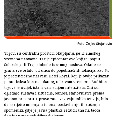
Foto: Željko Stojanović
Trgovi su centralni prostori okupljanja još iz rimskog
vremena naovamo. Trg je epicentar ove knjige, poput
Solarskog ili Trga slobode iz samog naslova. Odatle se
grana sve ostalo, od ulica do pojedinačnih lokacija, kao što
je pretenciozno nazvani Hotel Royal, koji je ovdje prikazan
poput kakva kita nasukanog u krivom vremenu. Sudbina
trgova je uvijek ista, s varijacijom intenziteta. Oni su
ogledalo sustava i situacije, odnosa stanovništva prema
javnom prostoru. Upravo zato izazivaju toliko tenzija, bilo
da je riječ o mijenjaju imena, postavljanju ili rušenju
spomenika gdje je javna plastika reducirana na taoca
dominantnog političkog diskursa.