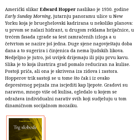
Američki slikar
Edward Hopper
naslikao je 1930. godine
Early Sunday Morning
, jutarnju panoramu ulice u New
Yorku koja je brueghelovski kadrirana u nekoliko planova:
u prvom se nalazi hidrant, u drugom reklama brijačnice, u
trećem fasada zgrade sa šest zamračenih izloga a u
četvrtom se nazire još jedna. Duge sjene nagovještaju doba
dana a to sugerira i činjenica da nema ljudskih likova.
Nedjeljno je jutro, još uvijek drijemaju ili piju prvu kavu.
Slika je to koja ilustrira grad pomalo reduciran na kulise.
Postoji priča, ali ona je skrivena iza zidova i zastora.
Hopperov trik sastoji se u tome što čak i iz ovako
depresivnog pejzaža zna iscjediti kap ljepote. Gradovi su
naravno, mnogo više od kulisa, ogledalo u kojem se
odražava individualni narativ svih koji sudjeluju u tom
dinamičnom socijalnom mozaiku.