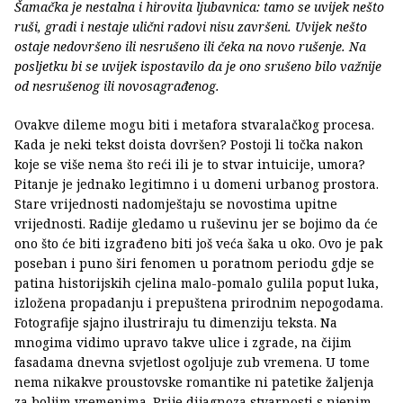
Šamačka je nestalna i hirovita ljubavnica: tamo se uvijek nešto
ruši, gradi i nestaje ulični radovi nisu završeni. Uvijek nešto
ostaje nedovršeno ili nesrušeno ili čeka na novo rušenje. Na
posljetku bi se uvijek ispostavilo da je ono srušeno bilo važnije
od nesrušenog ili novosagrađenog.
Ovakve dileme mogu biti i metafora stvaralačkog procesa.
Kada je neki tekst doista dovršen? Postoji li točka nakon
koje se više nema što reći ili je to stvar intuicije, umora?
Pitanje je jednako legitimno i u domeni urbanog prostora.
Stare vrijednosti nadomještaju se novostima upitne
vrijednosti. Radije gledamo u ruševinu jer se bojimo da će
ono što će biti izgrađeno biti još veća šaka u oko. Ovo je pak
poseban i puno širi fenomen u poratnom periodu gdje se
patina historijskih cjelina malo-pomalo gulila poput luka,
izložena propadanju i prepuštena prirodnim nepogodama.
Fotografije sjajno ilustriraju tu dimenziju teksta. Na
mnogima vidimo upravo takve ulice i zgrade, na čijim
fasadama dnevna svjetlost ogoljuje zub vremena. U tome
nema nikakve proustovske romantike ni patetike žaljenja
za boljim vremenima. Prije dijagnoza stvarnosti s njenim