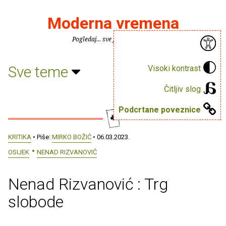
Moderna vremena
Pogledaj... sve je puno knjiga.
Sve teme
Visoki kontrast
Čitljiv slog
Podcrtane poveznice
KRITIKA
• Piše:
MIRKO BOŽIĆ
• 06.03.2023.
OSIJEK
NENAD RIZVANOVIĆ
Nenad Rizvanović : Trg
slobode