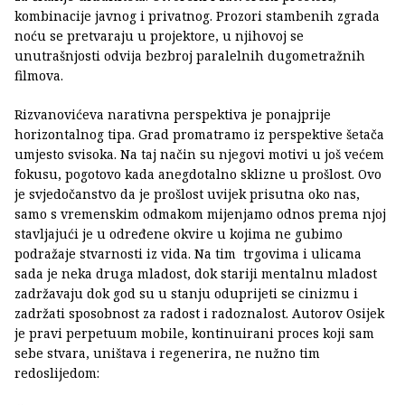
kombinacije javnog i privatnog. Prozori stambenih zgrada
noću se pretvaraju u projektore, u njihovoj se
unutrašnjosti odvija bezbroj paralelnih dugometražnih
filmova.
Rizvanovićeva narativna perspektiva je ponajprije
horizontalnog tipa. Grad promatramo iz perspektive šetača
umjesto svisoka. Na taj način su njegovi motivi u još većem
fokusu, pogotovo kada anegdotalno sklizne u prošlost. Ovo
je svjedočanstvo da je prošlost uvijek prisutna oko nas,
samo s vremenskim odmakom mijenjamo odnos prema njoj
stavljajući je u određene okvire u kojima ne gubimo
podražaje stvarnosti iz vida. Na tim trgovima i ulicama
sada je neka druga mladost, dok stariji mentalnu mladost
zadržavaju dok god su u stanju oduprijeti se cinizmu i
zadržati sposobnost za radost i radoznalost. Autorov Osijek
je pravi perpetuum mobile, kontinuirani proces koji sam
sebe stvara, uništava i regenerira, ne nužno tim
redoslijedom: