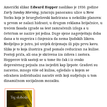
Američki slikar
Edward Hopper
naslikao je 1930. godine
Early Sunday Morning
, jutarnju panoramu ulice u New
Yorku koja je brueghelovski kadrirana u nekoliko planova:
u prvom se nalazi hidrant, u drugom reklama brijačnice, u
trećem fasada zgrade sa šest zamračenih izloga a u
četvrtom se nazire još jedna. Duge sjene nagovještaju doba
dana a to sugerira i činjenica da nema ljudskih likova.
Nedjeljno je jutro, još uvijek drijemaju ili piju prvu kavu.
Slika je to koja ilustrira grad pomalo reduciran na kulise.
Postoji priča, ali ona je skrivena iza zidova i zastora.
Hopperov trik sastoji se u tome što čak i iz ovako
depresivnog pejzaža zna iscjediti kap ljepote. Gradovi su
naravno, mnogo više od kulisa, ogledalo u kojem se
odražava individualni narativ svih koji sudjeluju u tom
dinamičnom socijalnom mozaiku.