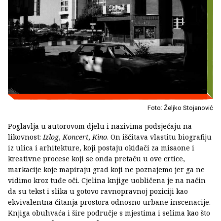
Foto: Željko Stojanović
Poglavlja u autorovom djelu i nazivima podsjećaju na
likovnost:
Izlog
,
Koncert
,
Kino
. On iščitava vlastitu biografiju
iz ulica i arhitekture, koji postaju okidači za misaone i
kreativne procese koji se onda pretaču u ove crtice,
markacije koje mapiraju grad koji ne poznajemo jer ga ne
vidimo kroz tuđe oči. Cjelina knjige uobličena je na način
da su tekst i slika u gotovo ravnopravnoj poziciji kao
ekvivalentna čitanja prostora odnosno urbane inscenacije.
Knjiga obuhvaća i šire područje s mjestima i selima kao što