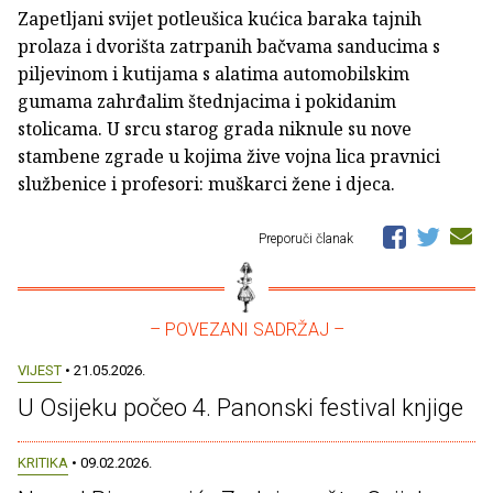
Zapetljani svijet potleušica kućica baraka tajnih
prolaza i dvorišta zatrpanih bačvama sanducima s
piljevinom i kutijama s alatima automobilskim
gumama zahrđalim štednjacima i pokidanim
stolicama. U srcu starog grada niknule su nove
stambene zgrade u kojima žive vojna lica pravnici
službenice i profesori: muškarci žene i djeca.
Preporuči članak
– POVEZANI SADRŽAJ –
VIJEST
• 21.05.2026.
U Osijeku počeo 4. Panonski festival knjige
KRITIKA
• 09.02.2026.