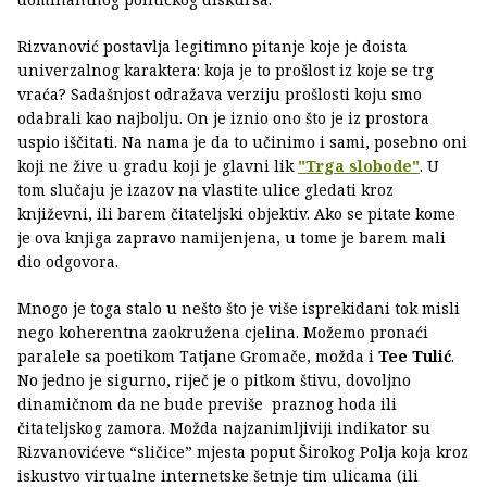
Rizvanović postavlja legitimno pitanje koje je doista
univerzalnog karaktera: koja je to prošlost iz koje se trg
vraća? Sadašnjost odražava verziju prošlosti koju smo
odabrali kao najbolju. On je iznio ono što je iz prostora
uspio iščitati. Na nama je da to učinimo i sami, posebno oni
koji ne žive u gradu koji je glavni lik
"Trga slobode"
. U
tom slučaju je izazov na vlastite ulice gledati kroz
književni, ili barem čitateljski objektiv. Ako se pitate kome
je ova knjiga zapravo namijenjena, u tome je barem mali
dio odgovora.
Mnogo je toga stalo u nešto što je više isprekidani tok misli
nego koherentna zaokružena cjelina. Možemo pronaći
paralele sa poetikom Tatjane Gromače, možda i
Tee Tulić
.
No jedno je sigurno, riječ je o pitkom štivu, dovoljno
dinamičnom da ne bude previše praznog hoda ili
čitateljskog zamora. Možda najzanimljiviji indikator su
Rizvanovićeve “sličice” mjesta poput Širokog Polja koja kroz
iskustvo virtualne internetske šetnje tim ulicama (ili