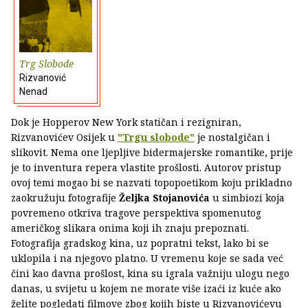
Trg Slobode
Rizvanović
Nenad
Dok je Hopperov New York statičan i rezigniran,
Rizvanovićev Osijek u
"Trgu slobode"
je nostalgičan i
slikovit. Nema one ljepljive bidermajerske romantike, prije
je to inventura repera vlastite prošlosti. Autorov pristup
ovoj temi mogao bi se nazvati topopoetikom koju prikladno
zaokružuju fotografije
Željka Stojanovića
u simbiozi koja
povremeno otkriva tragove perspektiva spomenutog
američkog slikara onima koji ih znaju prepoznati.
Fotografija gradskog kina, uz popratni tekst, lako bi se
uklopila i na njegovo platno. U vremenu koje se sada već
čini kao davna prošlost, kina su igrala važniju ulogu nego
danas, u svijetu u kojem ne morate više izaći iz kuće ako
želite pogledati filmove zbog kojih biste u Rizvanovićevu