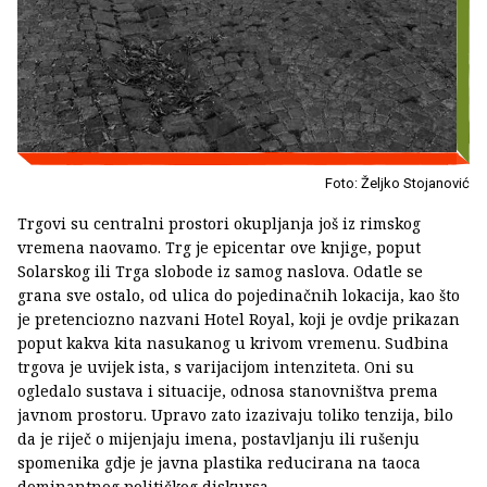
Foto: Željko Stojanović
Trgovi su centralni prostori okupljanja još iz rimskog
vremena naovamo. Trg je epicentar ove knjige, poput
Solarskog ili Trga slobode iz samog naslova. Odatle se
grana sve ostalo, od ulica do pojedinačnih lokacija, kao što
je pretenciozno nazvani Hotel Royal, koji je ovdje prikazan
poput kakva kita nasukanog u krivom vremenu. Sudbina
trgova je uvijek ista, s varijacijom intenziteta. Oni su
ogledalo sustava i situacije, odnosa stanovništva prema
javnom prostoru. Upravo zato izazivaju toliko tenzija, bilo
da je riječ o mijenjaju imena, postavljanju ili rušenju
spomenika gdje je javna plastika reducirana na taoca
dominantnog političkog diskursa.