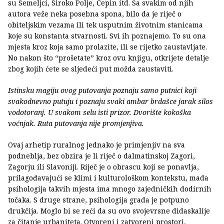
su Semeljci, Široko Polje, Čepin itd. Sa svakim od njih
autora veže neka posebna spona, bilo da je riječ o
obiteljskim vezama ili tek usputnim životnim stanicama
koje su konstanta stvarnosti. Svi ih poznajemo. To su ona
mjesta kroz koja samo prolazite, ili se rijetko zaustavljate.
No nakon što “prošetate” kroz ovu knjigu, otkrijete detalje
zbog kojih ćete se sljedeći put možda zaustaviti.
Istinsku magiju ovog putovanja poznaju samo putnici koji
svakodnevno putuju i poznaju svaki ambar brdašce jarak silos
vodotoranj. U svakom selu isti prizor. Dvorište kokoška
voćnjak. Ruta putovanja nije promjenjiva.
Ovaj arhetip ruralnog jednako je primjenjiv na sva
podneblja, bez obzira je li riječ o dalmatinskoj Zagori,
Zagorju ili Slavoniji. Riječ je o obrascu koji se ponavlja,
prilagođavajući se klimi i kulturološkom kontekstu, mada
psihologija takvih mjesta ima mnogo zajedničkih dodirnih
točaka. S druge strane, psihologija grada je potpuno
drukčija. Moglo bi se reći da su ovo svojevrsne didaskalije
za čitanje urbaniteta. Otvoreni i zatvoreni prostori,