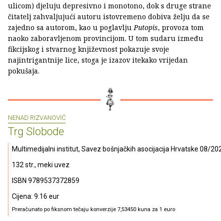
ulicom) djeluju depresivno i monotono, dok s druge strane
čitatelj zahvaljujući autoru istovremeno dobiva želju da se
zajedno sa autorom, kao u poglavlju
Putopis
, provoza tom
naoko zaboravljenom provincijom. U tom sudaru između
fikcijskog i stvarnog književnost pokazuje svoje
najintrigantnije lice, stoga je izazov itekako vrijedan
pokušaja.
NENAD RIZVANOVIĆ
Trg Slobode
Multimedijalni institut, Savez bošnjačkih asocijacija Hrvatske 08/20
132 str., meki uvez
ISBN 9789537372859
Cijena: 9.16 eur
Preračunato po fiksnom tečaju konverzije 7,53450 kuna za 1 euro