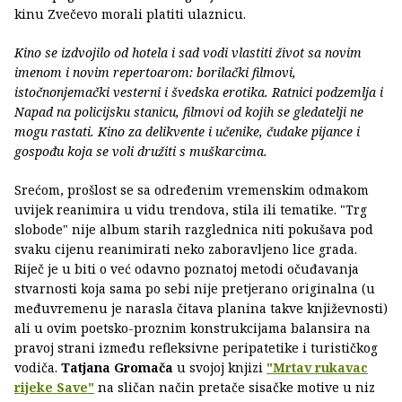
kinu Zvečevo morali platiti ulaznicu.
Kino se izdvojilo od hotela i sad vodi vlastiti život sa novim
imenom i novim repertoarom: borilački filmovi,
istočnonjemački vesterni i švedska erotika. Ratnici podzemlja i
Napad na policijsku stanicu, filmovi od kojih se gledatelji ne
mogu rastati. Kino za delikvente i učenike, čudake pijance i
gospođu koja se voli družiti s muškarcima.
Srećom, prošlost se sa određenim vremenskim odmakom
uvijek reanimira u vidu trendova, stila ili tematike. "Trg
slobode" nije album starih razglednica niti pokušava pod
svaku cijenu reanimirati neko zaboravljeno lice grada.
Riječ je u biti o već odavno poznatoj metodi očuđavanja
stvarnosti koja sama po sebi nije pretjerano originalna (u
međuvremenu je narasla čitava planina takve književnosti)
ali u ovim poetsko-proznim konstrukcijama balansira na
pravoj strani između refleksivne peripatetike i turističkog
vodiča.
Tatjana Gromača
u svojoj knjizi
"Mrtav rukavac
rijeke Save"
na sličan način pretače sisačke motive u niz