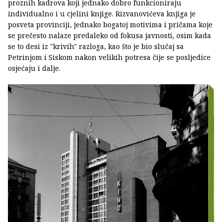
proznih kadrova koji jednako dobro funkcioniraju
individualno i u cjelini knjige. Rizvanovićeva knjiga je
posveta provinciji, jednako bogatoj motivima i pričama koje
se prečesto nalaze predaleko od fokusa javnosti, osim kada
se to desi iz "krivih" razloga, kao što je bio slučaj sa
Petrinjom i Siskom nakon velikih potresa čije se posljedice
osjećaju i dalje.