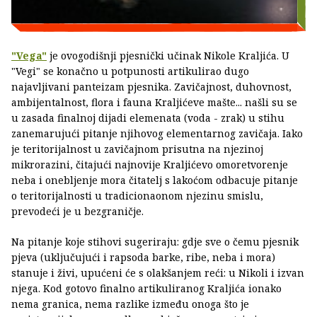
"Vega"
je ovogodišnji pjesnički učinak Nikole Kraljića. U
"Vegi" se konačno u potpunosti artikulirao dugo
najavljivani panteizam pjesnika. Zavičajnost, duhovnost,
ambijentalnost, flora i fauna Kraljićeve mašte... našli su se
u zasada finalnoj dijadi elemenata (voda - zrak) u stihu
zanemarujući pitanje njihovog elementarnog zavičaja. Iako
je teritorijalnost u zavičajnom prisutna na njezinoj
mikrorazini, čitajući najnovije Kraljićevo omoretvorenje
neba i onebljenje mora čitatelj s lakoćom odbacuje pitanje
o teritorijalnosti u tradicionaonom njezinu smislu,
prevodeći je u bezgraničje.
Na pitanje koje stihovi sugeriraju: gdje sve o čemu pjesnik
pjeva (uključujući i rapsoda barke, ribe, neba i mora)
stanuje i živi, upućeni će s olakšanjem reći: u Nikoli i izvan
njega. Kod gotovo finalno artikuliranog Kraljića ionako
nema granica, nema razlike između onoga što je