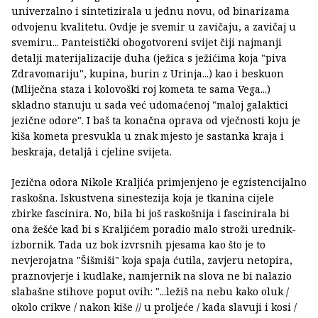
univerzalno i sintetizirala u jednu novu, od binarizama
odvojenu kvalitetu. Ovdje je svemir u zavičaju, a zavičaj u
svemiru... Panteistički obogotvoreni svijet čiji najmanji
detalji materijalizacije duha (ježica s ježićima koja "piva
Zdravomariju", kupina, burin z Urinja...) kao i beskuon
(Mliječna staza i kolovoški roj kometa te sama Vega...)
skladno stanuju u sada već udomaćenoj "maloj galaktici
jezične odore". I baš ta konačna oprava od vječnosti koju je
kiša kometa presvukla u znak mjesto je sastanka kraja i
beskraja, detaljâ i cjeline svijeta.
Jezična odora Nikole Kraljića primjenjeno je egzistencijalno
raskošna. Iskustvena sinestezija koja je tkanina cijele
zbirke fascinira. No, bila bi još raskošnija i fascinirala bi
ona žešće kad bi s Kraljićem poradio malo stroži urednik-
izbornik. Tada uz bok izvrsnih pjesama kao što je to
nevjerojatna "Šišmiši" koja spaja ćutila, zavjeru netopira,
praznovjerje i kudlake, namjernik na slova ne bi nalazio
slabašne stihove poput ovih: "...ležiš na nebu kako oluk /
okolo crikve / nakon kiše // u proljeće / kada slavuji i kosi /