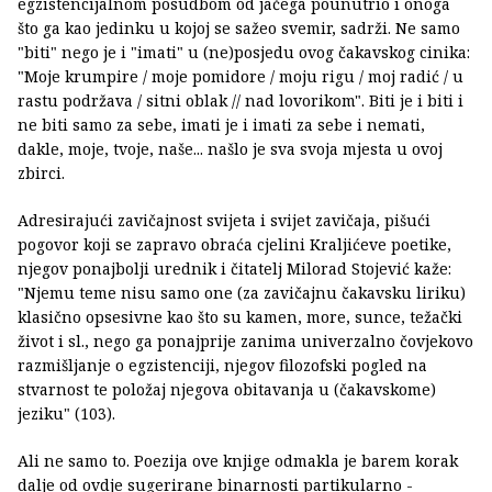
egzistencijalnom posudbom od jačega pounutrio i onoga
što ga kao jedinku u kojoj se sažeo svemir, sadrži. Ne samo
"biti" nego je i "imati" u (ne)posjedu ovog čakavskog cinika:
"Moje krumpire / moje pomidore / moju rigu / moj radić / u
rastu podržava / sitni oblak // nad lovorikom". Biti je i biti i
ne biti samo za sebe, imati je i imati za sebe i nemati,
dakle, moje, tvoje, naše... našlo je sva svoja mjesta u ovoj
zbirci.
Adresirajući zavičajnost svijeta i svijet zavičaja, pišući
pogovor koji se zapravo obraća cjelini Kraljićeve poetike,
njegov ponajbolji urednik i čitatelj Milorad Stojević kaže:
"Njemu teme nisu samo one (za zavičajnu čakavsku liriku)
klasično opsesivne kao što su kamen, more, sunce, težački
život i sl., nego ga ponajprije zanima univerzalno čovjekovo
razmišljanje o egzistenciji, njegov filozofski pogled na
stvarnost te položaj njegova obitavanja u (čakavskome)
jeziku" (103).
Ali ne samo to. Poezija ove knjige odmakla je barem korak
dalje od ovdje sugerirane binarnosti partikularno -