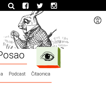
Posao
ga
Podcast
Čitaonica