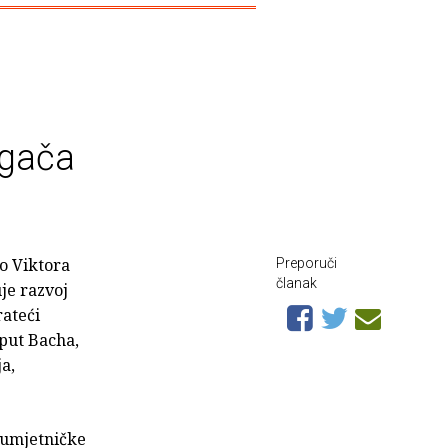
egača
lo Viktora
Preporuči
članak
je razvoj
rateći
oput Bacha,
a,
e umjetničke