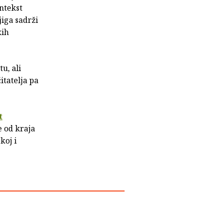
ntekst
jiga sadrži
kih
u, ali
itatelja pa
t
e od kraja
koj i