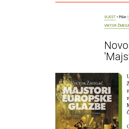
VIJEST
• Piše:
I
VIKTOR ŽMEG
Novo 
'Majs
U
Ž
n
n
Č
O