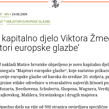
.P. - MV
• 24.06.2009.
AČ
MAJSTORI EUROPSKE GLAZBE
kapitalno djelo Viktora Žm
tori europske glazbe'
 nakladi Matice hrvatske objavljeno je novo kapitalno dje
megača "Majstori europske glazbe“, koje sustavno prikazu
ovije europske glazbe od baroka do sredine 20. stoljeća, p
jezine stilske odrednice u stvaralaštvu najvećih ličnosti p
Mozarta, Beethovena, Schuberta, Shopena, Wagnera, Verdij
ajkovskog, Mahlera, Stravinskoga i drugih majstora.
psežno djelo na više od 900 stranica osvjetljava specifičn