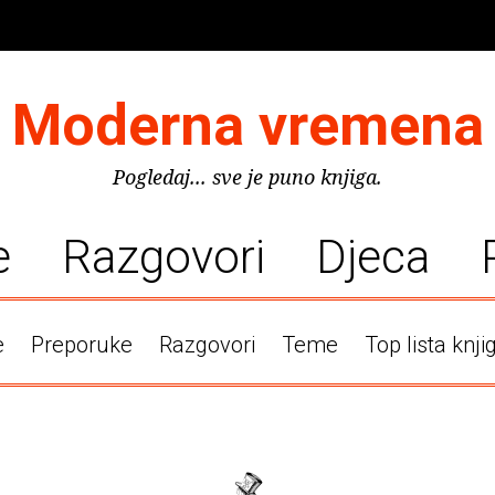
Moderna vremena
Pogledaj... sve je puno knjiga.
e
Razgovori
Djeca
e
Preporuke
Razgovori
Teme
Top lista knji