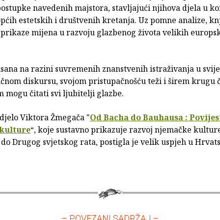
ostupke navedenih majstora, stavljajući njihova djela u ko
pćih estetskih i društvenih kretanja. Uz pomne analize, kn
 prikaze mijena u razvoju glazbenog života velikih europs
isana na razini suvremenih znanstvenih istraživanja u svijet
čnom diskursu, svojom pristupačnošću teži i širem krugu č
m mogu čitati svi ljubitelji glazbe.
djelo Viktora Žmegača "
Od Bacha do Bauhausa : Povijes
kulture
“, koje sustavno prikazuje razvoj njemačke kultur
a do Drugog svjetskog rata, postigla je velik uspjeh u Hrvats
.
– POVEZANI SADRŽAJ –