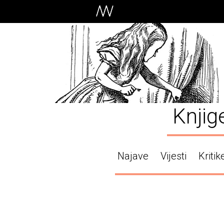
Knjig
Najave
Vijesti
Kritik