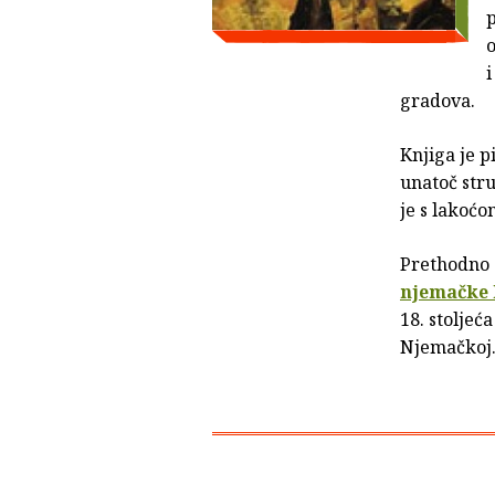
p
o
i
gradova.
Knjiga je p
unatoč stru
je s lakoćo
Prethodno 
njemačke 
18. stoljeć
Njemačkoj