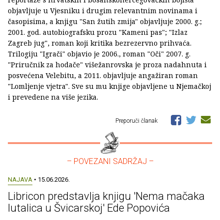
objavljuje u Vjesniku i drugim relevantnim novinama i
časopisima, a knjigu "San žutih zmija" objavljuje 2000. g.;
2001. god. autobiografsku prozu "Kameni pas"; "Izlaz
Zagreb jug", roman koji kritika bezrezervno prihvaća.
Trilogiju "Igrači" objavio je 2006., roman "Oči" 2007. g.
"Priručnik za hodače" višežanrovska je proza nadahnuta i
posvećena Velebitu, a 2011. objavljuje angažiran roman
"Lomljenje vjetra". Sve su mu knjige objavljene u Njemačkoj
i prevedene na više jezika.
Preporuči članak
– POVEZANI SADRŽAJ –
NAJAVA
• 15.06.2026.
Libricon predstavlja knjigu 'Nema mačaka
lutalica u Švicarskoj' Ede Popovića