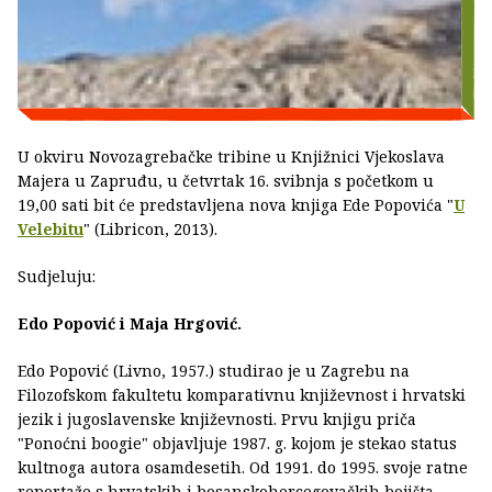
U okviru Novozagrebačke tribine u Knjižnici Vjekoslava
Majera u Zapruđu, u četvrtak 16. svibnja s početkom u
19,00 sati bit će predstavljena nova knjiga Ede Popovića "
U
Velebitu
" (Libricon, 2013).
Sudjeluju:
Edo Popović i Maja Hrgović.
Edo Popović (Livno, 1957.) studirao je u Zagrebu na
Filozofskom fakultetu komparativnu književnost i hrvatski
jezik i jugoslavenske književnosti. Prvu knjigu priča
"Ponoćni boogie" objavljuje 1987. g. kojom je stekao status
kultnoga autora osamdesetih. Od 1991. do 1995. svoje ratne
reportaže s hrvatskih i bosanskohercegovačkih bojišta