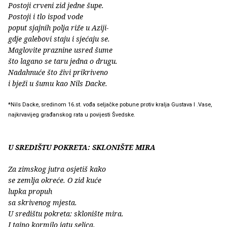
Postoji crveni zid jedne šupe.
Postoji i tlo ispod vode
poput sjajnih polja riže u Aziji-
gdje galebovi staju i sjećaju se.
Maglovite praznine usred šume
što lagano se taru jedna o drugu.
Nadahnuće što živi prikriveno
i bježi u šumu kao Nils Dacke.
*Nils Dacke, sredinom 16.st. vođa seljačke pobune protiv kralja Gustava I .Vase,
najkrvavijeg građanskog rata u povijesti Švedske.
U SREDIŠTU POKRETA: SKLONIŠTE MIRA
Za zimskog jutra osjetiš kako
se zemlja okreće. O zid kuće
lupka propuh
sa skrivenog mjesta.
U središtu pokreta: sklonište mira.
I tajno kormilo jatu selica.