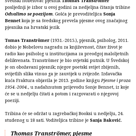
Švedski nobelovac pjesnik
Thomas Tranströmer
posljednji je izbor u ovoj godini za nedjeljna čitanja tribine
Odvalimo se poezijom
. Gošća je prevoditeljica
Sonja
Bennet
koja je sa švedskog prevela pjesme ovog značajnog
pjesnika na hrvatski jezik.
Tomas Tranströmer
(1931.-2015.), pjesnik, psiholog, 2011.
dobio je Nobelovu nagradu za književnost, čitav život je
radio kao psiholog u institucijama za preodgoj maloljetnih
delikvenata. Tranströmer je bio svjetski putnik. U Švedskoj
je on obožavani pjesnik; njegov poetski svijet zbijenih,
svijetlih slika vinuo ga je zauvijek u zvijezde. Izdavačka
kuća Fraktura objavila je 2013. godine knjigu
Pjesme i proza
1954.-2004.
, u nadahnutom prijevodu Sonje Bennet, iz koje
će se u nedjelju čitati a potom i razgovarati o njegovoj
poeziji.
Tribina će se održat u zagrebačkoj Booksi u nedjelju, 24.
studenog u 18 sati. Voditeljica tribine je
Sanja Baković.
Thomas Tranströmer, pjesme