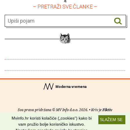
– PRETRAŽI SVE ČLANKE –
Moderna vremena
Sva prava pridržana © MV Info d.o.o. 2026. • Kriv je
Fiktiv
Mvinfo.hr koristi kolačiće („cookies“) kako bi
SLAŽEM SE
O nama
•
Pomoć
•
Uvjeti korištenja
•
RSS kanali
vam pružio bolje korisničko iskustvo.