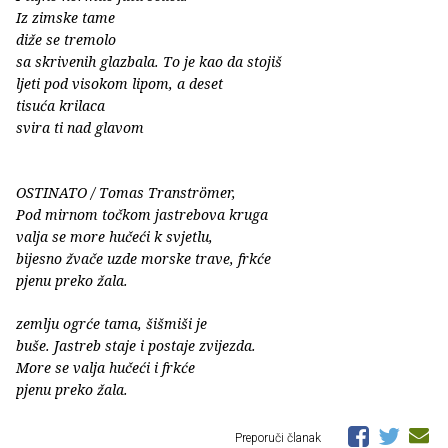
Iz zimske tame
diže se tremolo
sa skrivenih glazbala. To je kao da stojiš
ljeti pod visokom lipom, a deset
tisuća krilaca
svira ti nad glavom
OSTINATO / Tomas Tranströmer,
Pod mirnom točkom jastrebova kruga
valja se more hučeći k svjetlu,
bijesno žvače uzde morske trave, frkće
pjenu preko žala.
zemlju ogrće tama, šišmiši je
buše. Jastreb staje i postaje zvijezda.
More se valja hučeći i frkće
pjenu preko žala.
Preporuči članak