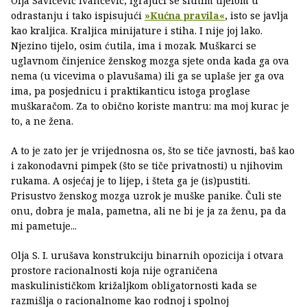
Olja Savičević Ivančević, igrajući se sitnim tijelom u
odrastanju i tako ispisujući
»Kućna pravila«
, isto se javlja
kao kraljica. Kraljica minijature i stiha. I nije joj lako.
Njezino tijelo, osim ćutila, ima i mozak. Muškarci se
uglavnom činjenice ženskog mozga sjete onda kada ga ova
nema (u vicevima o plavušama) ili ga se uplaše jer ga ova
ima, pa posjednicu i praktikanticu istoga proglase
muškaračom. Za to obično koriste mantru: ma moj kurac je
to, a ne žena.
A to je zato jer je vrijednosna os, što se tiče javnosti, baš kao
i zakonodavni pimpek (što se tiče privatnosti) u njihovim
rukama. A osjećaj je to lijep, i šteta ga je (is)pustiti.
Prisustvo ženskog mozga uzrok je muške panike. Čuli ste
onu, dobra je mala, pametna, ali ne bi je ja za ženu, pa da
mi pametuje...
Olja S. I. urušava konstrukciju binarnih opozicija i otvara
prostore racionalnosti koja nije ograničena
maskulinističkom križaljkom obligatornosti kada se
razmišlja o racionalnome kao rodnoj i spolnoj