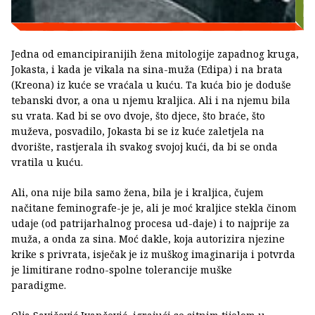
Jedna od emancipiranijih žena mitologije zapadnog kruga,
Jokasta, i kada je vikala na sina-muža (Edipa) i na brata
(Kreona) iz kuće se vraćala u kuću. Ta kuća bio je doduše
tebanski dvor, a ona u njemu kraljica. Ali i na njemu bila
su vrata. Kad bi se ovo dvoje, što djece, što braće, što
muževa, posvadilo, Jokasta bi se iz kuće zaletjela na
dvorište, rastjerala ih svakog svojoj kući, da bi se onda
vratila u kuću.
Ali, ona nije bila samo žena, bila je i kraljica, čujem
načitane feminografe-je je, ali je moć kraljice stekla činom
udaje (od patrijarhalnog procesa ud-daje) i to najprije za
muža, a onda za sina. Moć dakle, koja autorizira njezine
krike s privrata, isječak je iz muškog imaginarija i potvrda
je limitirane rodno-spolne tolerancije muške
paradigme.