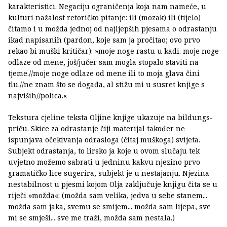
karakteristici. Negaciju ograničenja koja nam nameće, u
kulturi nažalost retoričko pitanje: ili (mozak) ili (tijelo)
čitamo i u možda jednoj od najljepših pjesama o odrastanju
ikad napisanih (pardon, koje sam ja pročitao; ovo prvo
rekao bi muški kritičar): »moje noge rastu u kadi. moje noge
odlaze od mene, još/jučer sam mogla stopalo staviti na
tjeme.//moje noge odlaze od mene ili to moja glava čini
tlu.//ne znam što se događa, al stižu mi u susret knjige s
najviših//polica.«
Tekstura cjeline teksta Oljine knjige ukazuje na bildungs-
priču. Skice za odrastanje čiji materijal također ne
ispunjava očekivanja odrasloga (čitaj muškoga) svijeta.
Subjekt odrastanja, to lirsko ja koje u ovom slučaju tek
uvjetno možemo sabrati u jedninu kakvu njezino prvo
gramatičko lice sugerira, subjekt je u nestajanju. Njezina
nestabilnost u pjesmi kojom Olja zaključuje knjigu čita se u
riječi »možda«: (možda sam velika, jedva u sebe stanem...
možda sam jaka, svemu se smijem... možda sam lijepa, sve
mi se smješi... sve me traži, možda sam nestala.)