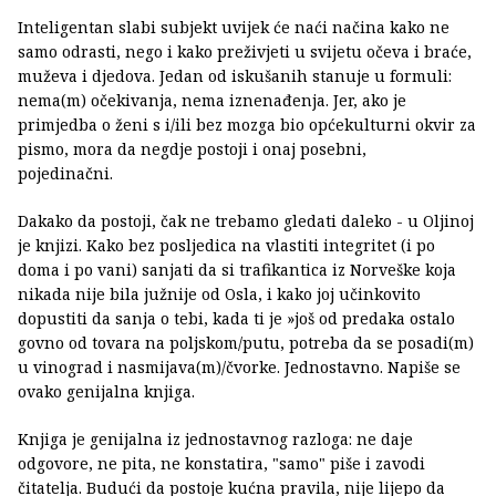
Inteligentan slabi subjekt uvijek će naći načina kako ne
samo odrasti, nego i kako preživjeti u svijetu očeva i braće,
muževa i djedova. Jedan od iskušanih stanuje u formuli:
nema(m) očekivanja, nema iznenađenja. Jer, ako je
primjedba o ženi s i/ili bez mozga bio općekulturni okvir za
pismo, mora da negdje postoji i onaj posebni,
pojedinačni.
Dakako da postoji, čak ne trebamo gledati daleko - u Oljinoj
je knjizi. Kako bez posljedica na vlastiti integritet (i po
doma i po vani) sanjati da si trafikantica iz Norveške koja
nikada nije bila južnije od Osla, i kako joj učinkovito
dopustiti da sanja o tebi, kada ti je »još od predaka ostalo
govno od tovara na poljskom/putu, potreba da se posadi(m)
u vinograd i nasmijava(m)/čvorke. Jednostavno. Napiše se
ovako genijalna knjiga.
Knjiga je genijalna iz jednostavnog razloga: ne daje
odgovore, ne pita, ne konstatira, "samo" piše i zavodi
čitatelja. Budući da postoje kućna pravila, nije lijepo da