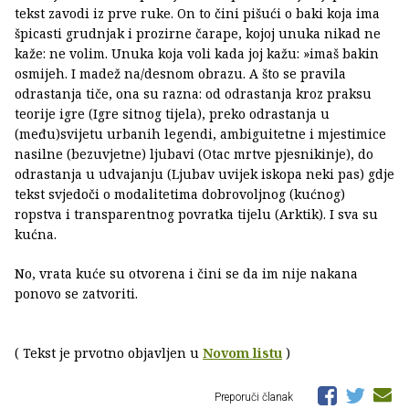
tekst zavodi iz prve ruke. On to čini pišući o baki koja ima
špicasti grudnjak i prozirne čarape, kojoj unuka nikad ne
kaže: ne volim. Unuka koja voli kada joj kažu: »imaš bakin
osmijeh. I madež na/desnom obrazu. A što se pravila
odrastanja tiče, ona su razna: od odrastanja kroz praksu
teorije igre (Igre sitnog tijela), preko odrastanja u
(među)svijetu urbanih legendi, ambiguitetne i mjestimice
nasilne (bezuvjetne) ljubavi (Otac mrtve pjesnikinje), do
odrastanja u udvajanju (Ljubav uvijek iskopa neki pas) gdje
tekst svjedoči o modalitetima dobrovoljnog (kućnog)
ropstva i transparentnog povratka tijelu (Arktik). I sva su
kućna.
No, vrata kuće su otvorena i čini se da im nije nakana
ponovo se zatvoriti.
( Tekst je prvotno objavljen u
Novom listu
)
Preporuči članak