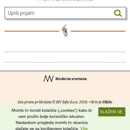
Moderna vremena
Sva prava pridržana © MV Info d.o.o. 2026. • Kriv je
Fiktiv
Mvinfo.hr koristi kolačiće („cookies“) kako bi
SLAŽEM SE
O nama
•
Pomoć
•
Uvjeti korištenja
•
RSS kanali
vam pružio bolje korisničko iskustvo.
Nastavkom pregleda mvinfo.hr stranica
Potraži nas na:
slažete se sa korištenjem kolačića.
Više