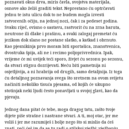
poznavati okus drva, miris čavla, svojstva materijala,
osnove ako želiš graditi tekst. Neprestano ću optrčavati
jednu te istu ulicu dok to ne budem mogla izvesti
zatvorenih očiju, na jednoj nozi, čak i za pedeset godina.
Svaku riječ, ovisno o sastavu, rastvorit ću na zrna baruta,
neutrone ili dlake i prašinu, a svaki zalogaj premetat ću
jezikom dok slano ne postane slatko, a katkad i obrnuto.
Kao pjesnikinja prvo moram biti sportašica, znanstvenica,
dvostruka špija, ali ne i recimo poljoprivrednica. Ipak,
vrijeme će mi uvijek teći sporo, živjet ću sezonu po sezonu,
da stvari stignu dozrijevati. Neću biti pametnija ni
osjetljivija, a ni hrabrija od drugih, samo detaljnija. Iz toga
ću detaljnog poznavanja svega što sretnem na ovom svijetu
načiniti nekoliko tisuća pjesama, od kojih će ukupno
stotinjak neki ljudi često ponavljati u svojoj glavi, kao da
pjevaju.
Jednog dana pitat će tebe, moga dragog tatu, zašto tvoje
dijete piše strašne i nastrane stvari. A ti, moj otac, jer me
voliš i jer me razumiješ i bolje nego što si mislio da ćeš
znati, reći ćeš im da se tu radi o stilskoj vježbi: vježbanju