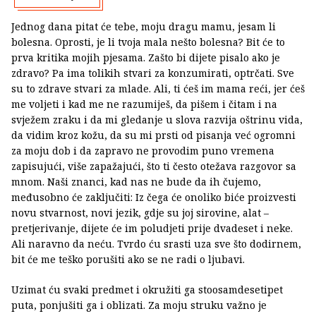
Jednog dana pitat će tebe, moju dragu mamu, jesam li
bolesna. Oprosti, je li tvoja mala nešto bolesna? Bit će to
prva kritika mojih pjesama. Zašto bi dijete pisalo ako je
zdravo? Pa ima tolikih stvari za konzumirati, optrčati. Sve
su to zdrave stvari za mlade. Ali, ti ćeš im mama reći, jer ćeš
me voljeti i kad me ne razumiješ, da pišem i čitam i na
svježem zraku i da mi gledanje u slova razvija oštrinu vida,
da vidim kroz kožu, da su mi prsti od pisanja već ogromni
za moju dob i da zapravo ne provodim puno vremena
zapisujući, više zapažajući, što ti često otežava razgovor sa
mnom. Naši znanci, kad nas ne bude da ih čujemo,
međusobno će zaključiti: Iz čega će onoliko biće proizvesti
novu stvarnost, novi jezik, gdje su joj sirovine, alat –
pretjerivanje, dijete će im poludjeti prije dvadeset i neke.
Ali naravno da neću. Tvrdo ću srasti uza sve što dodirnem,
bit će me teško porušiti ako se ne radi o ljubavi.
Uzimat ću svaki predmet i okružiti ga stoosamdesetipet
puta, ponjušiti ga i oblizati. Za moju struku važno je