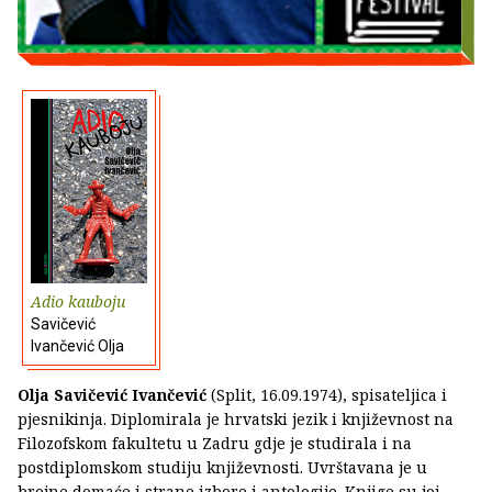
Adio kauboju
Savičević
Ivančević Olja
Olja Savičević Ivančević
(Split, 16.09.1974), spisateljica i
pjesnikinja. Diplomirala je hrvatski jezik i književnost na
Filozofskom fakultetu u Zadru gdje je studirala i na
postdiplomskom studiju književnosti. Uvrštavana je u
brojne domaće i strane izbore i antologije. Knjige su joj