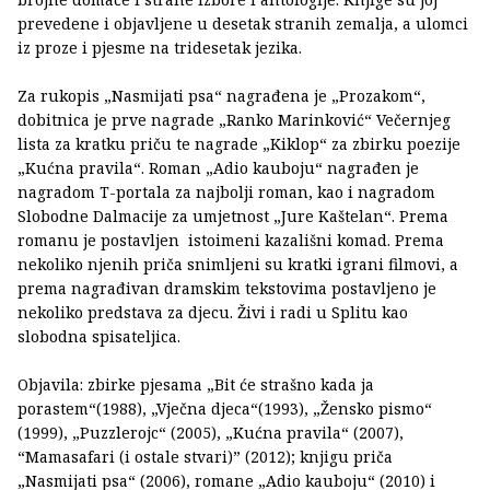
prevedene i objavljene u desetak stranih zemalja, a ulomci
iz proze i pjesme na tridesetak jezika.
Za rukopis „Nasmijati psa“ nagrađena je „Prozakom“,
dobitnica je prve nagrade „Ranko Marinković“ Večernjeg
lista za kratku priču te nagrade „Kiklop“ za zbirku poezije
„Kućna pravila“. Roman „Adio kauboju“ nagrađen je
nagradom T-portala za najbolji roman, kao i nagradom
Slobodne Dalmacije za umjetnost „Jure Kaštelan“. Prema
romanu je postavljen istoimeni kazališni komad. Prema
nekoliko njenih priča snimljeni su kratki igrani filmovi, a
prema nagrađivan dramskim tekstovima postavljeno je
nekoliko predstava za djecu. Živi i radi u Splitu kao
slobodna spisateljica.
Objavila: zbirke pjesama „Bit će strašno kada ja
porastem“(1988), „Vječna djeca“(1993), „Žensko pismo“
(1999), „Puzzlerojc“ (2005), „Kućna pravila“ (2007),
“Mamasafari (i ostale stvari)” (2012); knjigu priča
„Nasmijati psa“ (2006), romane „Adio kauboju“ (2010) i