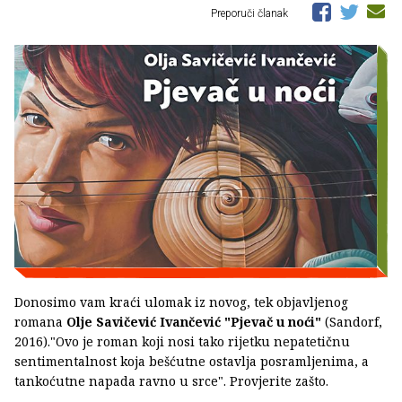
Preporuči članak
Donosimo vam kraći ulomak iz novog, tek objavljenog
romana
Olje Savičević Ivančević "Pjevač u noći"
(Sandorf,
2016)."Ovo je roman koji nosi tako rijetku nepatetičnu
sentimentalnost koja bešćutne ostavlja posramljenima, a
tankoćutne napada ravno u srce". Provjerite zašto.