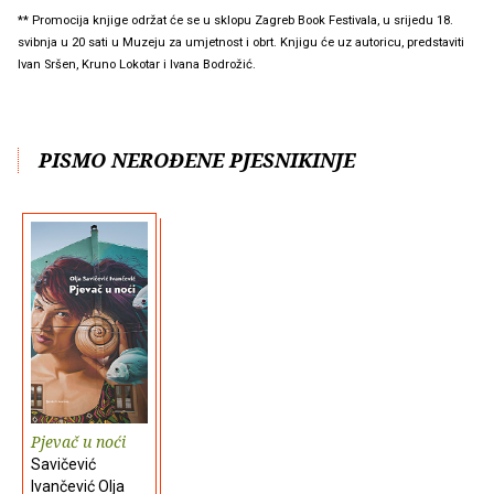
** Promocija knjige održat će se u sklopu Zagreb Book Festivala, u srijedu 18.
svibnja u 20 sati u Muzeju za umjetnost i obrt. Knjigu će uz autoricu, predstaviti
Ivan Sršen, Kruno Lokotar i Ivana Bodrožić.
PISMO NEROĐENE PJESNIKINJE
Pjevač u noći
Savičević
Ivančević Olja