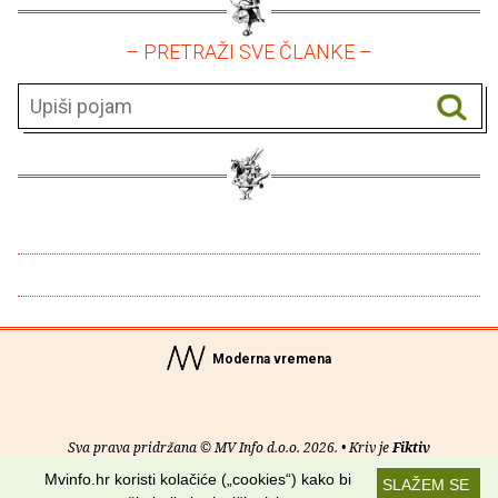
– PRETRAŽI SVE ČLANKE –
Moderna vremena
Sva prava pridržana © MV Info d.o.o. 2026. • Kriv je
Fiktiv
Mvinfo.hr koristi kolačiće („cookies“) kako bi
SLAŽEM SE
O nama
•
Pomoć
•
Uvjeti korištenja
•
RSS kanali