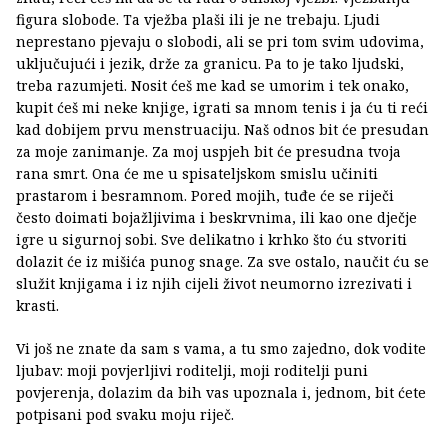
figura slobode. Ta vježba plaši ili je ne trebaju. Ljudi
neprestano pjevaju o slobodi, ali se pri tom svim udovima,
uključujući i jezik, drže za granicu. Pa to je tako ljudski,
treba razumjeti. Nosit ćeš me kad se umorim i tek onako,
kupit ćeš mi neke knjige, igrati sa mnom tenis i ja ću ti reći
kad dobijem prvu menstruaciju. Naš odnos bit će presudan
za moje zanimanje. Za moj uspjeh bit će presudna tvoja
rana smrt. Ona će me u spisateljskom smislu učiniti
prastarom i besramnom. Pored mojih, tuđe će se riječi
često doimati bojažljivima i beskrvnima, ili kao one dječje
igre u sigurnoj sobi. Sve delikatno i krhko što ću stvoriti
dolazit će iz mišića punog snage. Za sve ostalo, naučit ću se
služit knjigama i iz njih cijeli život neumorno izrezivati i
krasti.
Vi još ne znate da sam s vama, a tu smo zajedno, dok vodite
ljubav: moji povjerljivi roditelji, moji roditelji puni
povjerenja, dolazim da bih vas upoznala i, jednom, bit ćete
potpisani pod svaku moju riječ.