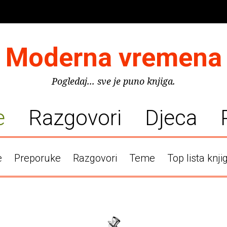
Moderna vremena
Pogledaj... sve je puno knjiga.
e
Razgovori
Djeca
e
Preporuke
Razgovori
Teme
Top lista knji