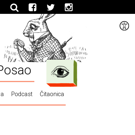
Posao
ga
Podcast
Čitaonica