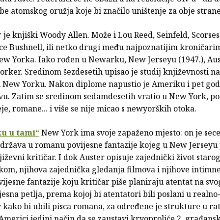
be atomskog oružja koje bi značilo uništenje za obje strane.
 je knjiški Woody Allen. Može i Lou Reed, Seinfeld, Scorses
ce Bushnell, ili netko drugi među najpoznatijim kroničarim
w Yorka. Iako rođen u Newarku, New Jerseyu (1947.), Aus
orker. Sredinom šezdesetih upisao je studij književnosti na
 New Yorku. Nakon diplome napustio je Ameriku i pet god
vu. Zatim se sredinom sedamdesetih vratio u New York, poč
eje, romane... i više se nije micao s newyorških otoka.
ku u tami“
New York ima svoje zapaženo mjesto: on je seces
država u romanu povijesne fantazije kojeg u New Jerseyu 
jiževni kritičar. I dok Auster opisuje zajednički život starog
kom, njihova zajednička gledanja filmova i njihove intimne 
ovijesne fantazije koju kritičar piše planiraju atentat na sv
esna petlja, prema kojoj bi atentatori bili poslani u realno
 kako bi ubili pisca romana, za određene je strukture u r
merici jedini način da se zaustavi krvoproliće 2. građansk