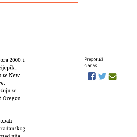
ora 2000. i
Preporuči
članak
jepila.
ra se New
re,
žuju se
 i Oregon
 obali
 građanskog
osad nije