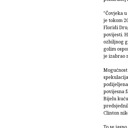
"Čovjeka u 
je tokom 20
Floridi Dru
povijesti. 
ozbiljnog 
golim ospo
je izabrao 
Mogućnost 
spekulacija
podijeljena
povijesna f
Bijelu kuć
predsjednik
Clinton nik
To se jasno