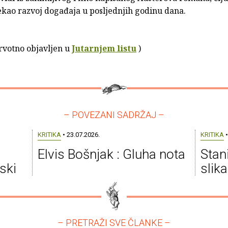
ekao razvoj događaja u posljednjih godinu dana.
prvotno objavljen u
Jutarnjem listu
)
– POVEZANI SADRŽAJ –
KRITIKA
• 23.07.2026.
KRITIKA
•
Elvis Bošnjak : Gluha nota
Stan
ski
slik
– PRETRAŽI SVE ČLANKE –