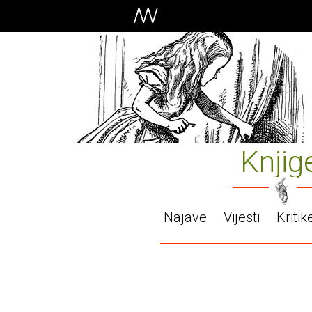
Knjig
Najave
Vijesti
Kritik