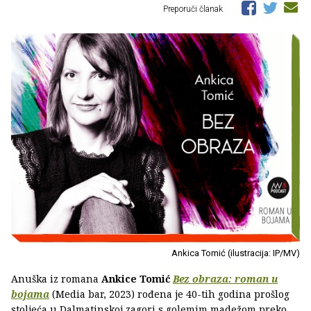
Preporuči članak
Ankica Tomić (ilustracija: IP/MV)
Anuška iz romana
Ankice Tomić
Bez obraza: roman u
bojama
(Media bar, 2023) rođena je 40-tih godina prošlog
stoljeća u Dalmatinskoj zagori s golemim madežom preko