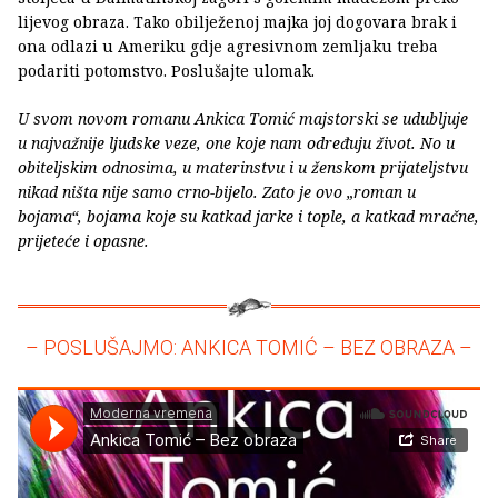
lijevog obraza. Tako obilježenoj majka joj dogovara brak i
ona odlazi u Ameriku gdje agresivnom zemljaku treba
podariti potomstvo. Poslušajte ulomak.
U svom novom romanu Ankica Tomić majstorski se udubljuje
u najvažnije ljudske veze, one koje nam određuju život. No u
obiteljskim odnosima, u materinstvu i u ženskom prijateljstvu
nikad ništa nije samo crno-bijelo. Zato je ovo „roman u
bojama“, bojama koje su katkad jarke i tople, a katkad mračne,
prijeteće i opasne.
– POSLUŠAJMO: ANKICA TOMIĆ – BEZ OBRAZA –