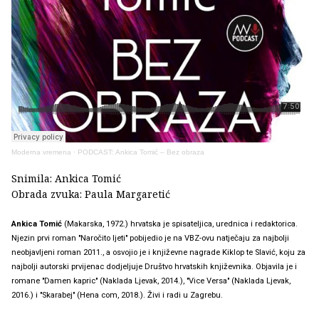
Moderna vremena
·
PODCAST: Ankica Tomić – Bez obraza
Snimila: Ankica Tomić
Obrada zvuka: Paula Margaretić
Ankica Tomić
(Makarska, 1972.) hrvatska je spisateljica, urednica i redaktorica.
Njezin prvi roman "Naročito ljeti" pobijedio je na VBZ-ovu natječaju za najbolji
neobjavljeni roman 2011., a osvojio je i književne nagrade Kiklop te Slavić, koju za
najbolji autorski prvijenac dodjeljuje Društvo hrvatskih književnika. Objavila je i
romane "Damen kapric" (Naklada Ljevak, 2014.), "Vice Versa" (Naklada Ljevak,
2016.) i "Skarabej" (Hena com, 2018.). Živi i radi u Zagrebu.