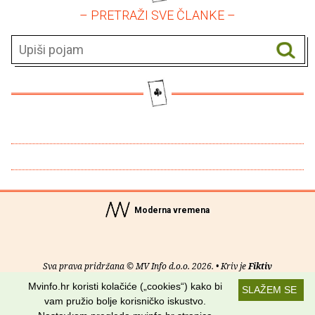
– PRETRAŽI SVE ČLANKE –
Moderna vremena
Sva prava pridržana © MV Info d.o.o. 2026. • Kriv je
Fiktiv
Mvinfo.hr koristi kolačiće („cookies“) kako bi
SLAŽEM SE
O nama
•
Pomoć
•
Uvjeti korištenja
•
RSS kanali
vam pružio bolje korisničko iskustvo.