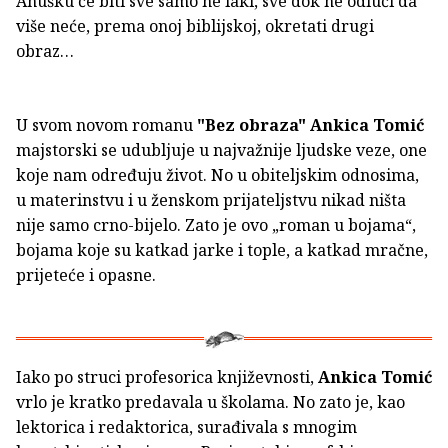
Anušku će biti sve samo ne laki, sve dok ne odluči da
više neće, prema onoj biblijskoj, okretati drugi
obraz…
U svom novom romanu
"Bez obraza"
Ankica Tomić
majstorski se udubljuje u najvažnije ljudske veze, one
koje nam određuju život. No u obiteljskim odnosima,
u materinstvu i u ženskom prijateljstvu nikad ništa
nije samo crno-bijelo. Zato je ovo „roman u bojama“,
bojama koje su katkad jarke i tople, a katkad mračne,
prijeteće i opasne.
Iako po struci profesorica književnosti,
Ankica Tomić
vrlo je kratko predavala u školama. No zato je, kao
lektorica i redaktorica, surađivala s mnogim