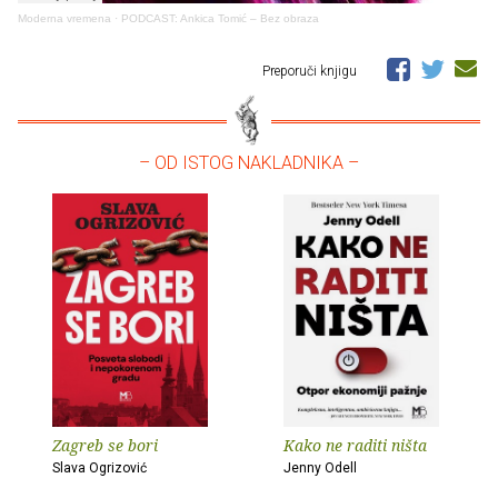
Moderna vremena
·
PODCAST: Ankica Tomić – Bez obraza
Preporuči knjigu
– OD ISTOG NAKLADNIKA –
Zagreb se bori
Kako ne raditi ništa
Slava Ogrizović
Jenny Odell