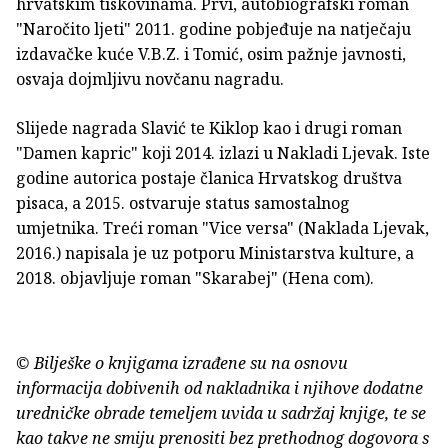
hrvatskim tiskovinama. Prvi, autobiografski roman
"Naročito ljeti" 2011. godine pobjeđuje na natječaju
izdavačke kuće V.B.Z. i Tomić, osim pažnje javnosti,
osvaja dojmljivu novčanu nagradu.
Slijede nagrada Slavić te Kiklop kao i drugi roman
"Damen kapric" koji 2014. izlazi u Nakladi Ljevak. Iste
godine autorica postaje članica Hrvatskog društva
pisaca, a 2015. ostvaruje status samostalnog
umjetnika. Treći roman "Vice versa" (Naklada Ljevak,
2016.) napisala je uz potporu Ministarstva kulture, a
2018. objavljuje roman "Skarabej" (Hena com).
© Bilješke o knjigama izrađene su na osnovu
informacija dobivenih od nakladnika i njihove dodatne
uredničke obrade temeljem uvida u sadržaj knjige, te se
kao takve ne smiju prenositi bez prethodnog dogovora s