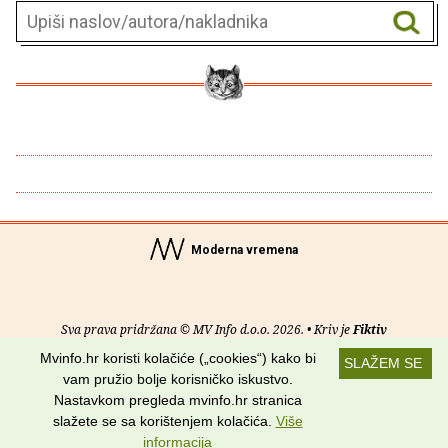
Moderna vremena
Sva prava pridržana © MV Info d.o.o. 2026. • Kriv je
Fiktiv
Mvinfo.hr koristi kolačiće („cookies“) kako bi
SLAŽEM SE
O nama
•
Pomoć
•
Uvjeti korištenja
•
RSS kanali
vam pružio bolje korisničko iskustvo.
Nastavkom pregleda mvinfo.hr stranica
Potraži nas na:
slažete se sa korištenjem kolačića.
Više
informacija