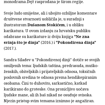
monodrama
Dejt
rasprodana je širom regije.
Svoje ludo smiješne, ali i ubojito ozbiljne komentare
društvene stvarnosti uobličila je, u suradnji s
ilustratorom
Dušanom Stokićem
, i u obliku
karikatura. U ovom izdanju za hrvatsku publiku
odabrane su karikature iz dviju knjiga
"Ne zna
svinja što je dinja"
(2016.) i
"Pokondirena dinja"
(2017.).
Sandra Silađev u "Pokondirenoj dinji" dotiče se svojih
omiljenih tema: ljudskih taština, predrasuda, muško-
ženskih, obiteljskih i prijateljskih odnosa, toksičnih
poslovnih sredina te odnosa prema hendikepiranim
osobama. Čini to duhovito, sarkastično, katkad
karikirano do groteske. Ona pronicljivo uočava
ljudske mane, ali ih baš nikad ne osuđuje svisoka.
Njezin pristup svim temama iznimno je angažiran.