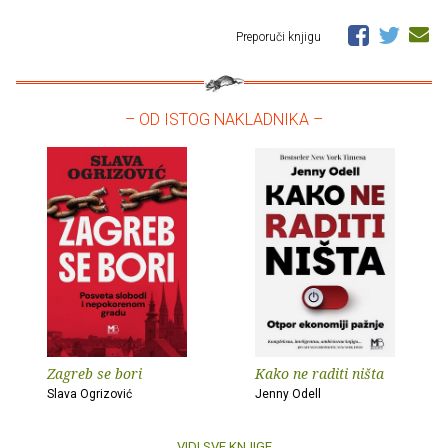
Preporuči knjigu
– OD ISTOG NAKLADNIKA –
Zagreb se bori
Kako ne raditi ništa
Slava Ogrizović
Jenny Odell
VIDI SVE KNJIGE