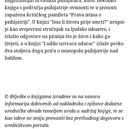
najpoznatijih hrvatskih psihijatara, autor nekoliko
knjiga s područja psihijatrije ovisnosti te u javnosti
zapažena kritičkog pamfleta “Prava istina o
psihijatriji”. U knjizi "Ima li života prije smrti?" istupio
je kao svojevrsni stručnjak za ljudsko iskustvo, i
izložio odgovore na pitanja što je život i kako ga
živjeti, a u knjizi "Ludilo uzvraća udarac" izlaže preko
dva stoljeća dugu priču o monopolu psihijatrije nad
ludilom.
© Bilješke o knjigama izrađene su na osnovu
informacija dobivenih od nakladnika i njihove dodatne
uredničke obrade temeljem uvida u sadržaj knjige, te se
kao takve ne smiju prenositi bez prethodnog dogovora s
uredništvom portala.