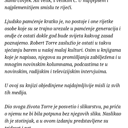
Samo čovjek. Ali velik, s velikim Č. U najljepšem i
najplemenitijem smislu te riječi.
Ljudsko pamćenje kratko je, no postoje i one rijetke
osobe koje su se trajno urezale u pamćenje generacija i
ondje će ostati dokle god bude svijeta kakvog zasad
poznajemo. Robert Torre zaslužio je ostati u takvu
sjećanju barem u našoj maloj kulturi. Osim u knjigama
koje je napisao, njegova su promišljanja zabilježena i u
mnogim novinskim kolumnama, podcastima te u
novinskim, radijskim i televizijskim intervjuima.
U ovoj su knjizi objedinjene najdojmljivije misli iz svih
tih medija.
Dio svoga života Torre je posvetio i slikarstvu, pa priča
o njemu ne bi bila potpuna bez njegovih slika. Naslikao
ih je stotinjak, a u ovom izdanju predstavljene su