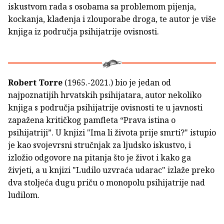
iskustvom rada s osobama sa problemom pijenja,
kockanja, klađenja i zlouporabe droga, te autor je više
knjiga iz područja psihijatrije ovisnosti.
Robert Torre
(1965.-2021.) bio je jedan od
najpoznatijih hrvatskih psihijatara, autor nekoliko
knjiga s područja psihijatrije ovisnosti te u javnosti
zapažena kritičkog pamfleta “Prava istina o
psihijatriji”. U knjizi "Ima li života prije smrti?" istupio
je kao svojevrsni stručnjak za ljudsko iskustvo, i
izložio odgovore na pitanja što je život i kako ga
živjeti, a u knjizi "Ludilo uzvraća udarac" izlaže preko
dva stoljeća dugu priču o monopolu psihijatrije nad
ludilom.