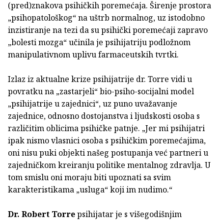
(pred)znakova psihičkih poremećaja. Širenje prostora
„psihopatološkog“ na uštrb normalnog, uz istodobno
inzistiranje na tezi da su psihički poremećaji zapravo
„bolesti mozga“ učinila je psihijatriju podložnom
manipulativnom uplivu farmaceutskih tvrtki.
Izlaz iz aktualne krize psihijatrije dr. Torre vidi u
povratku na „zastarjeli“ bio-psiho-socijalni model
„psihijatrije u zajednici“, uz puno uvažavanje
zajednice, odnosno dostojanstva i ljudskosti osoba s
različitim oblicima psihičke patnje. „Jer mi psihijatri
ipak nismo vlasnici osoba s psihičkim poremećajima,
oni nisu puki objekti našeg postupanja već partneri u
zajedničkom kreiranju politike mentalnog zdravlja. U
tom smislu oni moraju biti upoznati sa svim
karakteristikama „usluga“ koji im nudimo.“
Dr. Robert Torre
psihijatar je s višegodišnjim