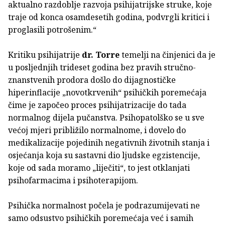
aktualno razdoblje razvoja psihijatrijske struke, koje
traje od konca osamdesetih godina, podvrgli kritici i
proglasili potrošenim.“
Kritiku psihijatrije
dr. Torre
temelji na činjenici da je
u posljednjih trideset godina bez pravih stručno-
znanstvenih prodora došlo do dijagnostičke
hiperinflacije „novotkrvenih“ psihičkih poremećaja
čime je započeo proces psihijatrizacije do tada
normalnog dijela pučanstva. Psihopatolško se u sve
većoj mjeri približilo normalnome, i dovelo do
medikalizacije pojedinih negativnih životnih stanja i
osjećanja koja su sastavni dio ljudske egzistencije,
koje od sada moramo „liječiti“, to jest otklanjati
psihofarmacima i psihoterapijom.
Psihička normalnost počela je podrazumijevati ne
samo odsustvo psihičkih poremećaja već i samih