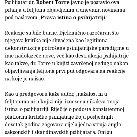
Psihijatar dr.
Robert Torre
javno je postavio ova
pitanja u feljtonu objavljenim u dnevnim novinama
pod naslovom „
Prava istina o psihijatriji
“.
Reakcije su bile burne. Djelomično razočaran što
njegova kritika nije shvaćena kao legitimna
dekonstrukcije potrošene psihijatrijske paradigme u
ime nadolazeće nove, već kao destrukcija psihijatrije
kao takve, dr. Torre u knjizi završenoj nedugo nakon
objavljivanja feljtona prvi put odgovara na reakcije
na koje je naišao.
Kao u predgovoru kaže autor, „nažalost ni u
feljtonima ni u knjizi nije iznesena nikakva 'moja
istina' o psihijatriji. Riječ je o podosta konzistentnoj
platformi kritičke psihijatrije koju posljednjih
desetak godina zagovara cijela jedna struja anglo-
saksonskih i skandinavskih psihijatara. Oni su