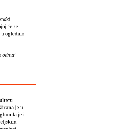
enski
joj će se
 u ogledalo
te odma’
ultetu
irana je u
lumila je i
teljskim
tseleri.