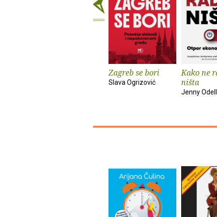
Zagreb se bori
Kako ne r
ništa
Slava Ogrizović
Jenny Odell