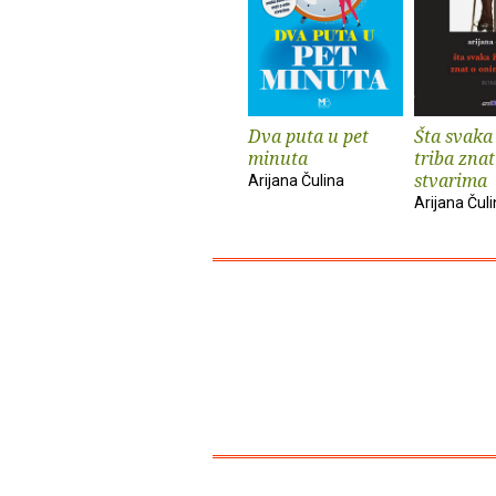
Dva puta u pet
Šta svaka
minuta
triba znat
stvarima
Arijana Čulina
Arijana Čul