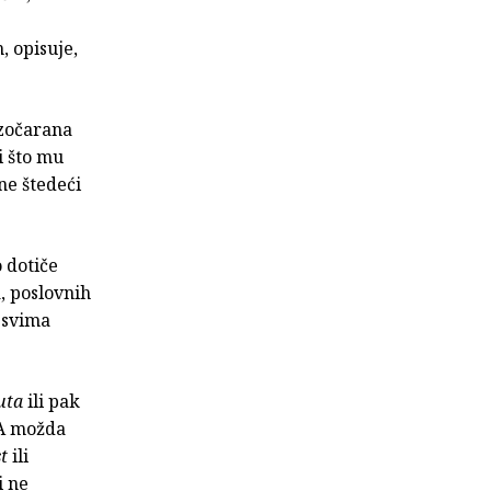
, opisuje,
azočarana
i što mu
ne štedeći
 dotiče
, poslovnih
 svima
uta
ili pak
A možda
t
ili
i ne