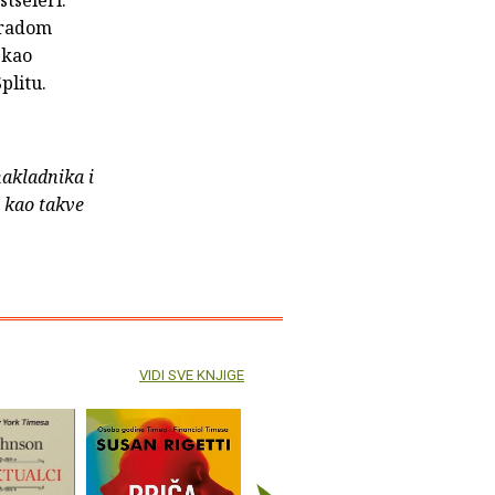
gradom
 kao
Splitu.
nakladnika i
e kao takve
VIDI SVE KNJIGE