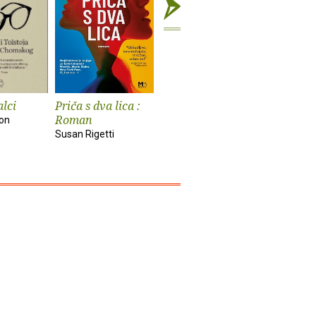
alci
Priča s dva lica :
Roman jedne
Iz ilegal
Roman
glumice
Zagreba
on
Susan Rigetti
William Somerset
Ivan Šibl
Maugham