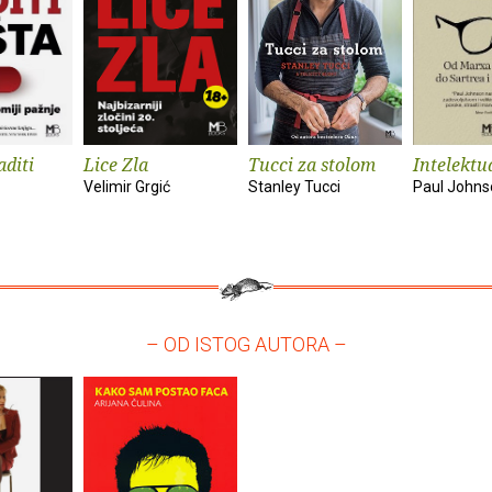
aditi
Lice Zla
Tucci za stolom
Intelektu
Velimir Grgić
Stanley Tucci
Paul Johns
– OD ISTOG AUTORA –