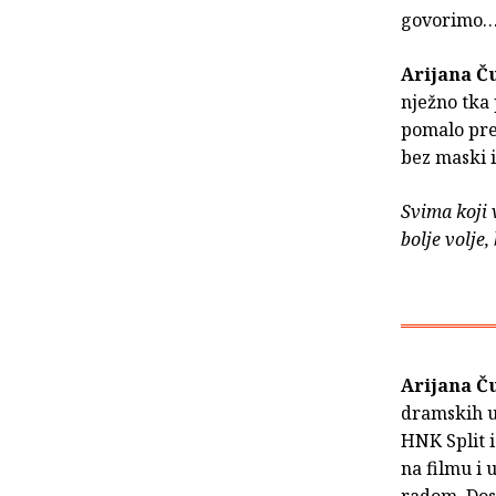
govorimo
Arijana Č
nježno tka 
pomalo pre
bez maski i
Svima koji 
bolje volje,
Arijana Č
dramskih u
HNK Split i
na filmu i 
radom. Dosa