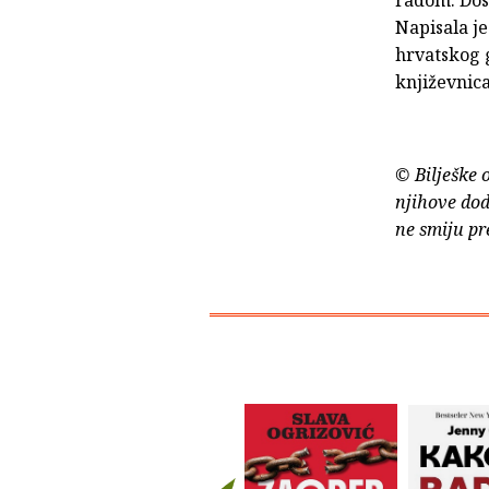
Napisala j
hrvatskog 
književnica
© Bilješke 
njihove dod
ne smiju pr