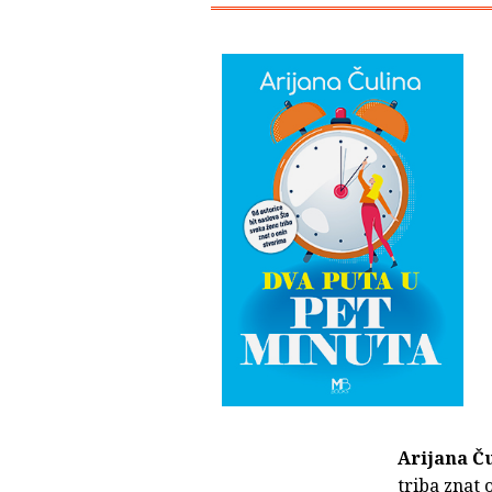
Arijana Č
triba znat 