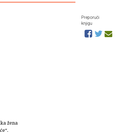
Preporuči
knjigu
aka žena
će“,