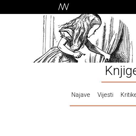
Knjig
Najave
Vijesti
Kritik