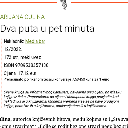
ARIJANA ČULINA
Dva puta u pet minuta
Nakladnik:
Media bar
12/2022.
172 str., meki uvez
ISBN 9789538357138
Cijena: 17.12 eur
Preračunato po fiksnom tečaju konverzije 7,53450 kuna za 1 euro
Cijene knjiga su informativnog karaktera, navodimo prvu cijenu po izlasku
knjige iz tiska. Preporučamo da cijene i dostupnost knjiga provjerite kod
nakladnika ili u knjižarama! Moderna vremena više se ne bave prodajom
knjiga, potražite ih u knjižarama, antikvarijatima ili u knjižnicama.
ulina
, autorica književnih hitova, među kojima su i „Šta sv
o onin stvarima“ i „Bolje se rodit bez one stvari nego bez sri