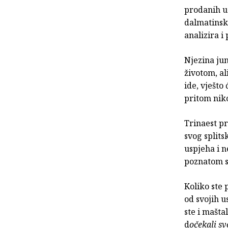
prodanih u 
dalmatinski
analizira i
Njezina ju
životom, al
ide, vješto
pritom niko
Trinaest pr
svog split
uspjeha i 
poznatom 
Koliko ste 
od svojih u
ste i maštal
d
očekali sv