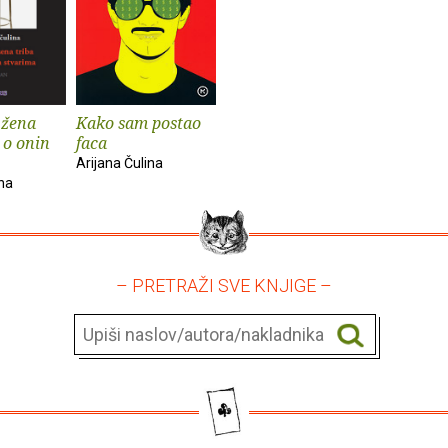
 žena
Kako sam postao
 o onin
faca
Arijana Čulina
ina
– PRETRAŽI SVE KNJIGE –