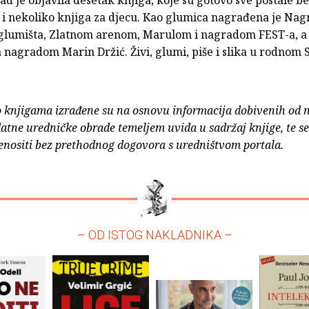
e i nekoliko knjiga za djecu. Kao glumica nagrađena je Na
glumišta, Zlatnom arenom, Marulom i nagradom FEST-a, a
 nagradom Marin Držić. Živi, glumi, piše i slika u rodnom 
o knjigama izrađene su na osnovu informacija dobivenih od 
atne uredničke obrade temeljem uvida u sadržaj knjige, te s
enositi bez prethodnog dogovora s uredništvom portala.
– OD ISTOG NAKLADNIKA –