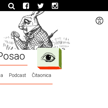
Posao
ga
Podcast
Čitaonica