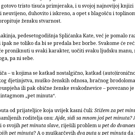
gotovo tristo tisuća primjeraka, i u svojoj najnovijoj knjizi
 neuvijeno, duhovito i iskreno, a opet s blagošću i toplinom
 propituje žensku stvarnost.
nakinja, pedesetogodišnja Splićanka Kate, već je pomalo r
i ipak ne toliko da bi se predala bez borbe. Svakome će reć
 će proniknuti u svaki karakter, uočiti svaku ljudsku manu, 
ga, pa ni sebe.
iča – u kojima se katkad nostalgično, katkad (auto)ironično
skog djetinjstva, muško-ženskih odnosa, bračnog brodoloma
neuspjeha ili pak obične ženske svakodnevice – povezano je
sintagmom „pet minuta“.
puta od prijateljice koja uvijek kasni čuli:
Stižem za pet min
samljenih roditelja onu:
Ajde, sidi sa mnom još pet minuta?
i o svojih
pet minuta slave
, riješili problem
u pet do dvanaes
ojih
pet minuta
? A o muškarčevih
dva puta u pet minuta
da 