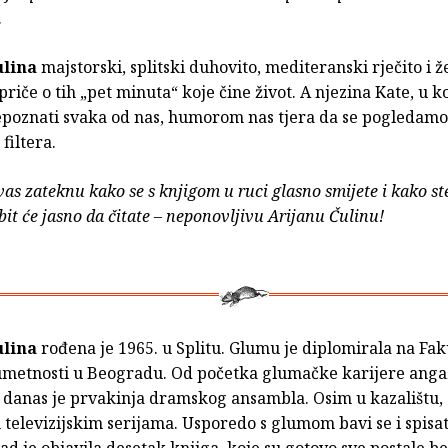
…
ulina
majstorski, splitski duhovito, mediteranski rječito i ž
priče o tih „pet minuta“ koje čine život. A njezina Kate, u ko
poznati svaka od nas, humorom nas tjera da se pogledamo
 filtera.
vas zateknu kako se s knjigom u ruci glasno smijete i kako s
 bit će jasno da čitate – neponovljivu Arijanu Čulinu!
ulina
rođena je 1965. u Splitu. Glumu je diplomirala na Fak
metnosti u Beogradu. Od početka glumačke karijere angaž
 danas je prvakinja dramskog ansambla. Osim u kazalištu, g
u televizijskim serijama. Usporedo s glumom bavi se i spisa
d je objavila desetak knjiga, koje su gotovo sve postale bes