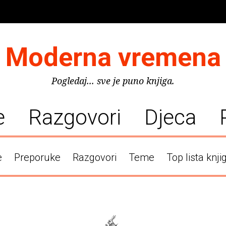
Moderna vremena
Pogledaj... sve je puno knjiga.
e
Razgovori
Djeca
e
Preporuke
Razgovori
Teme
Top lista knji