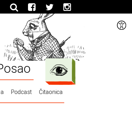
Posao
ga
Podcast
Čitaonica