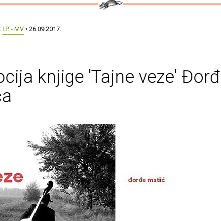
:
I.P. - MV
• 26.09.2017.
ija knjige 'Tajne veze' Đor
ća