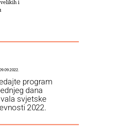
velikih i
u
09.09.2022.
edajte program
jednjeg dana
ivala svjetske
ževnosti 2022.