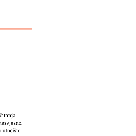
čitanja
nesvjesno.
 utočište