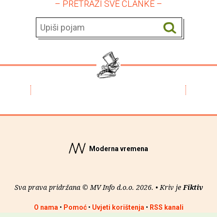
– PRETRAŽI SVE ČLANKE –
Moderna vremena
Sva prava pridržana © MV Info d.o.o. 2026. • Kriv je
Fiktiv
O nama
•
Pomoć
•
Uvjeti korištenja
•
RSS kanali