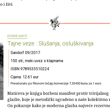
o i živi.
ĐORĐE MATIĆ
Tajne veze : Slušanja, osluškivanja
Sandorf 09/2017.
150 str., meki uvez s klapnama
ISBN 9789533510224
Cijena: 12.61 eur
Preračunato po fiksnom tečaju konverzije 7,53450 kuna za 1 euro
Matićeva je knjiga borbeni manifest protiv trivijalnog 
glazbe, koje je metodički ugrađeno u naše kolektivno 
On pokazuje kako je moderna glazba najveće rezervno