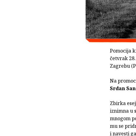
Pomocija kn
četvrak 28.
Zagrebu (P
Na promocij
Srđan San
Zbirka esej
iznimna u s
mnogom pov
mu se pridr
i navesti g