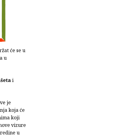
ržat će se u
a u
ašeta
i
ve je
nja koja će
ima koji
 nove vizure
sredine u