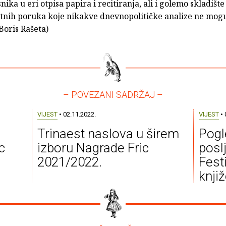
nika u eri otpisa papira i recitiranja, ali i golemo skladište 
itnih poruka koje nikakve dnevnopolitičke analize ne mog
(Boris Rašeta)
– POVEZANI SADRŽAJ –
VIJEST
• 02.11.2022.
VIJEST
• 
Trinaest naslova u širem
Pogl
c
izboru Nagrade Fric
posl
2021/2022.
Fest
knji