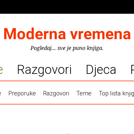
Moderna vremena
Pogledaj... sve je puno knjiga.
e
Razgovori
Djeca
e
Preporuke
Razgovori
Teme
Top lista knji