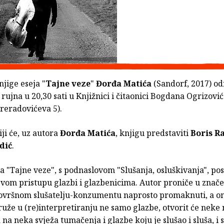
jige eseja "
Tajne veze
"
Đorđa Matića
(Sandorf, 2017) od
 rujna u 20,30 sati u Knjižnici i čitaonici Bogdana Ogrizović
reradovićeva 5).
i će, uz autora
Đorđa Matića
, knjigu predstaviti
Boris R
dić
.
a "Tajne veze", s podnaslovom "Slušanja, osluškivanja", pos
vom pristupu glazbi i glazbenicima. Autor proniče u znače
ršnom slušatelju-konzumentu naprosto promaknuti, a on
uže u (re)interpretiranju ne samo glazbe, otvorit će neke
a na neka svježa tumačenja i glazbe koju je slušao i sluša, i 