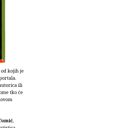
, od kojih je
portala.
utorica ili
 tome tko će
 novom
Tomić
,
atistica