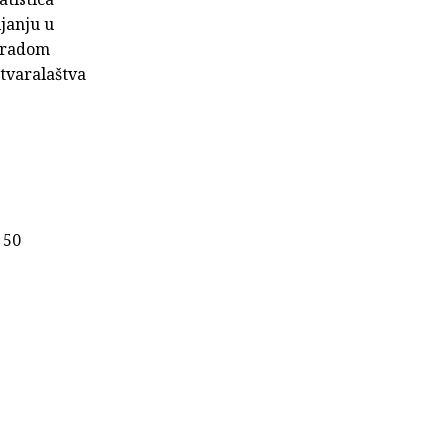
ljanju u
agradom
stvaralaštva
 50