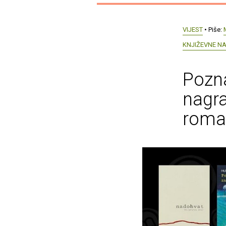
VIJEST
• Piše:
KNJIŽEVNE N
Pozna
nagra
roma