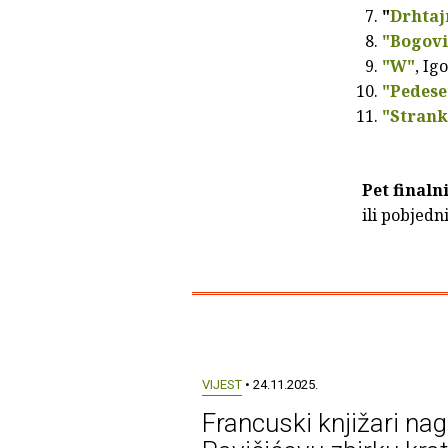
"
Drhtaj
"Bogovi
"W"
, Ig
"Pedese
"Strank
Pet finaln
ili pobjedn
VIJEST
• 24.11.2025.
Francuski knjižari nagr