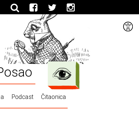
Posao
ga
Podcast
Čitaonica