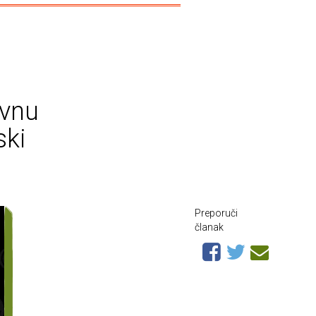
evnu
ski
Preporuči
članak