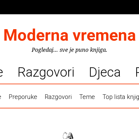
Moderna vremena
Pogledaj... sve je puno knjiga.
e
Razgovori
Djeca
e
Preporuke
Razgovori
Teme
Top lista knji