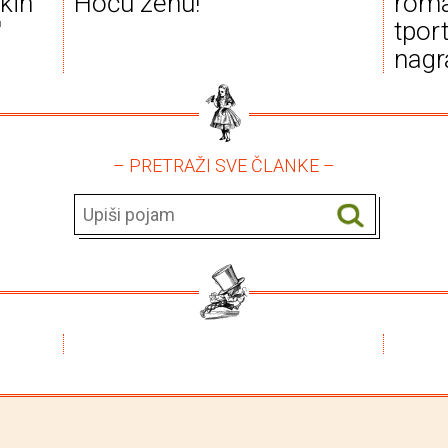
kih
Hoću ženu!
roma
'
tpor
nagr
– PRETRAŽI SVE ČLANKE –