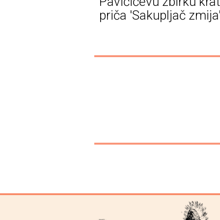
Pavičićevu zbirku krat
priča 'Sakupljač zmija