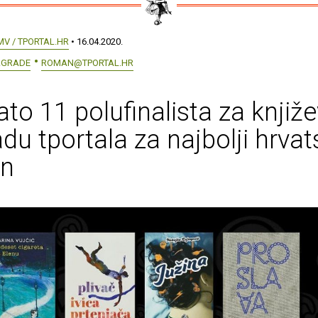
MV / TPORTAL.HR
• 16.04.2020.
AGRADE
ROMAN@TPORTAL.HR
to 11 polufinalista za knjiž
du tportala za najbolji hrvat
n