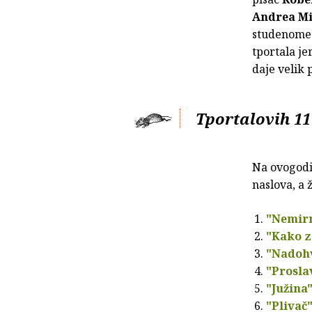
Andrea M
studenome 
tportala je
daje velik p
Tportalovih 11
Na ovogodiš
naslova, a 
"Nemir
"Kako z
"Nadoh
"Prosla
"Južina
"Plivač