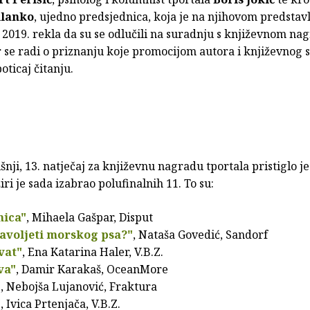
ilanko
, ujedno predsjednica, koja je na njihovom predstav
2019. rekla da su se odlučili na suradnju s književnom n
r se radi o priznanju koje promocijom autora i književnog 
oticaj čitanju.
nji, 13. natječaj za književnu nagradu tportala pristiglo je
žiri je sada izabrao polufinalnih 11. To su:
nica"
, Mihaela Gašpar, Disput
avoljeti morskog psa?"
, Nataša Govedić, Sandorf
vat"
, Ena Katarina Haler, V.B.Z.
va"
, Damir Karakaš, OceanMore
"
, Nebojša Lujanović, Fraktura
"
, Ivica Prtenjača, V.B.Z.