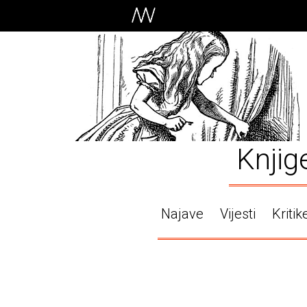
Knjig
Najave
Vijesti
Kritik