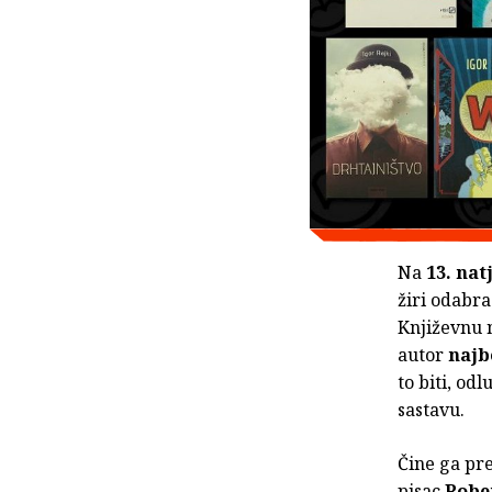
Na
13. nat
žiri odabra
Književnu 
autor
najb
to biti, od
sastavu.
Čine ga pre
pisac
Rober