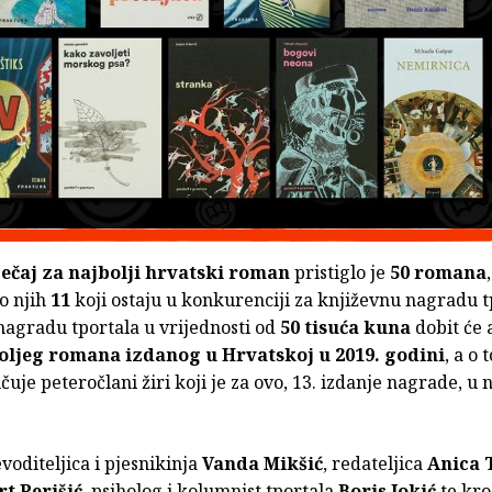
ječaj za najbolji hrvatski roman
pristiglo je
50 romana
o njih
11
koji ostaju u konkurenciji za književnu nagradu t
nagradu tportala u vrijednosti od
50 tisuća kuna
dobit će a
oljeg romana izdanog u Hrvatskoj u 2019. godini
, a o
lučuje peteročlani žiri koji je za ovo, 13. izdanje nagrade, u
voditeljica i pjesnikinja
Vanda Mikšić
, redateljica
Anica 
t Perišić
, psiholog i kolumnist tportala
Boris Jokić
te kro