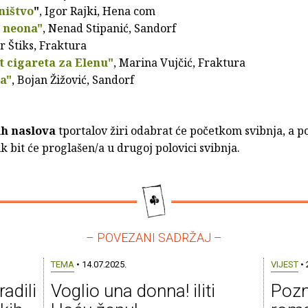
ništvo
"
, Igor Rajki, Hena com
 neona"
, Nenad Stipanić, Sandorf
or Štiks, Fraktura
t cigareta za Elenu"
, Marina Vujčić, Fraktura
a"
, Bojan Žižović, Sandorf
ih naslova
tportalov žiri odabrat će početkom svibnja, a p
ik bit će proglašen/a u drugoj polovici svibnja.
– POVEZANI SADRŽAJ –
TEMA
• 14.07.2025.
VIJEST
• 
adili
Voglio una donna! iliti
Pozn