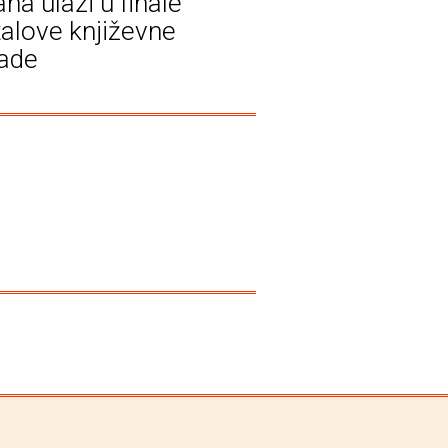
na ulazi u finale
talove književne
ade