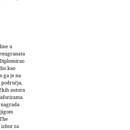
dine u
h emigranata
. Diplomirao
adio kao
o ga je na
 područja,
ičkih autora
 aforizama
e nagrada
njigom
 The
 izbor za