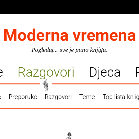
Moderna vremena
Pogledaj... sve je puno knjiga.
e
Razgovori
Djeca
e
Preporuke
Razgovori
Teme
Top lista knji