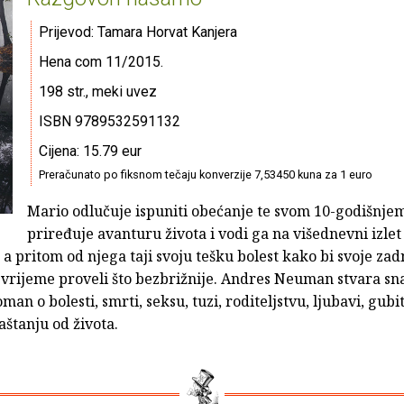
Prijevod: Tamara Horvat Kanjera
Hena com 11/2015.
198 str., meki uvez
ISBN 9789532591132
Cijena: 15.79 eur
Preračunato po fiksnom tečaju konverzije 7,53450 kuna za 1 euro
Mario odlučuje ispuniti obećanje te svom 10-godišnjem
priređuje avanturu života i vodi ga na višednevni izlet
 pritom od njega taji svoju tešku bolest kako bi svoje zad
 vrijeme proveli što bezbrižnije. Andres Neuman stvara sn
man o bolesti, smrti, seksu, tuzi, roditeljstvu, ljubavi, gub
aštanju od života.