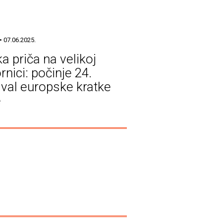
• 07.06.2025.
a priča na velikoj
rnici: počinje 24.
ival europske kratke
e