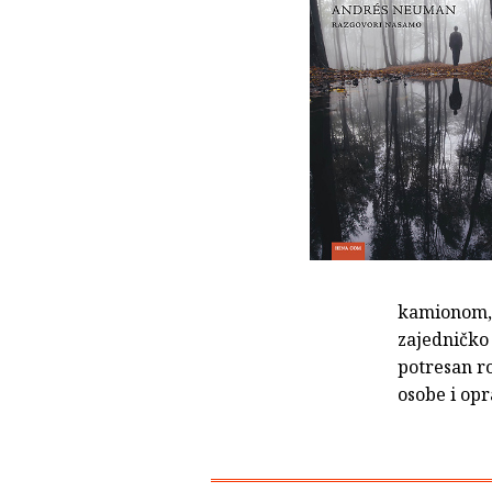
kamionom, a
zajedničko
potresan ro
osobe i opr