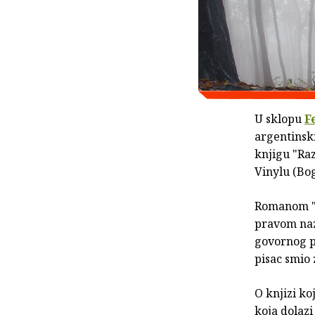
U sklopu
F
argentinsk
knjigu "Raz
Vinylu (Bog
Romanom 
pravom naz
govornog po
pisac smio 
O knjizi ko
koja dolaz