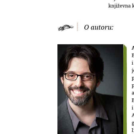
književna k
O autoru:
B
i
j
p
a
B
i
A
g
I