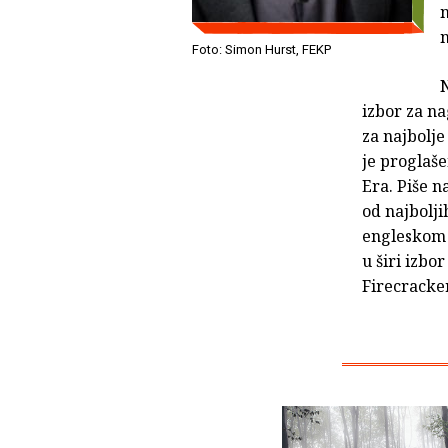
n
Foto: Simon Hurst, FEKP
izbor za n
za najbolj
je proglaš
Era. Piše n
od najbolji
engleskom j
u širi izbo
Firecracke