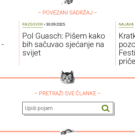
– POVEZANI SADRŽAJ –
RAZGOVOR
• 30.09.2025.
NAJAVA
Pol Guasch: Pišem kako
Kratk
 -
bih sačuvao sjećanje na
pozo
svijet
Fest
prič
– PRETRAŽI SVE ČLANKE –