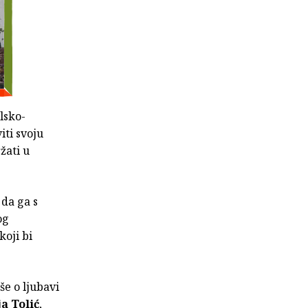
lsko-
iti svoju
žati u
da ga s
og
koji bi
še o ljubavi
a Tolić
,