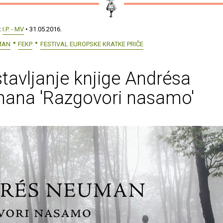
:
I.P. - MV
• 31.05.2016.
MAN
FEKP
FESTIVAL EUROPSKE KRATKE PRIČE
tavljanje knjige Andrésa
ana 'Razgovori nasamo'