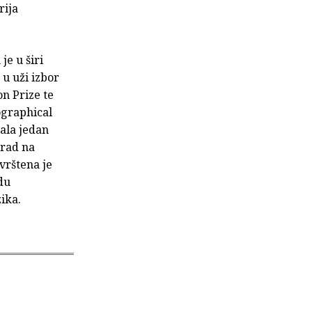
rija
je u širi
u uži izbor
n Prize te
ographical
rala jedan
 rad na
uvrštena je
du
ika.