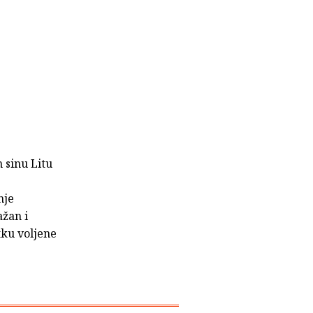
 sinu Litu
nje
ažan i
itku voljene