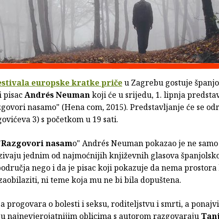
estivala europske kratke priče
u Zagrebu gostuje španjo
i pisac
Andrés Neuman
koji će u srijedu, 1. lipnja predstav
govori nasamo" (Hena com, 2015). Predstavljanje će se odr
ovićeva 3) s početkom u 19 sati.
"
Razgovori nasam
o" Andrés Neuman pokazao je ne samo 
ivaju jednim od najmoćnijih književnih glasova španjolsk
dručja nego i da je pisac koji pokazuje da nema prostora 
zaobilaziti, ni teme koja mu ne bi bila dopuštena.
ja progovara o bolesti i seksu, roditeljstvu i smrti, a ponajvi
i u najnevjerojatnijim oblicima s autorom razgovaraju
Tanj