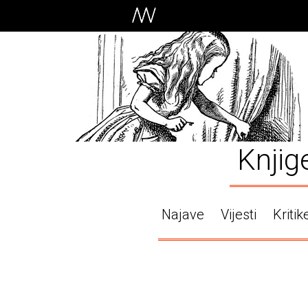
Knjig
Najave
Vijesti
Kritik