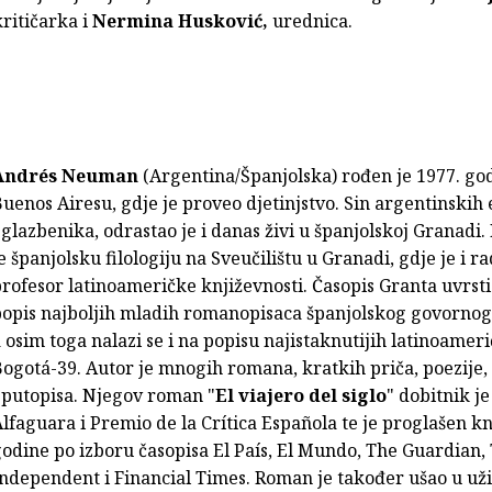
ritičarka i
Nermina Husković,
urednica.
Andrés Neuman
(Argentina/Španjolska) rođen je 1977. go
uenos Airesu, gdje je proveo djetinjstvo. Sin argentinski
 glazbenika, odrastao je i danas živi u španjolskoj Granadi
e španjolsku filologiju na Sveučilištu u Granadi, gdje je i r
rofesor latinoameričke književnosti. Časopis Granta uvrsti
popis najboljih mladih romanopisaca španjolskog govornog
 osim toga nalazi se i na popisu najistaknutijih latinoamer
ogotá-39. Autor je mnogih romana, kratkih priča, poezije,
 putopisa. Njegov roman "
El viajero del siglo
" dobitnik j
lfaguara i Premio de la Crítica Española te je proglašen k
odine po izboru časopisa El País, El Mundo, The Guardian,
ndependent i Financial Times. Roman je također ušao u uži