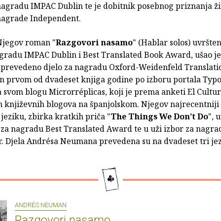
agradu IMPAC Dublin te je dobitnik posebnog priznanja ži
nagrade Independent.
Njegov roman "
Razgovori nasamo
" (Hablar solos) uvršten 
agradu IMPAC Dublin i Best Translated Book Award, ušao je 
e prevedeno djelo za nagradu Oxford-Weidenfeld Translatio
en prvom od dvadeset knjiga godine po izboru portala Typ
a svom blogu Microrréplicas, koji je prema anketi El Cultu
h književnih blogova na španjolskom. Njegov najrecentniji
eziku, zbirka kratkih priča "
The Things We Don’t Do
", 
r za nagradu Best Translated Award te u uži izbor za nagra
r. Djela Andrésa Neumana prevedena su na dvadeset tri jez
ANDRÉS NEUMAN
Razgovori nasamo