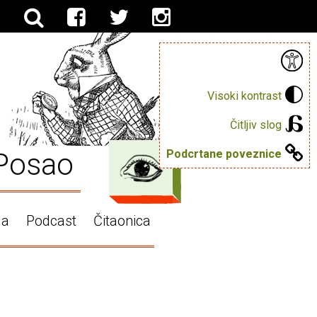
Visoki kontrast
Čitljiv slog
Posao
Podcrtane poveznice
ga
Podcast
Čitaonica