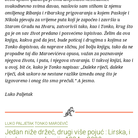
svakodnevno svima davao, naslovio sam stihom iz njemu
omiljenog Ribanja i ribarskog prigovaranja u kojem Paskoje i
Nikola pjevaju za vrijeme puta koji je započeo i završio u
Starom Gradu na Hvaru, zatvorivši tako, kao i Tonko, krug što
ga je on sav život predano i posvećeno ispisivao. Želim da ova
knjiga, kakva god da jest, bude poticaj i drugima s kojima se
Tonko dopisivao, da naprave sličnu, još bolju knjigu, tako da ne
propadne taj dio Maroevićeva opusa, važan za poznavanje
njegova života, i puta, i njegova stvaranja. U takvoj knjizi, kao i
u ovoj, bit će, kako je Tonko napisao: „Daleke riječi, daleke
riječi, dok uskoro ne nestane razlike između onog što je
izgovoreno i onog što smo prečuli.” A jesmo.
Luko Paljetak
LUKO PALJETAK
TONKO MAROEVIĆ
Jedan niže držeć, drugi više pojuć : Lirska, i