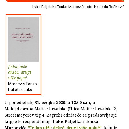
Luko Paljetak i Tonko Maroević, foto: Naklada Bošković
Jedan niže
držeć, drugi
više pojuć
Maroević Tonko,
Paljetak Luko
U ponedjeljak,
31. ožujka 2025
. u
12:00
sati, u
Maloj dvorana Matice hrvatske (Ulica Matice hrvatske 2,
Strossmayerov trg 4, Zagreb) održat će se predstavljanje
knjige korespondencije
Luke Paljetka
i
Tonka
Maroevića
"Jedan niže držeć, drugi više pojuć"
, koju je