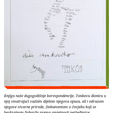
Knjiga naše dugogodišnje korespondencije, Tonkovu dionicu u
njoj smatrajući važnim dijelom njegova opusa, ali i odrazom
njegove stvarne prirode, Dokumentom o čovjeku koji se
beskrajnom ljubavlju prema umjetnosti neštedimice