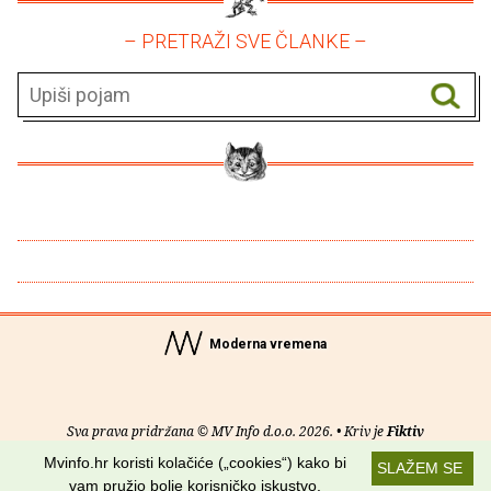
– PRETRAŽI SVE ČLANKE –
Moderna vremena
Sva prava pridržana © MV Info d.o.o. 2026. • Kriv je
Fiktiv
Mvinfo.hr koristi kolačiće („cookies“) kako bi
SLAŽEM SE
O nama
•
Pomoć
•
Uvjeti korištenja
•
RSS kanali
vam pružio bolje korisničko iskustvo.