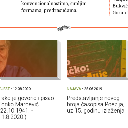
konvencionalnostima, šupljim
Bukvić,
formama, predrasudama.
Goran 
VIJEST
• 12.08.2020.
NAJAVA
• 28.06.2019.
Tako je govorio i pisao
Predstavljanje novog
Tonko Maroević
broja časopisa Poezija,
(22.10.1941. -
uz 15. godinu izlaženja
11.8.2020.)