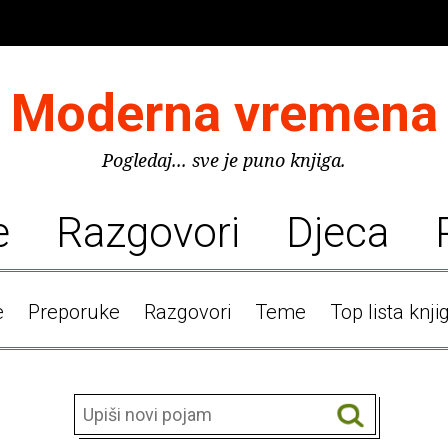
Moderna vremena
Pogledaj... sve je puno knjiga.
e
Razgovori
Djeca
e
Preporuke
Razgovori
Teme
Top lista knji