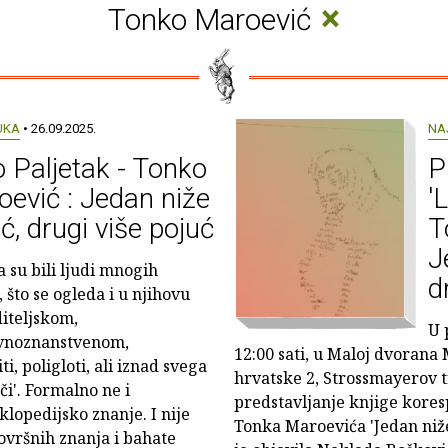
×
Tonko Maroević
UKA
• 26.09.2025.
NA
 Paljetak - Tonko
P
ević : Jedan niže
'
ć, drugi više pojuć
T
J
a su bili ljudi mnogih
d
 što se ogleda i u njihovu
iteljskom,
U 
vnoznanstvenom,
12:00 sati, u Maloj dvorana
, poligloti, ali iznad svega
hrvatske 2, Strossmayerov t
eči'. Formalno ne i
predstavljanje knjige kores
klopedijsko znanje. I nije
Tonka Maroevića 'Jedan niže
površnih znanja i bahate