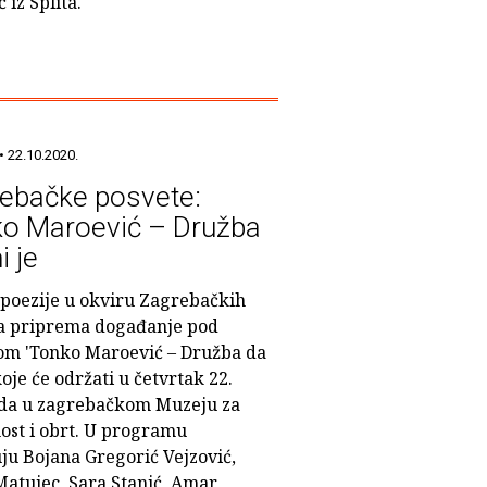
 iz Splita.
• 22.10.2020.
ebačke posvete:
o Maroević – Družba
i je
 poezije u okviru Zagrebačkih
a priprema događanje pod
om 'Tonko Maroević – Družba da
koje će održati u četvrtak 22.
ada u zagrebačkom Muzeju za
ost i obrt. U programu
ju Bojana Gregorić Vejzović,
Matujec, Sara Stanić, Amar