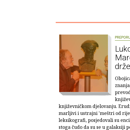
PREPOR
Luko
Maro
drže
Obojic
znanja,
prevod
knjiže
književničkom djelovanju. Eruditi
marljivi i ustrajni 'meštri od rij
leksikografi, posjedovali su enci
stoga čudo da su se u galaksiji 