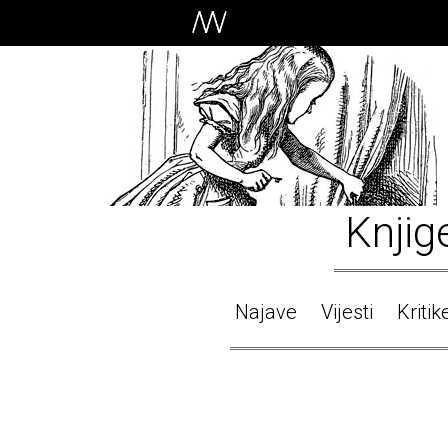
Knjig
Najave
Vijesti
Kritik