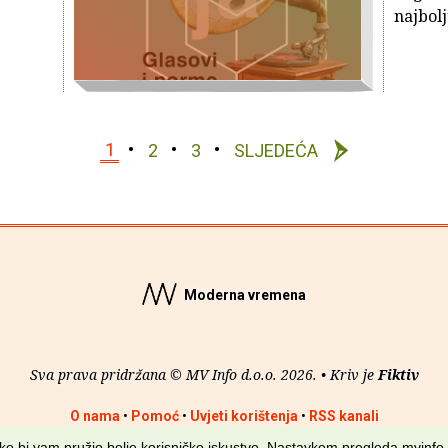
najbolj
1
2
3
SLJEDEĆA
Moderna vremena
Sva prava pridržana © MV Info d.o.o. 2026. • Kriv je
Fiktiv
O nama
•
Pomoć
•
Uvjeti korištenja
•
RSS kanali
kako bi vam pružio bolje korisničko iskustvo. Nastavkom pregleda mvinfo.