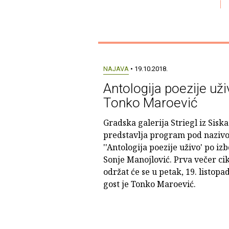
NAJAVA
• 19.10.2018.
Antologija poezije uži
Tonko Maroević
Gradska galerija Striegl iz Siska
predstavlja program pod naziv
''Antologija poezije uživo' po iz
Sonje Manojlović. Prva večer ci
održat će se u petak, 19. listopa
gost je Tonko Maroević.