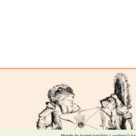
Mvinfo.hr koristi kolačiće („cookies“) 