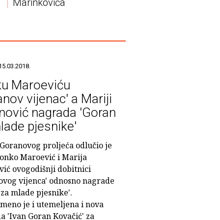
Marinkovića
15.03.2018.
u Maroeviću
nov vijenac' a Mariji
nović nagrada 'Goran
lade pjesnike'
Goranovog proljeća odlučio je
Tonko Maroević i Marija
ić ovogodišnji dobitnici
ovog vijenca' odnosno nagrade
za mlade pjesnike'.
emeno je i utemeljena i nova
a 'Ivan Goran Kovačić' za