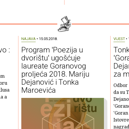
NAJAVA
• 15.05.2018.
VIJEST
• 
vo :
Program 'Poezija u
Tonk
dvorištu' ugošćuje
'Gora
laureate Goranovog
Deja
proljeća 2018. Mariju
za m
om
Dejanović i Tonka
boru
Odbor 
Maroevića
klusa
da su 
da a
Dejanov
'Goran
'Goran 
Istovr
nagrad