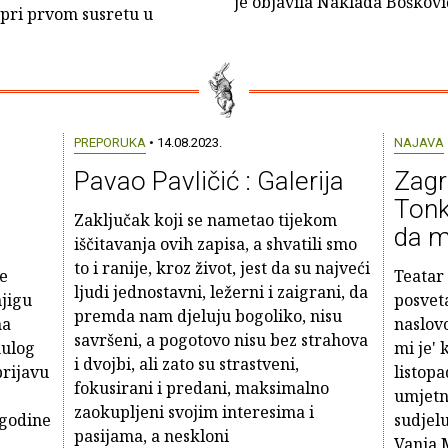
je objavila Naklada Bošković
ć pri prvom susretu u
PREPORUKA
• 14.08.2023.
NAJAVA
Pavao Pavličić : Galerija
Zagr
Tonk
Zaključak koji se nametao tijekom
da m
iščitavanja ovih zapisa, a shvatili smo
to i ranije, kroz život, jest da su najveći
e
Teatar
ljudi jednostavni, ležerni i zaigrani, da
jigu
posvet
premda nam djeluju bogoliko, nisu
na
naslov
savršeni, a pogotovo nisu bez strahova
nulog
mi je' 
i dvojbi, ali zato su strastveni,
prijavu
listop
fokusirani i predani, maksimalno
umjetn
zaokupljeni svojim interesima i
 godine
sudjelu
pasijama, a neskloni
Vanja 