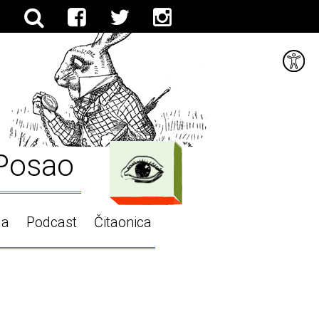
Posao
ga
Podcast
Čitaonica