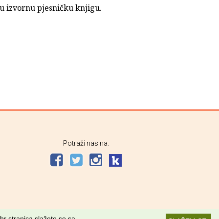
u izvornu pjesničku knjigu.
Potraži nas na:
hr stranica slažete se sa