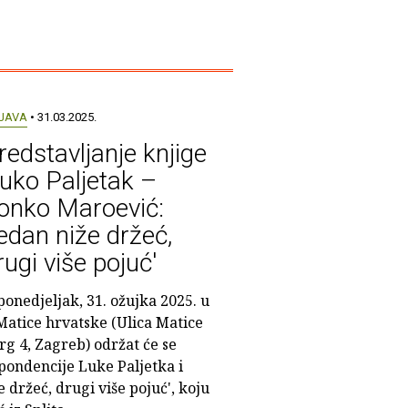
JAVA
• 31.03.2025.
redstavljanje knjige
Luko Paljetak –
onko Maroević:
edan niže držeć,
rugi više pojuć'
ponedjeljak, 31. ožujka 2025. u
 Matice hrvatske (Ulica Matice
rg 4, Zagreb) održat će se
pondencije Luke Paljetka i
 držeć, drugi više pojuć', koju