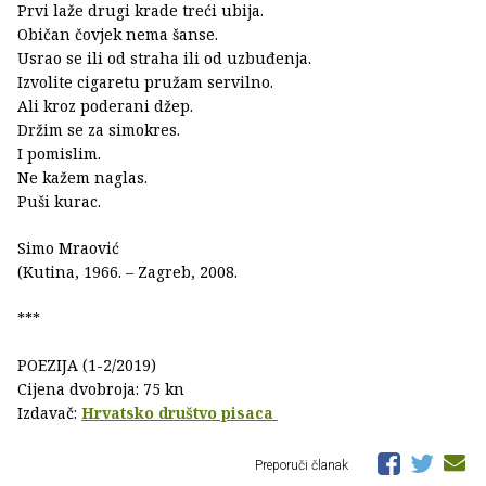
Prvi laže drugi krade treći ubija.
Običan čovjek nema šanse.
Usrao se ili od straha ili od uzbuđenja.
Izvolite cigaretu pružam servilno.
Ali kroz poderani džep.
Držim se za simokres.
I pomislim.
Ne kažem naglas.
Puši kurac.
Simo Mraović
(Kutina, 1966. – Zagreb, 2008.
***
POEZIJA (1-2/2019)
Cijena dvobroja: 75 kn
Izdavač:
Hrvatsko društvo pisaca
Preporuči članak