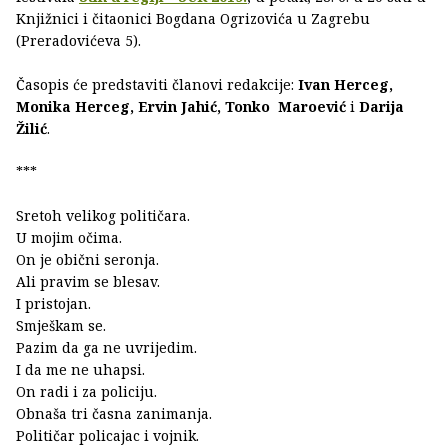
Knjižnici i čitaonici Bogdana Ogrizovića u Zagrebu
(Preradovićeva 5).
Časopis će predstaviti članovi redakcije:
Ivan Herceg,
Monika Herceg, Ervin Jahić, Tonko Maroević
i
Darija
Žilić
.
***
Sretoh velikog političara.
U mojim očima.
On je obični seronja.
Ali pravim se blesav.
I pristojan.
Smješkam se.
Pazim da ga ne uvrijedim.
I da me ne uhapsi.
On radi i za policiju.
Obnaša tri časna zanimanja.
Političar policajac i vojnik.