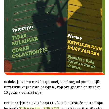
Iz tiska je izašao novi broj
Poezije
, jednog od ponajboljih
hrvatskih književnih časopisa, koji ove godine obilježava
15 godina od izlaženja.
Predstavljanje novog broja (1-2/2019) održat će se u sklopu
festivala
Stih u regiji - SUR 2019.
, u petak, 28. 6. u 20 sati u