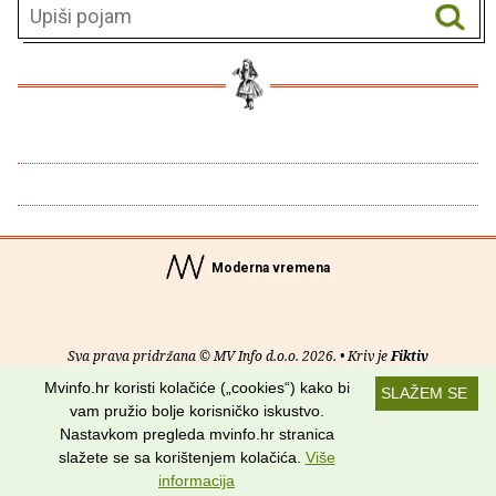
Moderna vremena
Sva prava pridržana © MV Info d.o.o. 2026. • Kriv je
Fiktiv
Mvinfo.hr koristi kolačiće („cookies“) kako bi
SLAŽEM SE
O nama
•
Pomoć
•
Uvjeti korištenja
•
RSS kanali
vam pružio bolje korisničko iskustvo.
Nastavkom pregleda mvinfo.hr stranica
Potraži nas na:
slažete se sa korištenjem kolačića.
Više
informacija