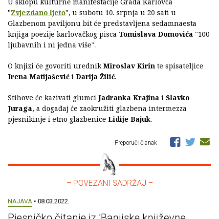
U sklopu kulturne manifestacije Grada Karlovca
"
Zvjezdano ljeto
", u subotu 10. srpnja u 20 sati u
Glazbenom paviljonu bit će predstavljena sedamnaesta
knjiga poezije karlovačkog pisca
Tomislava Domovića
"100
ljubavnih i ni jedna više".
O knjizi će govoriti urednik
Miroslav Kirin
te spisateljice
Irena Matijašević
i
Darija Žilić
.
Stihove će kazivati glumci
Jadranka Krajina
i
Slavko
Juraga
, a događaj će zaokružiti glazbena intermezza
pjesnikinje i etno glazbenice
Lidije Bajuk
.
Preporuči članak
– POVEZANI SADRŽAJ –
NAJAVA
• 08.03.2022.
Pjesničko čitanje iz 'Banijske književne