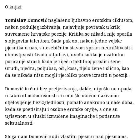
O knjizi:
Tomislav Domović
naglašeno ljubavno erotskim ciklusom,
nakon poduljeg izbivanja, najavljuje povratak u krilo
suvremene hrvatske poezije. Kritika se nikada nije sporila
s njegovim talentom. Sada pak on, nakon jedne vojske
pjesnika u nas, s nesebičnim stavom spram neuništivosti i
obnovljivosti života u ljubavi, uviđa koliko je uzaludno
poricanje strasti kada je riječ o taktilnoj praslici žene.
Grudi, njedra, poljubac, oči, kosa, tijelo žene i slično, kao
da se nikada nisu mogli rječoliko posve izraziti u poeziji.
Domović to čini bez pretjerivanja, dakle, nipošto ne upada
u labirint malodušnosti i u ono što obično nazivamo
otjelovljenje bezizglednosti, pomalo anakrono u naše doba,
kada se poetiziraju i osobne erotske orgije, a one su
uglavnom u službi izmučene imaginacije i potisnute
seksualnosti.
Stoga nam Domović nudi vlastitu pjesmu nad pjesmama.