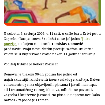
U subotu, 9. svibnja 2009. u 11 sati, u caffe baru Krivi put u
Zagrebu (Runjaninova 3) održat će se još jedno
'Jutro
poezije'
na kojem će pjesnik
Tomislav Domović
predstaviti svoju novu zbirku poezije "Kožom uz kožu"
kojom se u književnost vratio nakon 11 godina izbivanja.
Voditelj tribine je Robert Roklicer.
Domović je tijekom 90-ih godina bio jedno od
najatraktivnijih književnih imena mladog naraštaja. Nakon
vehementnog niza objavljenih pjesama i javnih nastupa,
ali i traumatičnog ratnog iskustva, odlučio se povući iz
Zagreba i književne javnosti. No pisao je neprestance: kako
navodi - započeo je i roman.