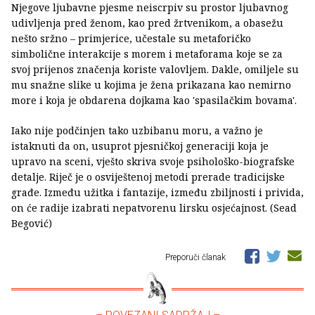
Njegove ljubavne pjesme neiscrpiv su prostor ljubavnog
udivljenja pred ženom, kao pred žrtvenikom, a obasežu
nešto sržno – primjerice, učestale su metaforičko
simbolične interakcije s morem i metaforama koje se za
svoj prijenos značenja koriste valovljem. Dakle, omiljele su
mu snažne slike u kojima je žena prikazana kao nemirno
more i koja je obdarena dojkama kao 'spasilačkim bovama'.
Iako nije podčinjen tako uzbibanu moru, a važno je
istaknuti da on, usuprot pjesničkoj generaciji koja je
upravo na sceni, vješto skriva svoje psihološko-biografske
detalje. Riječ je o osviještenoj metodi prerade tradicijske
građe. Između užitka i fantazije, između zbiljnosti i privida,
on će radije izabrati nepatvorenu lirsku osjećajnost. (Sead
Begović)
Preporuči članak